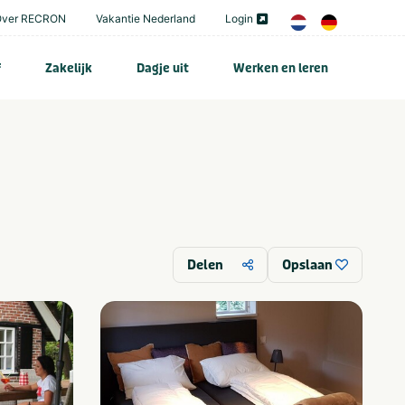
Over RECRON
Vakantie Nederland
Login
f
Zakelijk
Dagje uit
Werken en leren
Delen
Opslaan