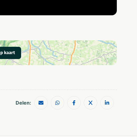
p kaart
Delen: