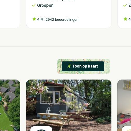
Groepen
4.4
(
)
4
2942 beoordelingen
Toon op kaart