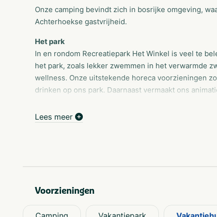
Onze camping bevindt zich in bosrijke omgeving, waa
Achterhoekse gastvrijheid.
Het park
In en rondom Recreatiepark Het Winkel is veel te bel
het park, zoals lekker zwemmen in het verwarmde zw
wellness. Onze uitstekende horeca voorzieningen zor
drinken op ons park. Daarnaast vermaakt ons animati
hond is welkom op ons park.
Lees meer
Accomodaties
Op ons park geniet u van rust, ruimte, sfeer en volop
combinatie voor volop vakantiegevoel! Vier uw vakan
tent, caravan, camper of huur een van de groepsacc
Zwembad
Voorzieningen
Lekker zwemmen met het hele gezin: het ultieme vaka
familiecamping met zwembad, beleeft u volop water
whirlpool, waterspuit en waterattributen. Durft u van
Camping
Vakantiepark
Vakantieh