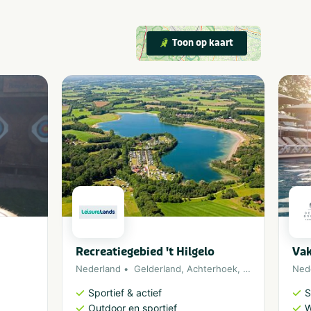
Toon op kaart
Recreatiegebied 't Hilgelo
Vak
Nederland
Gelderland
,
Achterhoek
,
Winterswijk
Ned
Sportief & actief
S
Outdoor en sportief
W