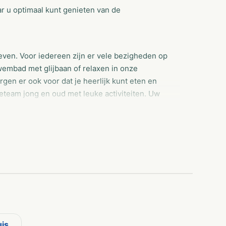
r u optimaal kunt genieten van de
even. Voor iedereen zijn er vele bezigheden op
embad met glijbaan of relaxen in onze
gen er ook voor dat je heerlijk kunt eten en
eteam jong en oud met leuke activiteiten. Uw
 gelegenheid om actief bezig te zijn, de ideale
tie op recreatiepark Het Winkel in uw eigen
ommodaties op ons park in de Achterhoek.
ntiegevoel! Bij Het Winkel, viersterren
pret in het verwarmde buitenzwembad met
 de reusachtige waterglijbaan? In het
uis