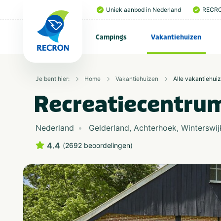
Uniek aanbod in Nederland
RECRO
Campings
Vakantiehuizen
Je bent hier:
Home
Vakantiehuizen
Alle vakantiehui
Recreatiecentru
Nederland
Gelderland
,
Achterhoek
,
Winterswij
4.4
(
2692 beoordelingen
)