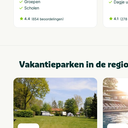
Groepen
Dagje u
Scholen
4.4
(
)
4.1
(
654 beoordelingen
278 
Vakantieparken in de regi