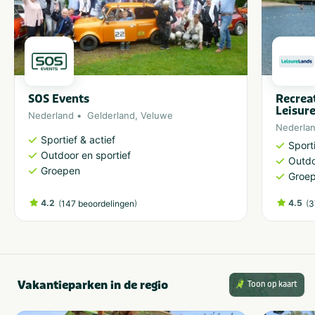
SOS Events
Recrea
Leisur
Nederland
Gelderland
,
Veluwe
Nederla
Sportief & actief
Sporti
Outdoor en sportief
Outdo
Groepen
Groe
4.2
(
)
4.5
(
147 beoordelingen
3
Vakantieparken in de regio
Toon op kaart