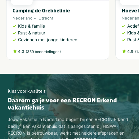
Camping de Grebbelinie
Hoeve 
Nederland
Utrecht
Nederla
Kids & familie
Actie
Rust & natuur
Kids &
Gezinnen met jonge kinderen
Rust 
4.3
(
)
4.9
(
359 beoordelingen
1
Kies voor kwaliteit
Daarom ga je voor een RECRON Erkend
vakantiehuis
Jouw vakantie in Nederland begint bij een RECRON Erkend
bedrijf. Een vakantiehuis dat is aangesloten bij HISWA-
RECRON is betrouwbaar, werkt met heldere afspraken en