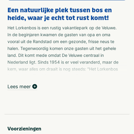
Een natuurlijke plek tussen bos en
heide, waar je echt tot rust komt!
Het Lorkenbos is een rustig vakantiepark op de Veluwe.
In de beginjaren kwamen de gasten van opa en oma
vooral uit de Randstad om een gezonde, frisse neus te
halen. Tegenwoordig komen onze gasten uit het gehele
land. Dit komt mede omdat De Veluwe centraal in
Nederland ligt. Sinds 1954 is er veel veranderd, maar de
kern, waar alles om draait is nog steeds: "Het Lorkenbos
is een natuurlijk plek waar mensen écht tot rust kunnen
komen."
Lees meer
Verhuur en ruime kampeerplekken
U kunt bij ons vakantiebungalows huren, maar ook
familiehuizen en ruime kampeerplekken. Wij beloven
geen gedoe, grote feesten of veel georganiseerde
activiteiten. Hier kunt u gewoon de natuur gaan
Voorzieningen
ontdekken. In alle rust. Samen of alleen. Let op: We zijn