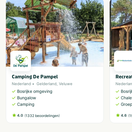
Camping De Pampel
Recrea
Nederland
Gelderland
,
Veluwe
Nederla
Bosrijke omgeving
Bosri
Bungalow
Chale
Camping
Groe
4.0
(
)
4.6
(
1332 beoordelingen
1