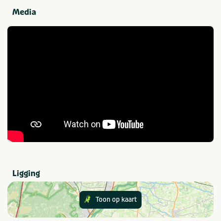
Huisdieren toegestaan
Media
Faciliteiten (Buiten)
Terras
Barbecue
Tuin/Erf is omheind
Tafeltennistafel
Speelveld
Toegankelijkheid
Aangepast sanitair
Rolstoelgeschikt
Drempelloos
Aanbevolen voor
Gezinnen met jonge
Groepen/familiekamers
Ligging
kinderen
Huisdieren
Gezinnen met oudere
Natuur
kinderen
Toon op kaart
Romantisch
Stellen