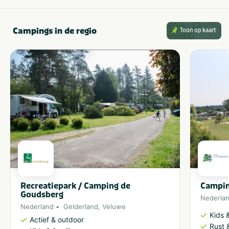
Campings in de regio
Toon op kaart
Recreatiepark / Camping de
Campin
Goudsberg
Nederla
Nederland
Gelderland
,
Veluwe
Kids &
Actief & outdoor
Rust 