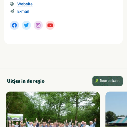
Type verblijf
Website
Vakantiehuis
Villa
E-mail
Camping
Chalet
Vakantiepark
Groepsaccommodatie
Mobilehome / stacaravan
Bungalow
In de buurt
Attractiepark
Shoppen
Dierentuin
Wandelroutes
Fietsroutes
Musea en kastelen
Restaurants
Uitjes in de regio
Toon op kaart