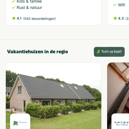
Kids & familie
Wifi
Rust & natuur
4.1
(
)
4.3
(
540 beoordelingen
3
Vakantiehuizen in de regio
Toon op kaart