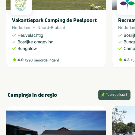
Vakantiepark Camping de Peelpoort
Recrea
Nederland
Noord-Brabant
Nederla
Heuvelachtig
Bosri
Bosrijke omgeving
Bung
Bungalow
Camp
4.0
(
)
4.3
(
290 beoordelingen
5
Campings in de regio
Toon op kaart