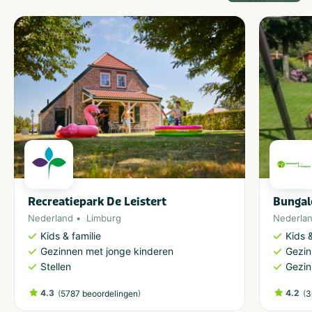
Recreatiepark De Leistert
Bungal
Nederland
Limburg
Nederla
Kids & familie
Kids &
Gezinnen met jonge kinderen
Gezin
Stellen
Gezin
4.3
(
)
4.2
(
5787 beoordelingen
3