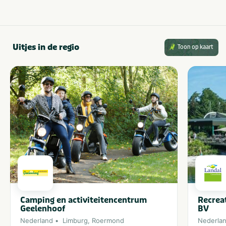
Attractiepark
Restaurants
Fietsroutes
Shoppen
Golfbaan
Wandelroutes
Uitjes in de regio
Toon op kaart
Camping en activiteitencentrum
Recrea
Geelenhoof
BV
Nederland
Limburg
,
Roermond
Nederla