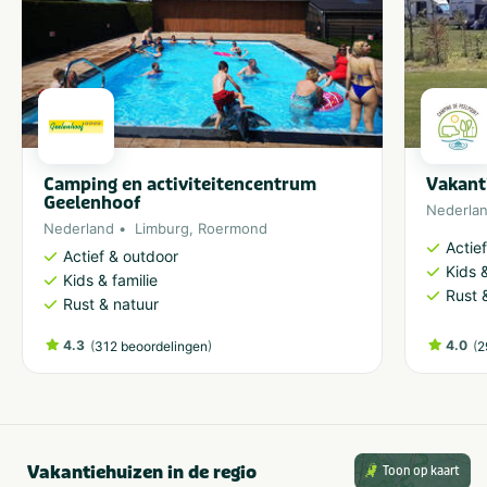
Camping en activiteitencentrum
Vakant
Geelenhoof
Nederla
Nederland
Limburg
,
Roermond
Actie
Actief & outdoor
Kids &
Kids & familie
Rust 
Rust & natuur
4.3
(
)
4.0
(
312 beoordelingen
2
Vakantiehuizen in de regio
Toon op kaart