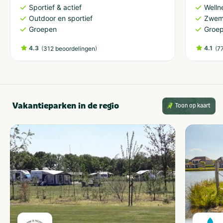
Sportief & actief
Welln
Outdoor en sportief
Zwem
Groepen
Groe
4.3
(
)
4.1
(
312 beoordelingen
7
Vakantieparken in de regio
Toon op kaart