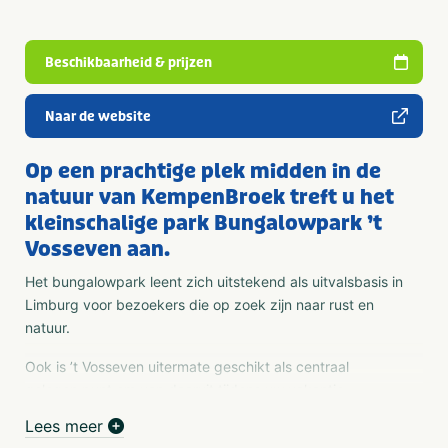
Beschikbaarheid & prijzen
Naar de website
Op een prachtige plek midden in de
natuur van KempenBroek treft u het
kleinschalige park Bungalowpark ’t
Vosseven aan.
Het bungalowpark leent zich uitstekend als uitvalsbasis in
Limburg voor bezoekers die op zoek zijn naar rust en
natuur.
Ook is ’t Vosseven uitermate geschikt als centraal
gelegen punt om van daaruit tijdens uw vakantie
verschillende dagjes uit te ondernemen in Limburg,
Lees meer
Noord-Brabant of zelfs over de grens in België! Voor