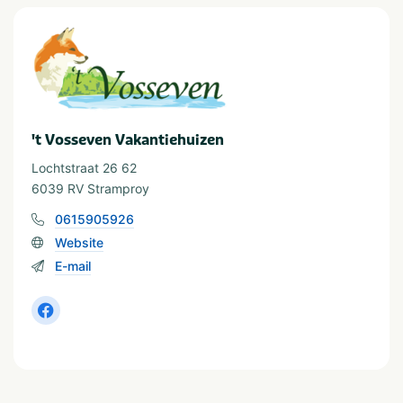
Aanbevolen voor
Gezinnen met jonge
Groepen/familiekamers
kinderen
Huisdieren
Gezinnen met oudere
Natuur
kinderen
Romantisch
Stellen
't Vosseven Vakantiehuizen
Faciliteiten
Lochtstraat 26 62
Parkeren gratis
Restaurant
6039 RV Stramproy
Wifi/draadloos internet
Tafeltennistafel
Fietsverhuur
0615905926
Website
E-mail
Type verblijf
Vakantiehuis
Groepsaccommodatie
Vakantiepark
Bungalow
Bijzondere accommodatie
In de buurt