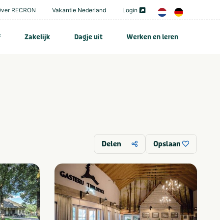
Over RECRON
Vakantie Nederland
Login
f
Zakelijk
Dagje uit
Werken en leren
Delen
Opslaan