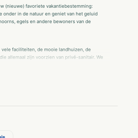
ouw (nieuwe) favoriete vakantiebestemming:
 onder in de natuur en geniet van het geluid
khoorns, egels en andere bewoners van de
vele faciliteiten, de mooie landhuizen, de
e allemaal zijn voorzien van privé-sanitair. We
we hebben weleens gehoord dat ons landgoed
bben we kampeerplaatsen met privé-sanitair én
trekkershutten zijn erg leuk en handig voor
s je vakantie komt vieren. Je beleeft hier
heerlijke duik in het verwarmd overdekt
g spetteren in het baby- en peuterbad. Leuk!
uis