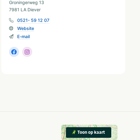
Groningerweg 13
7981 LA Diever
0521- 59 12 07
Website
E-mail
Toon op kaart