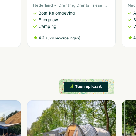
Nederland
Drenthe
,
Drents Friese Wold
Ned
Bosrijke omgeving
A
Bungalow
B
Camping
V
4.2
(
)
4
528 beoordelingen
Toon op kaart