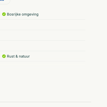
fie met wat lekkers? In het centrumgebouw vind
weer? Dan nodigen wij je uit op het beschutte
Bosrijke omgeving
ed! Daag je vader, moeder of je
m ook tijdens je vakantie sportief bezig te
Rust & natuur
Gezinnen met
Natuur
oudere kinderen
Luxe
Huisdieren
Romantisch
Wifi/draadloos
Geschikt voor
internet
mindervaliden