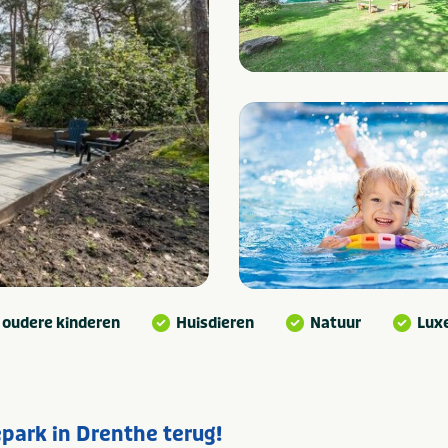
 oudere kinderen
Huisdieren
Natuur
Lux
park in Drenthe terug!