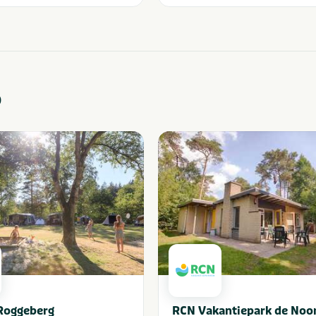
o
Roggeberg
RCN Vakantiepark de Noo