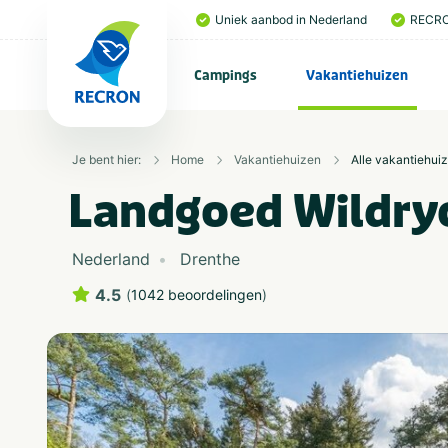
Uniek aanbod in Nederland
RECRO
Campings
Vakantiehuizen
Je bent hier:
Home
Vakantiehuizen
Alle vakantiehui
Landgoed Wildry
Nederland
Drenthe
4.5
(
1042 beoordelingen
)