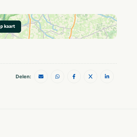
Wifi / draadloos
Met zwembad
internet (gratis)
Landgoed
Vakantiepark
p kaart
Fietsroutes
Wandelroutes
Restaurants
Musea en kastelen
Delen: