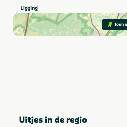
Bar/Café
Ligging
Vakantiehuis
Type verblijf
Toon o
Attractiepark
In de buurt
Dierentuin
Uitjes in de regio