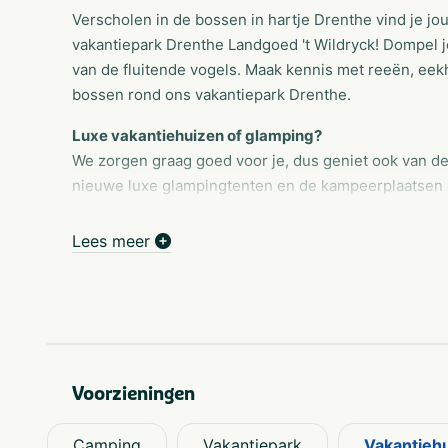
Verscholen in de bossen in hartje Drenthe vind je j
vakantiepark Drenthe Landgoed 't Wildryck! Dompel je
van de fluitende vogels. Maak kennis met reeën, ee
bossen rond ons vakantiepark Drenthe.
Luxe vakantiehuizen of glamping?
We zorgen graag goed voor je, dus geniet ook van de 
nieuwe luxe glampingtenten en de kampeerplaatsen di
weten zeker dat we je nog vaker zullen zien, want 
aangenaam verslavend is. Voor nog meer comfort he
Lees meer
vloerverwarming. Onze knusse, eenvoudig ingerichte 
een korte vakantie.
Plons
Vergeet je zwemspullen niet in te pakken als je bij on
namelijk elke dag heel veel waterplezier! Neem een 
Voorzieningen
zwembad... En de kinderen? Die kunnen eindeloos lan
Waar heb je zin in vandaag?
Camping
Vakantiepark
Vakantieh