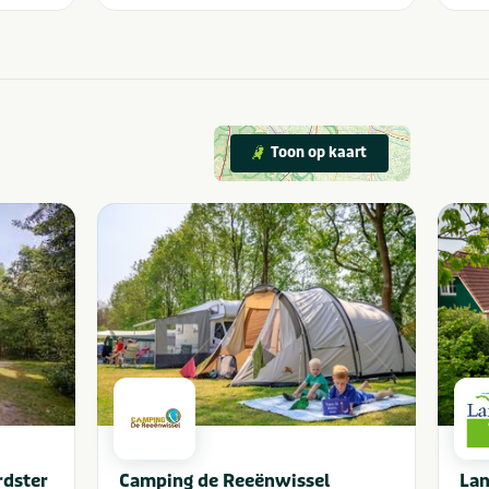
Toon op kaart
rdster
Camping de Reeënwissel
Lan