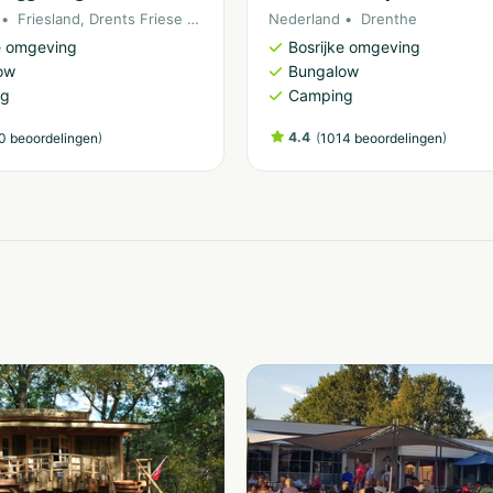
Friesland
,
Drents Friese Wold
Nederland
Drenthe
e omgeving
Bosrijke omgeving
ow
Bungalow
ng
Camping
)
4.4
(
)
0 beoordelingen
1014 beoordelingen