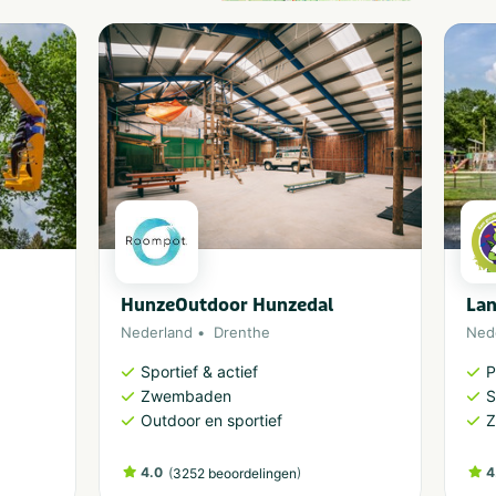
HunzeOutdoor Hunzedal
Lan
Nederland
Drenthe
Ned
Sportief & actief
P
Zwembaden
S
Outdoor en sportief
4.0
(
)
4
3252 beoordelingen