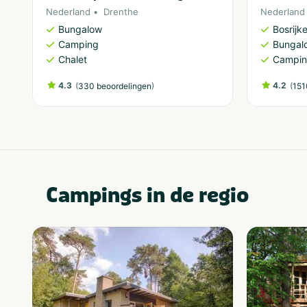
Nederland
Drenthe
Nederland
Bungalow
Bosrijk
Camping
Bungal
Chalet
Campi
4.3
(
)
4.2
(
330 beoordelingen
151
Campings in de regio