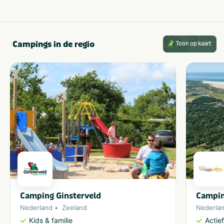
Campings in de regio
Toon op kaart
Camping Ginsterveld
Campin
Nederland
Zeeland
Nederla
Kids & familie
Actie