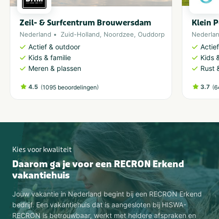
Zeil- & Surfcentrum Brouwersdam
Klein 
Nederland
Zuid-Holland
,
Noordzee
,
Ouddorp
Nederla
Actief & outdoor
Actie
Kids & familie
Kids &
Meren & plassen
Rust 
4.5
(
)
3.7
(
1095 beoordelingen
6
Kies voor kwaliteit
Daarom ga je voor een RECRON Erkend
vakantiehuis
Jouw vakantie in Nederland begint bij een RECRON Erkend
bedrijf. Een vakantiehuis dat is aangesloten bij HISWA-
RECRON is betrouwbaar, werkt met heldere afspraken en