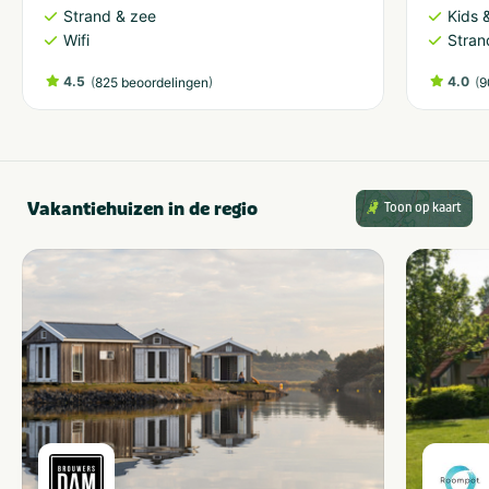
Strand & zee
Kids &
Wifi
Stran
4.5
(
)
4.0
(
825 beoordelingen
9
Vakantiehuizen in de regio
Toon op kaart