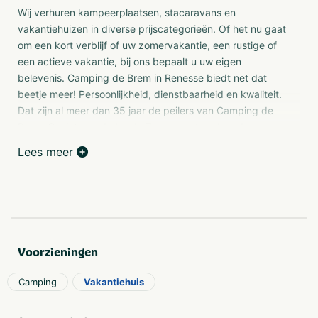
Wij verhuren kampeerplaatsen, stacaravans en
vakantiehuizen in diverse prijscategorieën. Of het nu gaat
om een kort verblijf of uw zomervakantie, een rustige of
een actieve vakantie, bij ons bepaalt u uw eigen
belevenis. Camping de Brem in Renesse biedt net dat
beetje meer! Persoonlijkheid, dienstbaarheid en kwaliteit.
Dat zijn al meer dan 35 jaar de peilers van Camping de
Brem. Geniet van de brede Zeeuwse stranden, de
verwarmde zwembaden en de bijzondere kinderanimatie.
Lees meer
Kamperen
Kamperen in Renesse is genieten met het hele gezin. Hier
vindt u de allerbreedste stranden, de gezellige sfeer van
Renesse en de mooiste stukjes natuur! Natuurlijk bieden
wij ook een animatieprogramma van Kids&Co. Voor uw
Voorzieningen
gemak is er genoeg keuze; alle plaatsen zijn voorzien van
alle benodigde aansluitingen zoals water en riool, digitale
Camping
Vakantiehuis
kabeltelevisie en WiFi. U kunt zelf kiezen hoeveel stroom
u wenst. Nieuw zijn de plaatsen met eigen sanitair. Uw
eigen badkamer op uw kampeerplaats! Daarnaast vindt u