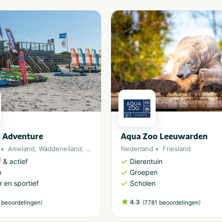
 Adventure
Aqua Zoo Leeuwarden
Ameland
,
Waddeneiland
,
Noordzee
Nederland
Friesland
 & actief
Dierentuin
e
Groepen
 en sportief
Scholen
)
4.3
(
)
 beoordelingen
7781 beoordelingen