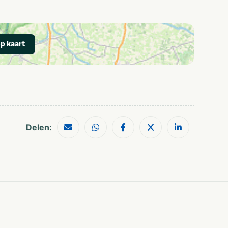
Luxe
Wifi/draadloos
Fietsverhuur
p kaart
internet
Laadpalen
Wifi / draadloos
elektrische auto's
internet (gratis)
Vakantiepark
Bungalow
Restaurants
Zee/strand
Delen:
Shoppen
Wandelroutes