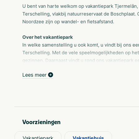
U bent van harte welkom op vakantiepark Tjermelân, 
Terschelling, vlakbij natuurreservaat de Boschplaat
Noordzee zijn op wandel- en fietsafstand.
Over het vakantiepark
In welke samenstelling u ook komt, u vindt bij ons e
Terschelling. Met de vele speelmogelijkheden op het p
gezinnen. Daarnaast vindt u rond ons vakantiepark e
bijzonder speelpark waarin ook volwassenen zin krij
Lees meer
beleven.
Vakantiewoningen
Vakantiepark Tjermelân is een modern, veelzijdig vak
bungalows en appartementen...
Ons vakantiepark is ruim opgezet met veel privacy r
Voorzieningen
een appartment met sauna, of bijvoorbeeld een vaka
sommige vakantiehuisjes kunt uw huisdier meenemen
hotel met heerlijk ontbijt. Al onze vakantiewoningen 
Vakantiepark
Vakantiehuis