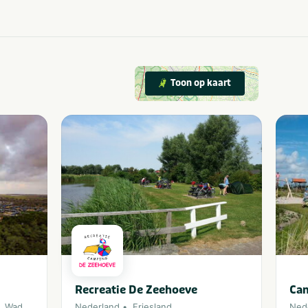
Toon op kaart
Recreatie De Zeehoeve
Ca
,
Waddeneiland
,
Noordzee
Nederland
Friesland
Ned