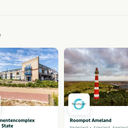
o
mentencomplex
Roompot Ameland
 State
Nederland
Friesland
,
Ameland