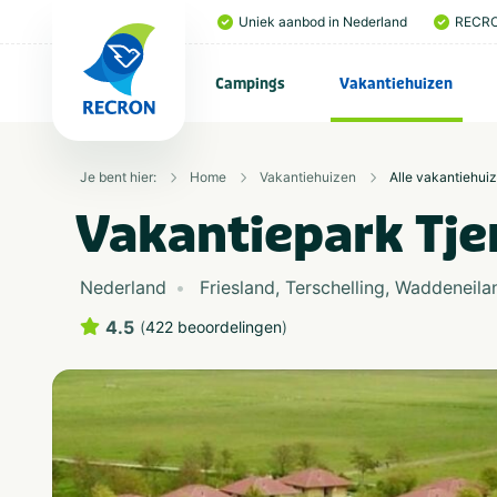
Uniek aanbod in Nederland
RECRO
Campings
Vakantiehuizen
Je bent hier:
Home
Vakantiehuizen
Alle vakantiehui
Vakantiepark Tj
Nederland
Friesland
,
Terschelling
,
Waddeneila
4.5
(
422 beoordelingen
)