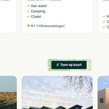
Aan water
Camping
K
Chalet
C
4.1
(
)
1159 beoordelingen
C
Toon op kaart