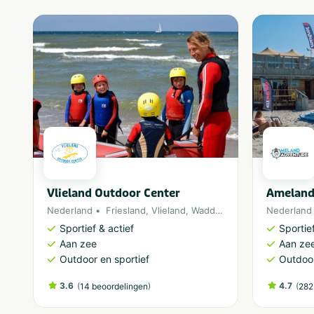
Vlieland Outdoor Center
Ameland
Nederland
Friesland
,
Vlieland
,
Waddeneiland
,
Noordzee
Nederland
Sportief & actief
Sportief
Aan zee
Aan ze
Outdoor en sportief
Outdoor
3.6
(
)
4.7
(
14 beoordelingen
282