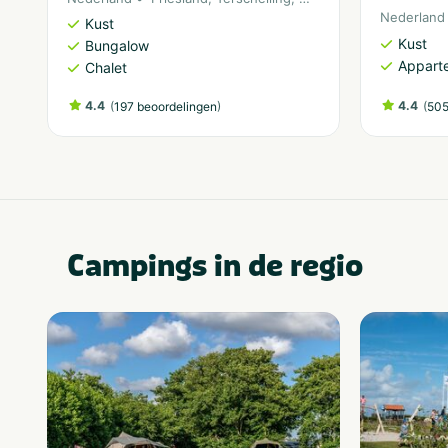
Nederland
Kust
Kust
Bungalow
Appart
Chalet
4.4
(
)
4.4
(
197 beoordelingen
505
Campings in de regio