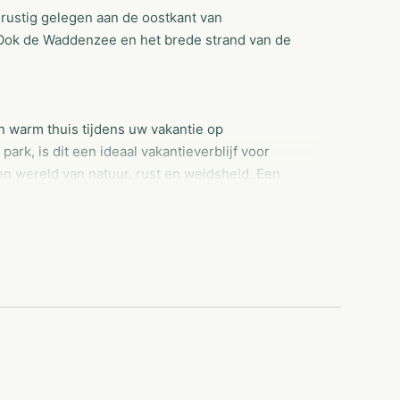
rustig gelegen aan de oostkant van
. Ook de Waddenzee en het brede strand van de
en warm thuis tijdens uw vakantie op
ark, is dit een ideaal vakantieverblijf voor
en wereld van natuur, rust en weidsheid. Een
gen om op ontdekking te gaan en avonturen te
antiepark, dat beschikt over diverse luxe
ond onze vakantiehuisjes. U kunt kiezen voor
ntiehuis met openhaard en wasmachine. In
. Of kom genieten in een van de kamers in ons
zijn voorzien van alle gemakken.