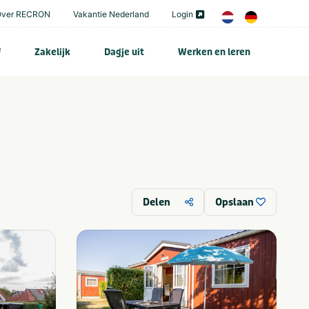
Over RECRON
Vakantie Nederland
Login
f
Zakelijk
Dagje uit
Werken en leren
Delen
Opslaan