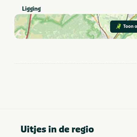
Gezinnen met
oudere kinderen
Ligging
Sauna
Faciliteiten
Toon o
Parkeren gratis
Wellness
Vakantiehuis
Type verblijf
Appartement
Fietsroutes
In de buurt
Golfbaan
Uitjes in de regio