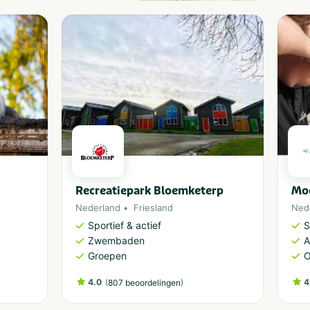
Recreatiepark Bloemketerp
Mo
Nederland
Friesland
Ned
Sportief & actief
S
Zwembaden
A
Groepen
O
4.0
(
)
4
807 beoordelingen