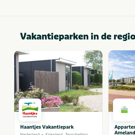
Vakantieparken in de regi
Haantjes Vakantiepark
Apparte
Ameland
Nederland
Friesland
,
Terschelling
,
Waddeneiland