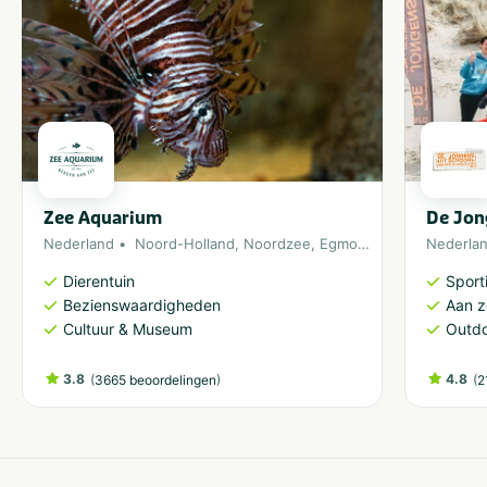
Zee Aquarium
De Jon
Nederland
Noord-Holland
,
Noordzee
,
Egmond aan Zee
Nederla
Dierentuin
Sporti
Bezienswaardigheden
Aan 
Cultuur & Museum
Outdo
3.8
(
)
4.8
(
3665 beoordelingen
2