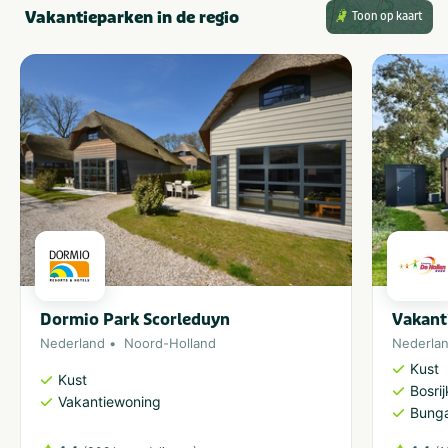
Vakantieparken in de regio
Toon op kaart
Dormio Park Scorleduyn
Vakant
Nederland
Noord-Holland
Nederla
Kust
Kust
Bosri
Vakantiewoning
Bung