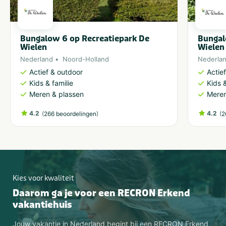
Bungalow 6 op Recreatiepark De
Bungal
Wielen
Wielen
Nederland
Noord-Holland
Nederla
Actief & outdoor
Actie
Kids & familie
Kids &
Meren & plassen
Meren
4.2
(
)
4.2
(
266 beoordelingen
2
Kies voor kwaliteit
Daarom ga je voor een RECRON Erkend
vakantiehuis
Jouw vakantie in Nederland begint bij een RECRON Erkend