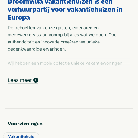
Droomvilla Vakantiehuizen is een
verhuurpartij voor vakantiehuizen in
Europa
De behoeften van onze gasten, eigenaren en
medewerkers staan voorop bij alles wat we doen. Door
authenticiteit en innovatie cree?ren we unieke
gedenkwaardige ervaringen.
Wij hebben een mooie collectie unieke vakantiewoningen
in Nederland, Frankrijk en Oostenrijk. Al onze
vakantiehuizen hebben een unieke eigenschap: een
Lees meer
molen waarin je kunt overnachten, een duurzame ecovilla
met zwembad in Frankrijk, een luxe appartement met
sauna aan de voet van de skipiste.
Al onze huizen hebben wij persoonlijk bezocht,
gecontroleerd en geselecteerd waardoor de kwaliteit
Voorzieningen
verzekerd en gewaarborgd is. Wij wensen je veel plezier
bij je zoektocht naar de perfecte woning, geniet van je
Vakantiehuis