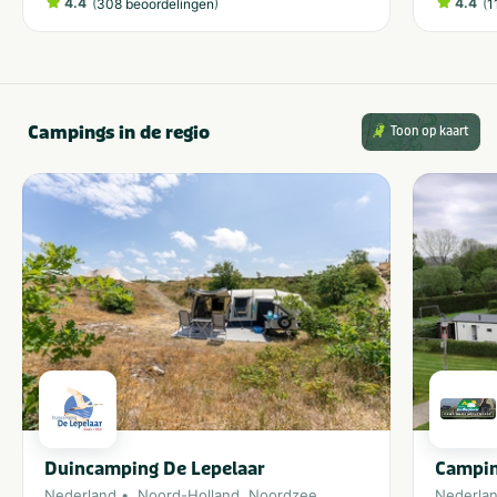
4.4
(
)
4.4
(
308 beoordelingen
1
Campings in de regio
Toon op kaart
Duincamping De Lepelaar
Campin
Nederland
Noord-Holland
,
Noordzee
Nederla