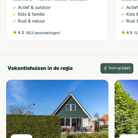
Actief & outdoor
Actie
Kids & familie
Kids &
Rust & natuur
Rust 
4.3
(
)
4.5
(
653 beoordelingen
5
Vakantiehuizen in de regio
Toon op kaart