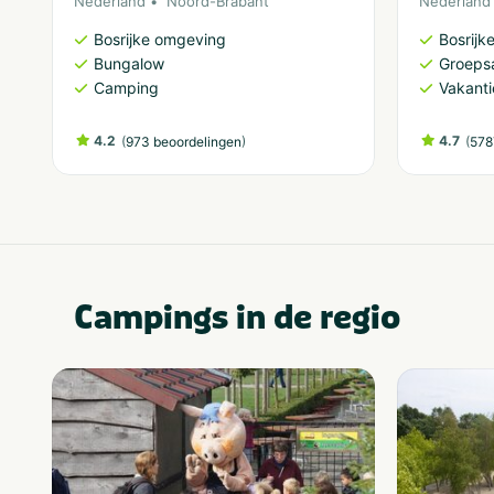
Nederland
Noord-Brabant
Nederland
Bosrijke omgeving
Bosrijk
Bungalow
Groeps
Camping
Vakant
4.2
(
)
4.7
(
973 beoordelingen
578
Campings in de regio