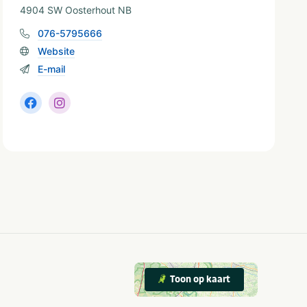
4904 SW Oosterhout NB
076-5795666
Website
E-mail
Toon op kaart