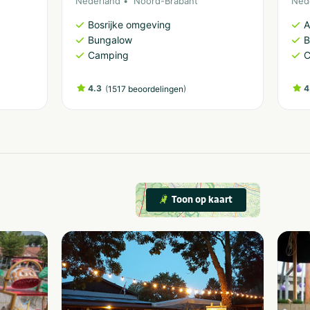
Nederland
Noord-Brabant
Ned
Bosrijke omgeving
A
Bungalow
B
Camping
C
4.3
(
)
4
1517 beoordelingen
Toon op kaart