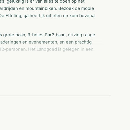
’s, gelukkig is er van alles te doen op het
aardrijden en mountainbiken. Bezoek de mooie
e Efteling, ga heerlijk uit eten en kom bovenal
s grote baan, 9-holes Par3 baan, driving range
rgaderingen en evenementen, en een prachtig
of 12-personen. Het Landgoed is gelegen in een
t vaandel; de visie luidt niet voor niets 'We