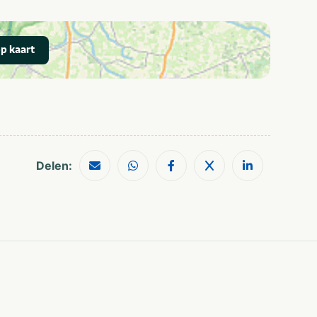
Shoppen
Vakantiepark
Villa
p kaart
Bijzondere
Groepsaccommodatie
accommodatie
Luxe
Stedentrip
ers
Kasteel/Landgoed
Wellness
Romantisch
Delen:
Rust & natuur