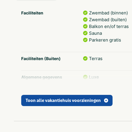
Zwembad (binnen)
Faciliteiten
Zwembad (buiten)
Balkon en/of terras
Sauna
Parkeren gratis
Terras
Faciliteiten (Buiten)
Luxe
Algemene gegevens
accommodatie
Wifi
Toon alle vakantiehuis voorzieningen
Vrij gelegen
Ligging
accommodatie
Attractiepark
In de buurt
Dierentuin