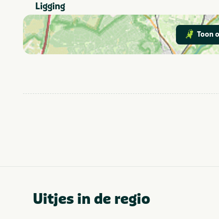
Ligging
Fietsroutes
Vakantiehuis
Type verblijf
Toon o
Landgoed
Stellen
Aanbevolen voor
Groepen/familiekam
Natuur
Actief & outdoor
Thema
Noord-Brabant
Provincie(s) en streek
Uitjes in de regio