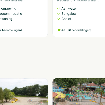
Noord-Brabant
Nederland
Noord-Brabant
e omgeving
Aan water
accommodatie
Bungalow
iewoning
Chalet
)
4.1
(
)
7 beoordelingen
96 beoordelingen