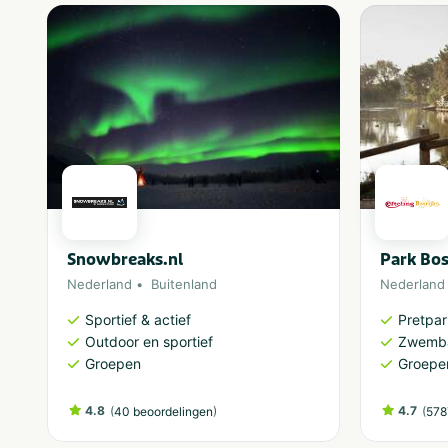
Snowbreaks.nl
Park Bos
Nederland
Buitenland
Nederland
Sportief & actief
Pretpa
Outdoor en sportief
Zwemb
Groepen
Groepe
4.8
(
)
4.7
(
40 beoordelingen
578