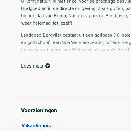
U komt natuurlijk niet enkel voor de prachtige bosvilla
landgoed en in de directe omgeving, zoals golfen, p
binnenstad van Breda, Nationaal park de Biesbosch, D
weer helemaal tot jezelf!
Landgoed Bergvliet bestaat uit een golfbaan (18-hole
en golfschool), een Spa Wellnesscenter, horeca, ve
nieuw vakantiepark met 80 luxe villa's voor 4-, 8-, 
prachtig natuurgebied. Gastvrijheid staat er hoog in he
putt a smile on your face. Day ánd Night.'.
Lees meer
Voorzieningen
Vakantiehuis