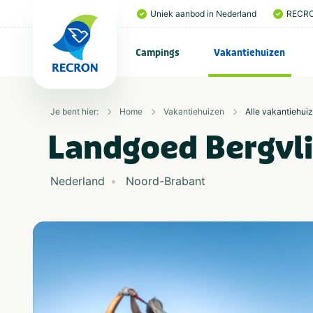
Uniek aanbod in Nederland
RECRO
Campings
Vakantiehuizen
Je bent hier:
Home
Vakantiehuizen
Alle vakantiehui
Landgoed Bergvli
Nederland
Noord-Brabant