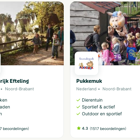
rijk Efteling
Pukkemuk
Noord-Brabant
Nederland
Noord-Brabant
rken
Dierentuin
aden
Sportief & actief
n
Outdoor en sportief
)
4.3
(
)
7 beoordelingen
1517 beoordelingen