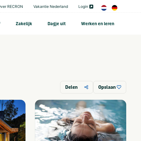
Over RECRON
Vakantie Nederland
Login
f
Zakelijk
Dagje uit
Werken en leren
Delen
Opslaan