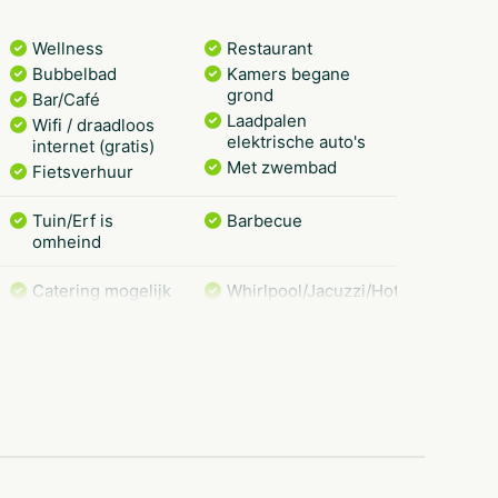
Wellness
Restaurant
Bubbelbad
Kamers begane
grond
Bar/Café
Laadpalen
Wifi / draadloos
elektrische auto's
internet (gratis)
Met zwembad
Fietsverhuur
Tuin/Erf is
Barbecue
omheind
Catering mogelijk
Whirlpool/Jacuzzi/Hottub
Binnenzwembad
Sauna
Buitenzwembad
Op vakantiepark
Landelijk
Bosrijke omgeving
Dichtbij een stad
Golfbaan
Wandelroutes
Restaurants
Musea en kastelen