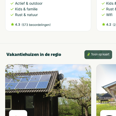
Actief & outdoor
Kids &
Kids & familie
Rust 
Rust & natuur
Wifi
4.3
(
)
4.2
(
573 beoordelingen
2
Vakantiehuizen in de regio
Toon op kaart