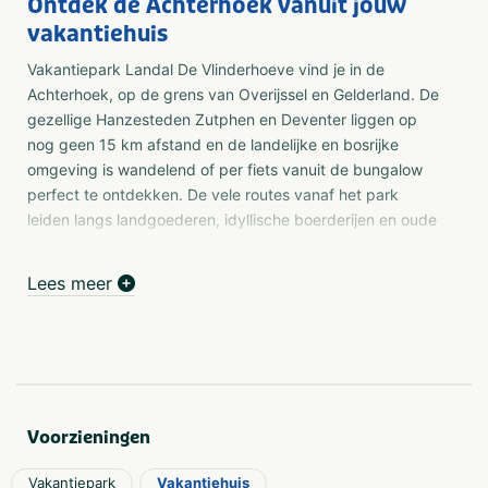
Ontdek de Achterhoek vanuit jouw
vakantiehuis
Vakantiepark Landal De Vlinderhoeve vind je in de
Achterhoek, op de grens van Overijssel en Gelderland. De
gezellige Hanzesteden Zutphen en Deventer liggen op
nog geen 15 km afstand en de landelijke en bosrijke
omgeving is wandelend of per fiets vanuit de bungalow
perfect te ontdekken. De vele routes vanaf het park
leiden langs landgoederen, idyllische boerderijen en oude
bossen.
Lees meer
Op nog geen 5 km afstand ligt het dorp Gorssel waar
naast winkeltjes en restaurants ook het bekende museum
MORE te vinden is. Nog niet genoeg gezien? In Kasteel
Ruurlo is een tweede locatie van MORE te bezoeken. De
kinderen kunnen zich prima vermaken in één van de
speeltuintjes of op het sportveld op het park. Een dagje
Voorzieningen
relaxen kan op nog geen 15 km afstand van het park in
het wellnessresort Thermen Bussloo.
Vakantiepark
Vakantiehuis