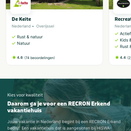
De Keite
Recrea
Nederland
Overijssel
Nederla
Actie
Rust & natuur
Kids &
Natuur
Rust 
4.6
(
)
4.4
(
74 beoordelingen
2
Kies voor kwaliteit
Daarom ga je voor een RECRON Erkend
vakantiehuis
Jouw vakantie in Nederland begint bij een RECRON Erkend
bedrijf. Een vakantiehuis dat is aangesloten bij HISWA-