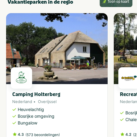
Vakantieparken in de regio
Toon op kaart
Camping Holterberg
Recrea
Nederland
Overijssel
Nederla
Heuvelachtig
Bosri
Bosrijke omgeving
Chale
Bungalow
4.3
(
)
4.2
(
573 beoordelingen
2