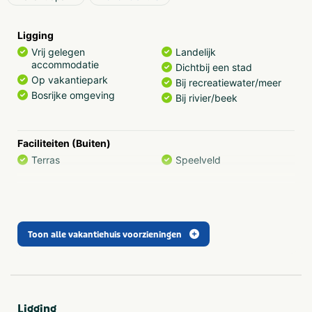
Ligging
Vrij gelegen
Landelijk
accommodatie
Dichtbij een stad
Op vakantiepark
Bij recreatiewater/meer
Bosrijke omgeving
Bij rivier/beek
Faciliteiten (Buiten)
Terras
Speelveld
Provincie(s) en streek
Gelderland
Achterhoek
Toon alle vakantiehuis voorzieningen
Aanbevolen voor
Gezinnen met jonge
Huisdieren
kinderen
Natuur
Ligging
Gezinnen met oudere