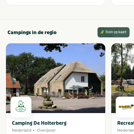
Campings in de regio
Toon op kaart
Camping De Holterberg
Recrea
Nederland
Overijssel
Nederla