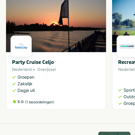
Party Cruise Celjo
Recrea
Nederland
Overijssel
Nederla
Groepen
Zakelijk
Sporti
Dagje uit
Outdo
5.0
(
)
1 beoordelingen
Groe