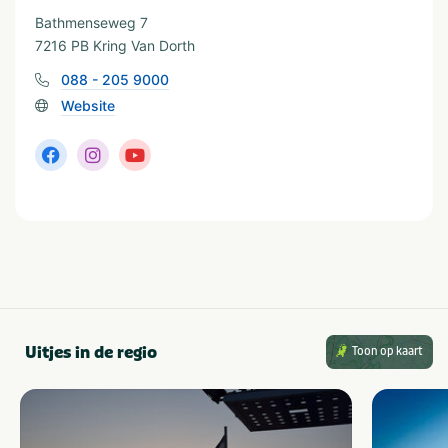
Golfbaan
Musea en kastelen
Bathmenseweg 7
Restaurants
7216 PB Kring Van Dorth
088 - 205 9000
Watersport
Website
Visvijver
Uitjes in de regio
Toon op kaart