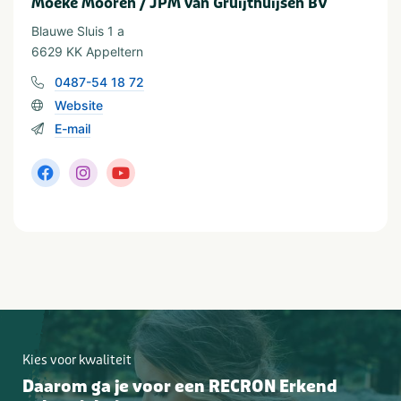
Moeke Mooren / JPM van Gruijthuijsen BV
Gelderland
Blauwe Sluis 1 a
6629 KK Appeltern
0487-54 18 72
Website
E-mail
Kies voor kwaliteit
Daarom ga je voor een RECRON Erkend