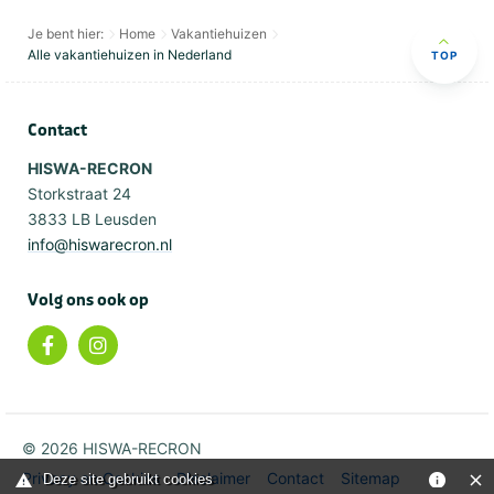
Je bent hier:
Home
Vakantiehuizen
Alle vakantiehuizen in Nederland
TOP
Contact
HISWA-RECRON
Storkstraat 24
3833 LB Leusden
info@hiswarecron.nl
Volg ons ook op
© 2026 HISWA-RECRON
Privacy en Cookies
Disclaimer
Contact
Sitemap
Deze site gebruikt cookies