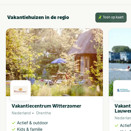
Vakantiehuizen in de regio
Toon op kaart
Vakantiecentrum Witterzomer
Vakant
Lauwe
Nederland
Drenthe
Nederla
Actief & outdoor
Actie
Kids & familie