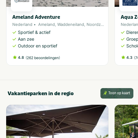
Ameland Adventure
Aqua Z
Nederland
Ameland
,
Waddeneiland
,
Noordzee
Nederla
Sportief & actief
Diere
Aan zee
Groe
Outdoor en sportief
Schol
4.8
(
)
4.3
(
262 beoordelingen
7
Vakantieparken in de regio
Toon op kaart