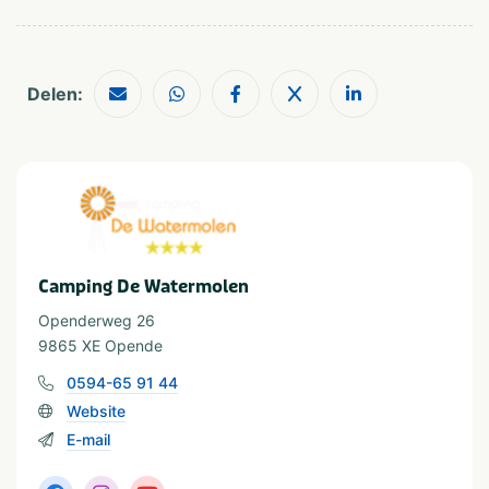
nog een meer. Dit vis-/(zwem)meer is rijk aan vele
Fietsroutes
Shoppen
snoeken, karpers en vorentjes. Hier kan je de hele dag
Golfbaan
Wandelroutes
Restaurants
door vissen, zelfs zonder vispas.
Delen:
Watersport
Visvijver
Waterrecreatie
Camping De Watermolen
Openderweg 26
9865 XE Opende
0594-65 91 44
Website
E-mail