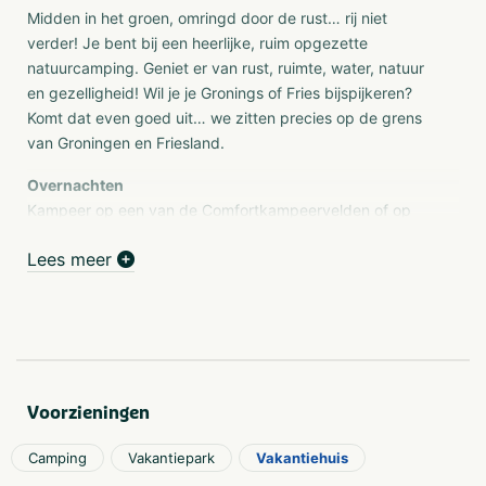
Midden in het groen, omringd door de rust… rij niet
verder! Je bent bij een heerlijke, ruim opgezette
natuurcamping. Geniet er van rust, ruimte, water, natuur
en gezelligheid! Wil je je Gronings of Fries bijspijkeren?
Komt dat even goed uit… we zitten precies op de grens
van Groningen en Friesland.
Overnachten
Kampeer op een van de Comfortkampeervelden of op
het Natuurkampeerterrein. Heb je geen caravan,
Lees meer
vouwwagen of tent? No problem: er staat een aantal
mooie ingerichte accommodaties verspreid over het hele
terrein. Ook voor de Glamping liefhebbers hebben we
o.a. Waterchalets, een Safaritent of een Safarilodge
Deluxe! Maar basic overnachten in een fijne Trekkershut,
mét lekkere bedden, is ook mogelijk!
Voorzieningen
Bistro
Op Camping de Watermolen bevindt zich een gezellige
Camping
Vakantiepark
Vakantiehuis
bistro, die in de nostalgische koeienstal gehuisvest is. De