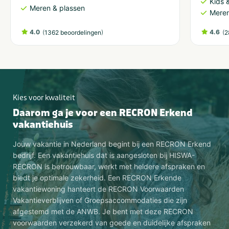
Kids &
Meren & plassen
Meren
4.0
(
)
4.6
(
1362 beoordelingen
2
Kies voor kwaliteit
Daarom ga je voor een RECRON Erkend
vakantiehuis
Jouw vakantie in Nederland begint bij een RECRON Erkend
bedrijf. Een vakantiehuis dat is aangesloten bij HISWA-
RECRON is betrouwbaar, werkt met heldere afspraken en
biedt je optimale zekerheid. Een RECRON Erkende
vakantiewoning hanteert de RECRON Voorwaarden
Vakantieverblijven of Groepsaccommodaties die zijn
afgestemd met de ANWB. Je bent met deze RECRON
voorwaarden verzekerd van goede en duidelijke afspraken