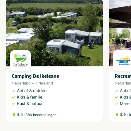
Camping De Ikeleane
Recrea
Nederland
Friesland
Nederla
Actief & outdoor
Actie
Kids & familie
Kids &
Rust & natuur
Meren
4.4
(
)
3.9
(
380 beoordelingen
1