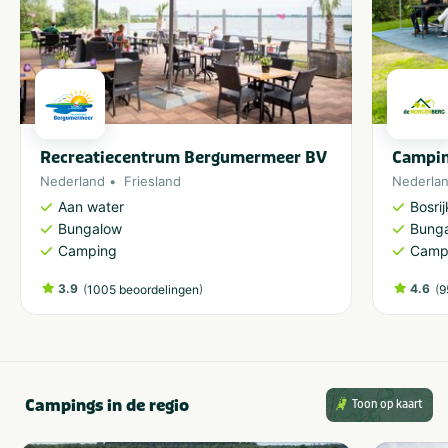
Recreatiecentrum Bergumermeer BV
Campin
Nederland
Friesland
Nederla
Aan water
Bosri
Bungalow
Bung
Camping
Camp
3.9
(
)
4.6
(
1005 beoordelingen
9
Campings in de regio
Toon op kaart