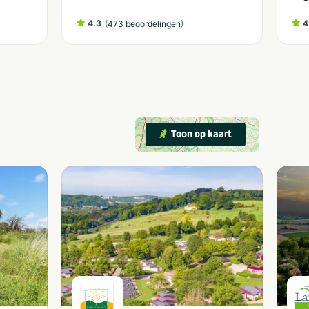
4.3
(
)
4
473 beoordelingen
Toon op kaart