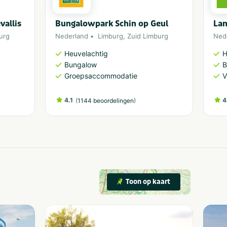
allis
Bungalowpark Schin op Geul
Lan
urg
Nederland
Limburg
,
Zuid Limburg
Ned
Heuvelachtig
H
Bungalow
B
Groepsaccommodatie
V
4.1
(
)
4
1144 beoordelingen
Toon op kaart