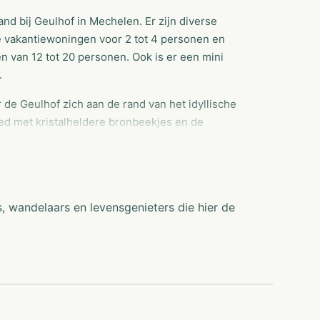
nd bij Geulhof in Mechelen. Er zijn diverse
 vakantiewoningen voor 2 tot 4 personen en
 van 12 tot 20 personen. Ook is er een mini
.
de Geulhof zich aan de rand van het idyllische
ed met kristalheldere bronbeekjes en de
e genieten van rust en vakantie. De locatie van
r het verkennen van nabijgelegen steden zoals
 groen, kun je ontspannen kamperen. De
s, wandelaars en levensgenieters die hier de
enst aan de Geul. Alle benodigde faciliteiten
 en er zijn wandel- en fietskaarten
l gelegen speeltuin, speelweide en dierenparkje.
, waar ook een viswinkel aanwezig is met alles