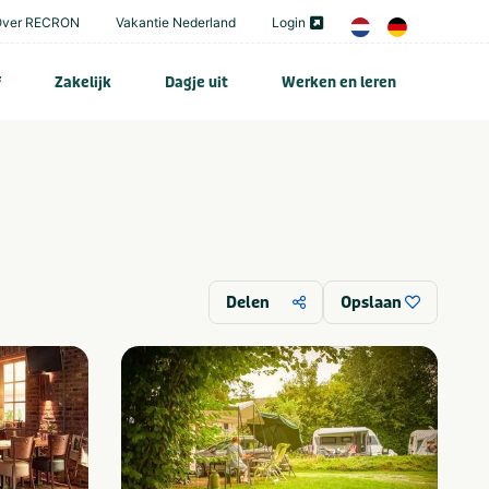
Over RECRON
Vakantie Nederland
Login
f
Zakelijk
Dagje uit
Werken en leren
Delen
Opslaan