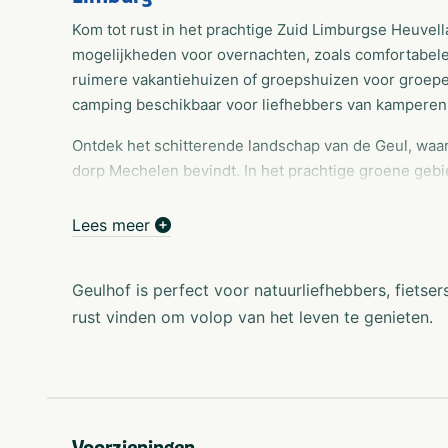
Kom tot rust in het prachtige Zuid Limburgse Heuvella
mogelijkheden voor overnachten, zoals comfortabele
ruimere vakantiehuizen of groepshuizen voor groepen
camping beschikbaar voor liefhebbers van kamperen
Ontdek het schitterende landschap van de Geul, waar 
dorp Mechelen bevindt. In het prachtige groene gebi
bekende rivier de Geul. Het is een perfecte plek om t
de Geulhof biedt tevens een ideale uitvalsbasis voo
Lees meer
Maastricht, Luik en Aken.
Op de kleinschalige camping, omringd door water en
Geulhof is perfect voor natuurliefhebbers, fietser
camping is verscholen tussen bomen en struiken en gr
rust vinden om volop van het leven te genieten.
zijn aanwezig voor een comfortabel kampeeravontuur,
verkrijgbaar.
Voor kinderen is er volop speelplezier in de centraa
Daarnaast is vissen (forel) mogelijk bij de visvijvers