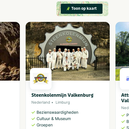
Toon op kaart
Steenkolenmijn Valkenburg
Att
Val
Nederland
Limburg
Ned
Bezienswaardigheden
P
Cultuur & Museum
B
Groepen
S