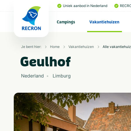
Uniek aanbod in Nederland
RECRO
Campings
Vakantiehuizen
Je bent hier:
Home
Vakantiehuizen
Alle vakantiehui
Geulhof
Nederland
Limburg