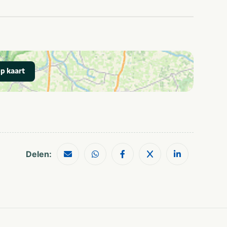
Bar/Café
Wifi / draadloos
internet (gratis)
Wifi/draadloos
internet
Restaurant
Bed & Breakfast
Camping
p kaart
Restaurants
Treinstation
Shoppen
Wandelroutes
Delen: