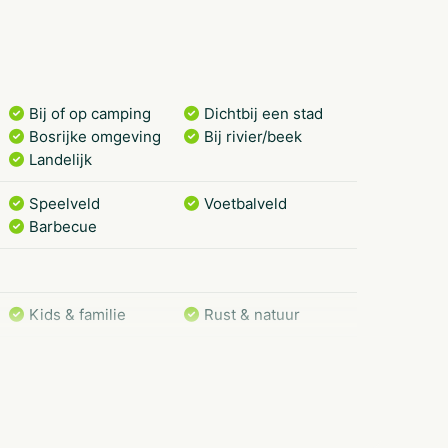
uit Limburg, smul van pannenkoeken, proef
jezelf met ambachtelijk bereid ijs. Vooral de
anrader. Al deze lekkernijen worden met zorg
Bij of op camping
Dichtbij een stad
f.
Bosrijke omgeving
Bij rivier/beek
Landelijk
Speelveld
Voetbalveld
Barbecue
Kids & familie
Rust & natuur
Gezinnen met
Groepen/familiekamers
oudere kinderen
Natuur
Stellen
Romantisch