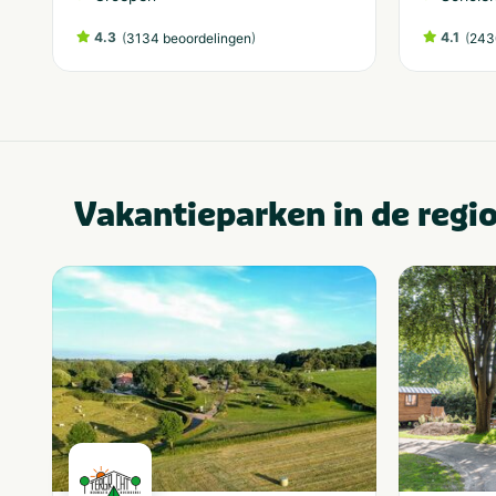
4.3
(
)
4.1
(
3134 beoordelingen
243
Vakantieparken in de regi