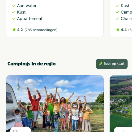
Aan water
Kust
Kust
Camp
Appartement
Chale
4.2
(
)
4.4
(
785 beoordelingen
5
Campings in de regio
Toon op kaart