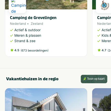
Camping de Grevelingen
Campin
Nederland
Zeeland
Nederla
Actief & outdoor
Actie
Meren & plassen
Kids &
Strand & zee
Meren
4.5
(
)
4.7
(
673 beoordelingen
2
Vakantiehuizen in de regio
Toon op kaart