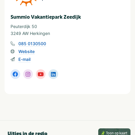
In de buurt
Summio Vakantiepark Zeedijk
Fietsroutes
Zee/strand
Golfbaan
Wandelroutes
Peuterdijk 50
Restaurants
Watersport voorzieningen
3249 AW Herkingen
085 0130500
Website
E-mail
Uitjes in de regio
Toon op kaart