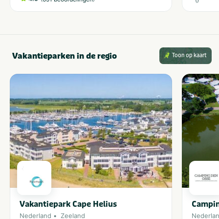
Vakantieparken in de regio
Toon op kaart
Vakantiepark Cape Helius
Campin
Nederland
Zeeland
Nederla