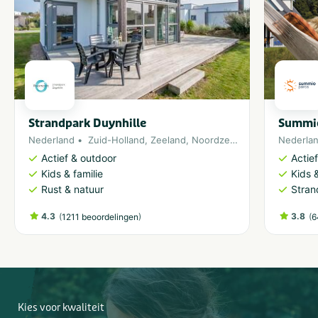
Strandpark Duynhille
Summio
Nederland
Zuid-Holland
,
Zeeland
,
Noordzee
,
Ouddorp
Nederla
Actief & outdoor
Actie
Kids & familie
Kids &
Rust & natuur
Stran
4.3
(
)
3.8
(
1211 beoordelingen
6
Kies voor kwaliteit