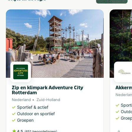
Zip en klimpark Adventure City
Akker
Rotterdam
Nederla
Nederland
Zuid-Holland
Sporti
Sportief & actief
Outdo
Outdoor en sportief
Groe
Groepen
4.5
(
)
651 beoordelingen
(
)