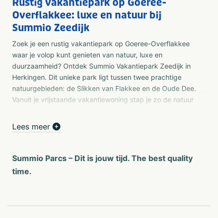
Rustig vakantiepark op Goeree-
Overflakkee: luxe en natuur bij
Summio Zeedijk
Zoek je een rustig vakantiepark op Goeree-Overflakkee
waar je volop kunt genieten van natuur, luxe en
duurzaamheid? Ontdek Summio Vakantiepark Zeedijk in
Herkingen. Dit unieke park ligt tussen twee prachtige
natuurgebieden: de Slikken van Flakkee en de Oude Dee.
Vanuit je vrijstaande vakantiewoning stap je zo de natuur
in. Vogels spotten, wandelen of watersporten? Alles ligt
binnen handbereik.
Lees meer
Natuurvakantie aan het Grevelingenmeer
Binnen 15 minuten lopen sta je aan het Grevelingenmeer,
Summio Parcs – Dit is jouw tijd. The best quality
waar je zeehonden kunt zien en in de winter zelfs
time.
flamingo’s. De frisse zeelucht, rustgevende vogelgeluiden
en eindeloze vergezichten maken jouw verblijf compleet.
Ideaal voor natuurliefhebbers en rustzoekers.
Duurzame vakantiewoningen met comfort