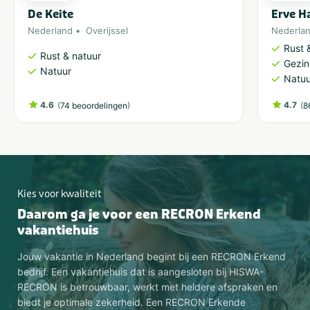
De Keite
Erve H
Nederland
Overijssel
Nederla
Rust 
Rust & natuur
Gezin
Natuur
Natuu
4.6
(
)
4.7
(
74 beoordelingen
8
Kies voor kwaliteit
Daarom ga je voor een RECRON Erkend
vakantiehuis
Jouw vakantie in Nederland begint bij een RECRON Erkend
bedrijf. Een vakantiehuis dat is aangesloten bij HISWA-
RECRON is betrouwbaar, werkt met heldere afspraken en
biedt je optimale zekerheid. Een RECRON Erkende