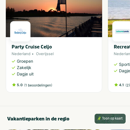
Party Cruise Celjo
Recrea
Nederland
Overijssel
Nederla
Groepen
Sporti
Zakelijk
Dagje
Dagje uit
5.0
(
)
4.1
(
1 beoordelingen
2
Vakantieparken in de regio
Toon op kaart