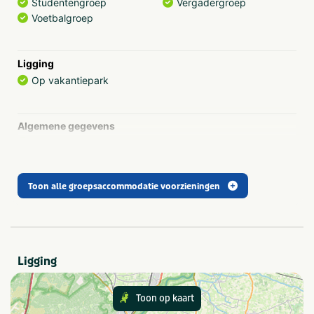
Studentengroep
Vergadergroep
Voetbalgroep
Ligging
Op vakantiepark
Algemene gegevens
Wifi
Toon alle groepsaccommodatie voorzieningen
Provincie(s) en streek
Overijssel
Thema
Ligging
Rust & natuur
Toon op kaart
Aanbevolen voor