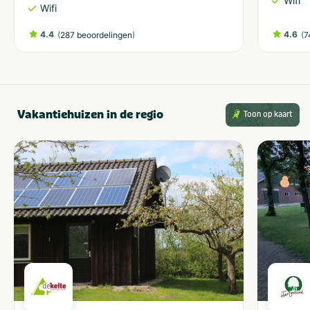
Wifi
Wifi
4.4
(
)
4.6
(
287 beoordelingen
7
Vakantiehuizen in de regio
Toon op kaart