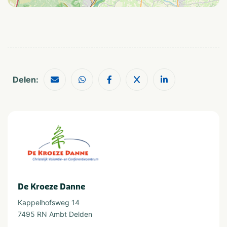
Groepen/familiekamers
Faciliteiten
Zwembad (binnen)
Wifi/draadloos internet
Delen:
Type verblijf
Groepsaccommodatie
De Kroeze Danne
Kappelhofsweg 14
7495 RN Ambt Delden