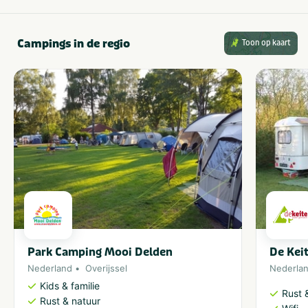
Campings in de regio
Toon op kaart
Park Camping Mooi Delden
De Kei
Nederland
Overijssel
Nederla
Kids & familie
Rust 
Rust & natuur