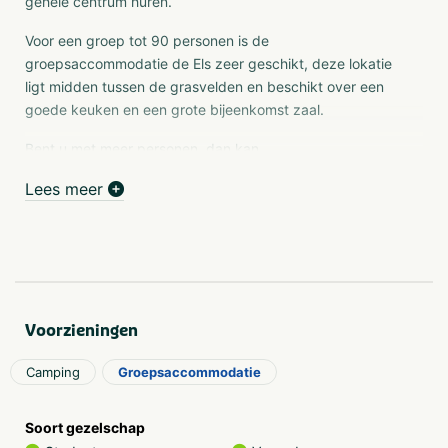
gehele centrum huren.
Voor een groep tot 90 personen is de
groepsaccommodatie de Els zeer geschikt, deze lokatie
ligt midden tussen de grasvelden en beschikt over een
goede keuken en een grote bijeenkomst zaal.
Bent u met meer personen, dan kan
groepsaccommodatie de Wilg erbij gehuurd worden.
Lees meer
Voor grotere groepen ( vanaf 150 personen ) hebben we
de groepsaccommodatie de Eik in combinatie met het
hoofdgebouw voor de bijeenkomsten. Dit kan aangevuld
worden met chalets.
Voorzieningen
Camping
Groepsaccommodatie
Soort gezelschap