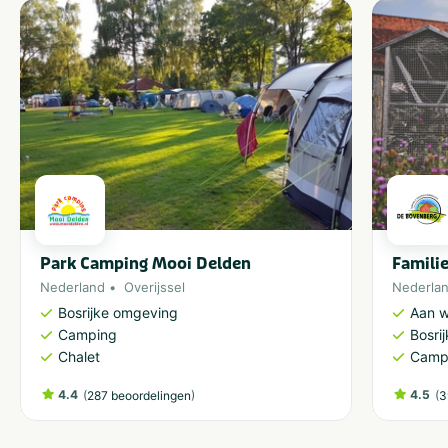
Park Camping Mooi Delden
Famili
Nederland
Overijssel
Nederla
Bosrijke omgeving
Aan w
Camping
Bosri
Chalet
Camp
4.4
(
)
4.5
(
287 beoordelingen
3