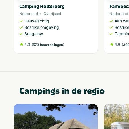
Camping Holterberg
Familie
Nederland
Overijssel
Nederland
Heuvelachtig
Aan wa
Bosrijke omgeving
Bosrijk
Bungalow
Campi
4.3
(
)
4.5
(
573 beoordelingen
390
Campings in de regio