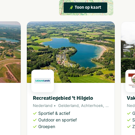
Toon op kaart
Recreatiegebied 't Hilgelo
Vak
Nederland
Gelderland
,
Achterhoek
,
Winterswijk
Ned
Sportief & actief
G
Outdoor en sportief
S
Groepen
Z