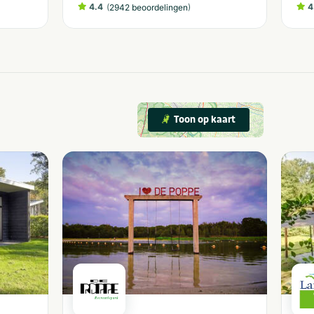
4.4
(
)
4
2942 beoordelingen
Toon op kaart