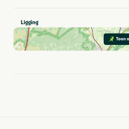
Wifi/draadloos
Faciliteiten
internet
Ligging
Groepsaccommodat
Type verblijf
Toon o
Dierentuin
In de buurt
Fietsroutes