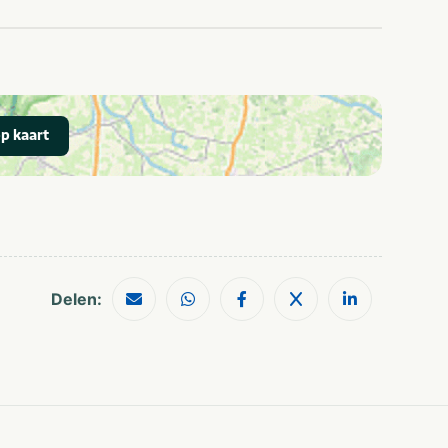
ie
p kaart
Restaurants
Wandelroutes
Delen: