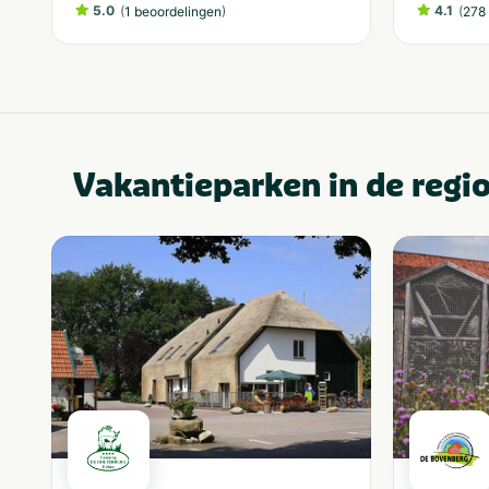
5.0
(
)
4.1
(
1 beoordelingen
278 
Vakantieparken in de regi