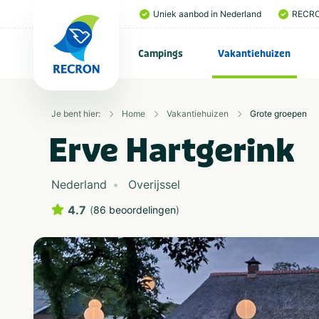
Uniek aanbod in Nederland
RECRO
Campings
Vakantiehuizen
Je bent hier:
Home
Vakantiehuizen
Grote groepen
Erve Hartgerink
Nederland
Overijssel
4.7
(
86 beoordelingen
)