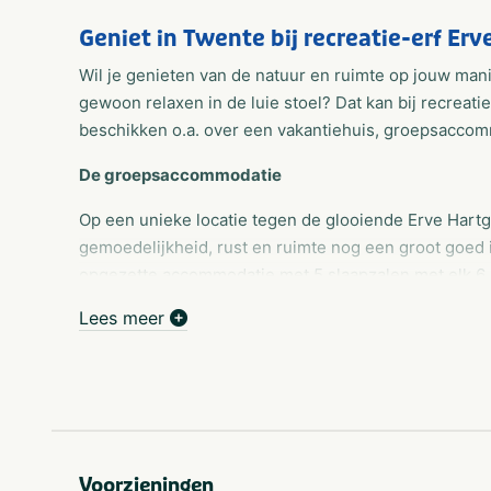
Geniet in Twente bij recreatie-erf Erv
Wil je genieten van de natuur en ruimte op jouw mani
gewoon relaxen in de luie stoel? Dat kan bij recreati
beschikken o.a. over een vakantiehuis, groepsacco
De groepsaccommodatie
Op een unieke locatie tegen de glooiende Erve Hartg
gemoedelijkheid, rust en ruimte nog een groot goed 
opgezette accommodatie met 5 slaapzalen met elk 6 s
komt hiermee op 60. Daardoor is Erve Hartgerink ze
Lees meer
een familiereünie, een kennismakingsweekend, of v
U heeft 2 ruime sanitair ruimtes gescheiden voor d
douches, voor de heren 2 urinoirs 2 toiletten en vo
groot fornuis waar de maaltijden zijn te bereiden. Da
vaatwasser en zijn alle benodigdheden aanwezig. Bu
Voorzieningen
speelweide met diverse speeltoestellen en uitrusting