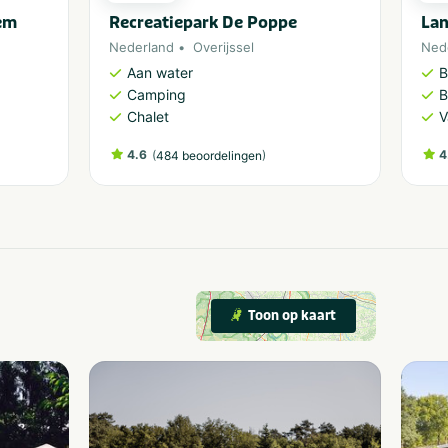
em
Recreatiepark De Poppe
Lan
Nederland
Overijssel
Ned
Aan water
B
Camping
B
Chalet
V
4.6
(
)
4
484 beoordelingen
Toon op kaart