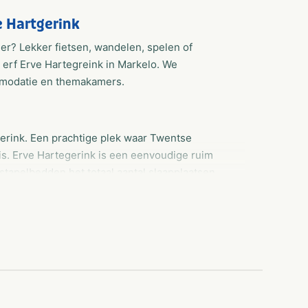
e Hartgerink
er? Lekker fietsen, wandelen, spelen of
e erf Erve Hartegreink in Markelo. We
mmodatie en themakamers.
erink. Een prachtige plek waar Twentse
is. Erve Hartegerink is een eenvoudige ruim
tapelbedden het totaal aantal slaapplaatsen
er geschikt voor bijvoorbeeld een schoolkamp,
oor sportverenigingen.
ames en heren en deze beschikken elk over 4
or de dames 3. De keuken is voorzien van een
arnaast vindt U hier een professionele
iten heeft U de beschikking over een ruime
en voor sport en spel verder is er in de op het