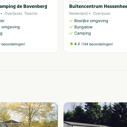
camping de Bovenberg
Buitencentrum Hessenhe
Overijssel
,
Twente
Nederland
Overijssel
ter
Bosrijke omgeving
e omgeving
Bungalow
ng
Camping
)
4.2
(
)
 beoordelingen
194 beoordelingen