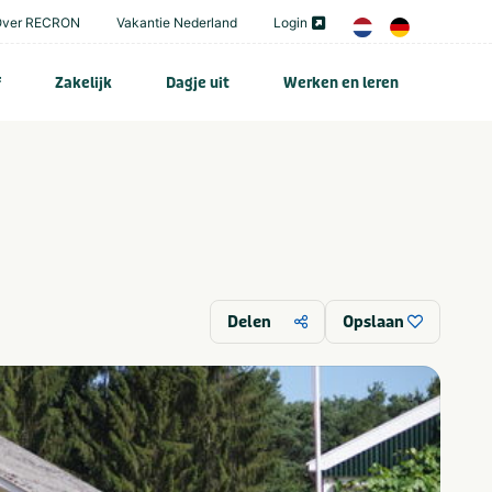
Over RECRON
Vakantie Nederland
Login
f
Zakelijk
Dagje uit
Werken en leren
Delen
Opslaan