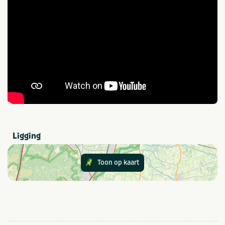
Studentengroep
School
Mannengroep
Watersport
Waterrecreatie
In de buurt
Fietsroutes
Wandelroutes
Zee/strand
Watersport voorzieningen
Ligging
Faciliteiten
Toon op kaart
Balkon en/of terras
Huisdieren niet
toegestaan
Parkeren gratis
Kamers begane grond
Wifi / draadloos internet
(gratis)