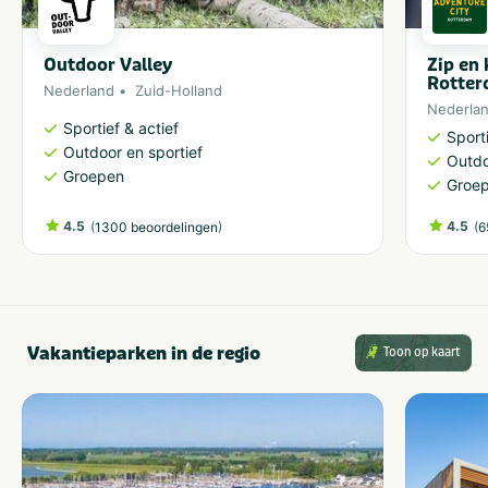
Outdoor Valley
Zip en
Rotte
Nederland
Zuid-Holland
Nederla
Sportief & actief
Sporti
Outdoor en sportief
Outdo
Groepen
Groe
4.5
(
)
4.5
(
1300 beoordelingen
6
Vakantieparken in de regio
Toon op kaart