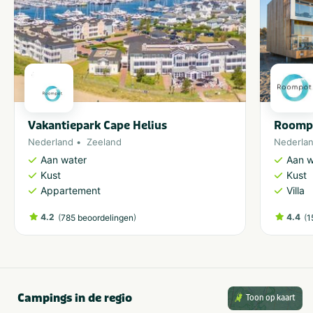
Vakantiepark Cape Helius
Roompo
Nederland
Zeeland
Nederla
Aan water
Aan w
Kust
Kust
Appartement
Villa
4.2
(
)
4.4
(
785 beoordelingen
1
Campings in de regio
Toon op kaart