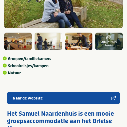
Alle 7 foto's
tonen
Groepen/familiekamers
Schoolreisjes/kampen
Natuur
Naar de website
Het Samuel Naardenhuis is een mooie
groepsaccommodatie aan het Brielse