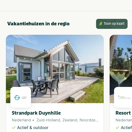
Vakantiehuizen in de regio
Toon op kaart
Strandpark Duynhille
Resort
Nederland
Zuid-Holland
,
Zeeland
,
Noordzee
,
Ouddorp
Nederla
Actief & outdoor
Actie