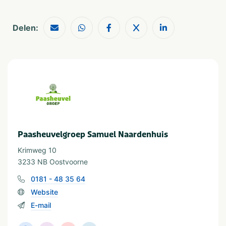
Aanbevolen voor
Groepen/familiekamers
Natuur
Delen:
Schoolreisjes/kampen
Thema
Meren & plassen
Rust & natuur
Provincie(s) en streek
Zuid-Holland
Paasheuvelgroep Samuel Naardenhuis
Krimweg 10
3233 NB Oostvoorne
0181 - 48 35 64
Website
E-mail