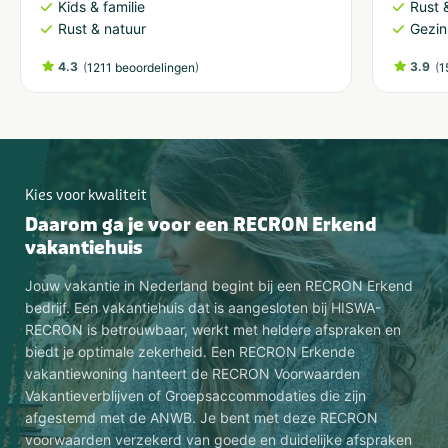
Kids & familie
Rust 
Rust & natuur
Gezin
4.3
(
)
3.9
(
1211 beoordelingen
1
Kies voor kwaliteit
Daarom ga je voor een RECRON Erkend
vakantiehuis
Jouw vakantie in Nederland begint bij een RECRON Erkend
bedrijf. Een vakantiehuis dat is aangesloten bij HISWA-
RECRON is betrouwbaar, werkt met heldere afspraken en
biedt je optimale zekerheid. Een RECRON Erkende
vakantiewoning hanteert de RECRON Voorwaarden
Vakantieverblijven of Groepsaccommodaties die zijn
afgestemd met de ANWB. Je bent met deze RECRON
voorwaarden verzekerd van goede en duidelijke afspraken