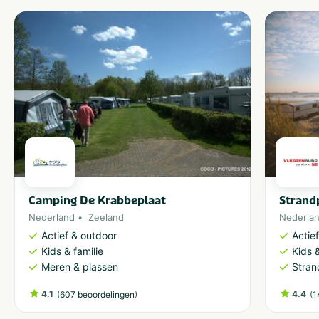
Camping De Krabbeplaat
Strand
Nederland
Zeeland
Nederla
Actief & outdoor
Actie
Kids & familie
Kids &
Meren & plassen
Stran
4.1
(
)
4.4
(
607 beoordelingen
1