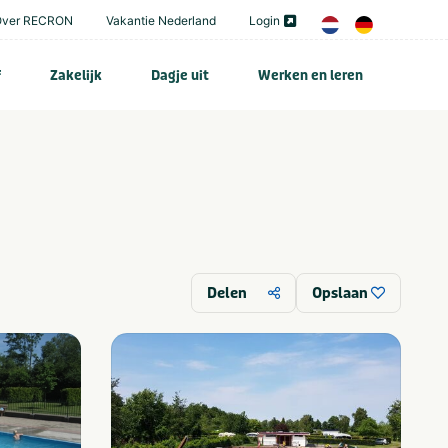
Over RECRON
Vakantie Nederland
Login
f
Zakelijk
Dagje uit
Werken en leren
Delen
Opslaan