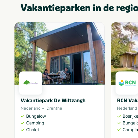
Vakantieparken in de regi
Vakantiepark De Wiltzangh
RCN Vaka
Nederland
Drenthe
Nederland
Bungalow
Bosrijk
Camping
Bungal
Chalet
Campi