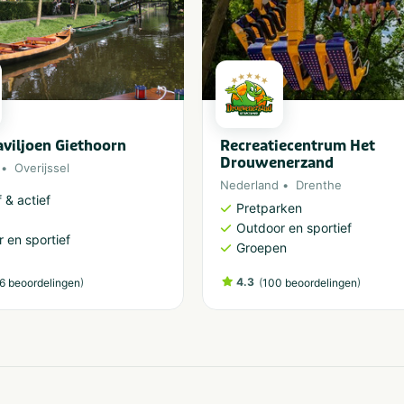
aviljoen Giethoorn
Recreatiecentrum Het
Drouwenerzand
Overijssel
Nederland
Drenthe
 & actief
Pretparken
Outdoor en sportief
 en sportief
Groepen
)
4.3
(
)
6 beoordelingen
100 beoordelingen