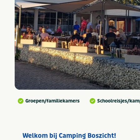
Groepen/familiekamers
Schoolreisjes/ka
Welkom bij Camping Boszicht!