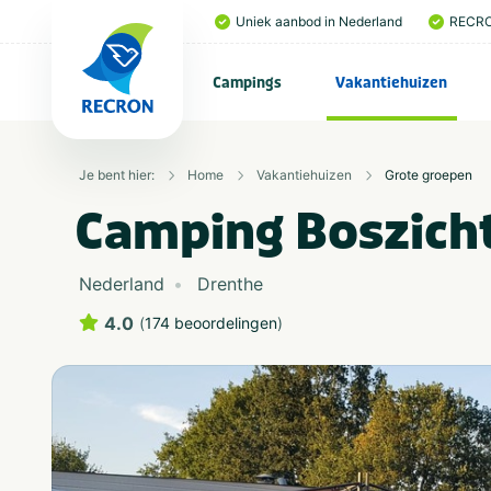
Uniek aanbod in Nederland
RECRO
Campings
Vakantiehuizen
Je bent hier:
Home
Vakantiehuizen
Grote groepen
Camping Boszich
Nederland
Drenthe
4.0
(
174 beoordelingen
)