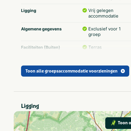
Vrij gelegen
Ligging
accommodatie
Exclusief voor 1
Algemene gegevens
groep
Terras
Faciliteiten (Buiten)
Drenthe
Provincie(s) en streek
Toon alle groepsaccommodatie voorzieningen
Actief & outdoor
Thema
Groepen/familiekam
Aanbevolen voor
Groepsaccommodat
Type verblijf
Ligging
Attractiepark
In de buurt
Dierentuin
Toon o
Fietsroutes