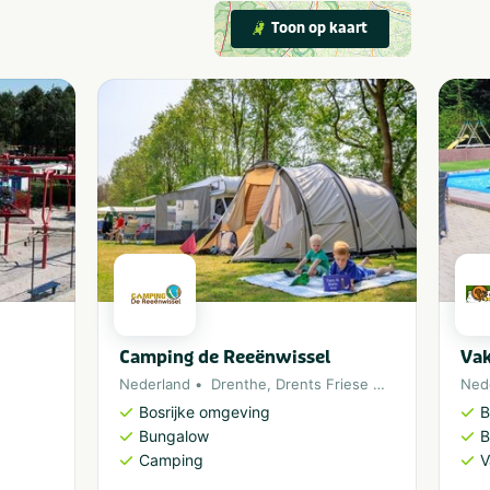
Toon op kaart
Camping de Reeënwissel
Vak
Nederland
Drenthe
,
Drents Friese Wold
Ned
Bosrijke omgeving
B
Bungalow
B
Camping
V