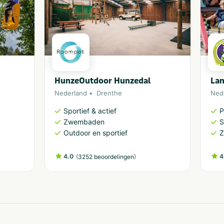
HunzeOutdoor Hunzedal
Lan
Nederland
Drenthe
Ned
Sportief & actief
P
Zwembaden
S
Outdoor en sportief
4.0
(
)
4
3252 beoordelingen