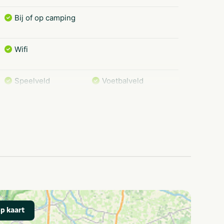
Bij of op camping
Wifi
Speelveld
Voetbalveld
Rust & natuur
Musea & kastelen
ers
Schoolreisjes/kampen
ie
Golfbaan
Wandelroutes
Restaurants
Musea en kastelen
p kaart
Shoppen