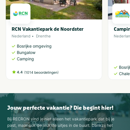
RCN Vakantiepark de Noordster
Campin
Nederland
Drenthe
Nederla
Bosrijke omgeving
Bungalow
Camping
Bosri
4.4
(
)
1014 beoordelingen
Chale
Jouw perfecte vakantie? Die begint hier!
Bij RECRON vind je niet alleen het vakantiepark dat bij je
past, maar ook de leukste uitjes in de buurt. Dankzij het