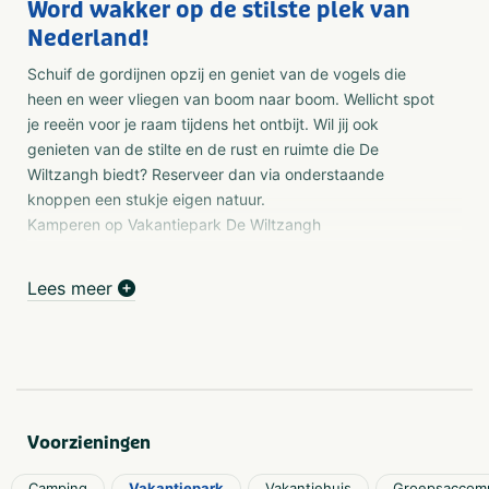
Word wakker op de stilste plek van
Nederland!
Schuif de gordijnen opzij en geniet van de vogels die
heen en weer vliegen van boom naar boom. Wellicht spot
je reeën voor je raam tijdens het ontbijt. Wil jij ook
genieten van de stilte en de rust en ruimte die De
Wiltzangh biedt? Reserveer dan via onderstaande
knoppen een stukje eigen natuur.
Kamperen op Vakantiepark De Wiltzangh
Vakantie in Drenthe
Lees meer
Na een prachtige rit door Drenthe rijd je op ons
vakantiepark regelrecht de natuur binnen om te
kamperen. Het kampeerterrein heeft een unieke ligging,
namelijk in het Nationaal Park Dwingelderveld tussen
Ruinen en Dwingeloo. Waar kun je nu een betere plek
vinden om te kamperen? In plaats van een slagboom zie
Voorzieningen
je echte oude bomen om je heen met af en toe een
doorkijkje naar de grote stille heide!
Camping
Vakantiepark
Vakantiehuis
Groepsaccom