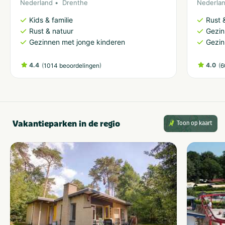
Nederland
Drenthe
Nederla
Kids & familie
Rust 
Rust & natuur
Gezin
Gezinnen met jonge kinderen
Gezin
4.4
(
)
4.0
(
1014 beoordelingen
6
Vakantieparken in de regio
Toon op kaart