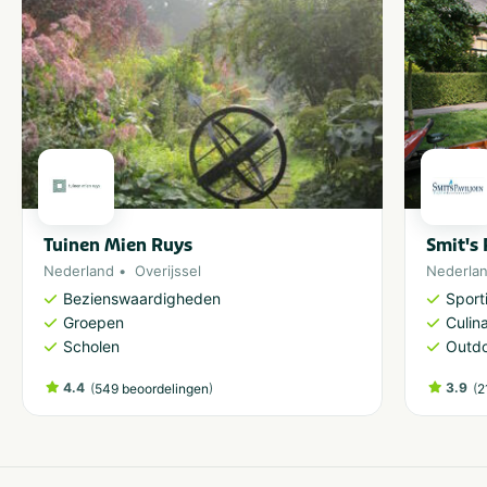
Tuinen Mien Ruys
Smit's
Nederland
Overijssel
Nederla
Bezienswaardigheden
Sporti
Groepen
Culina
Scholen
Outdo
4.4
(
)
3.9
(
549 beoordelingen
2