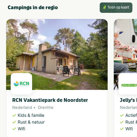
Campings in de regio
Toon op kaart
RCN Vakantiepark de Noordster
Jelly's
Nederland
Drenthe
Nederla
Kids & familie
Actie
Rust & natuur
Rust 
Wifi
Wifi