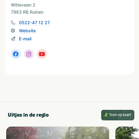
Witteveen 2
7963 RB Ruinen
0522-47 12 27
Website
E-mail
Uitjes in de regio
Toon op kaart