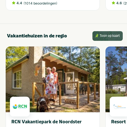
4.4
(
)
4.6
(
1014 beoordelingen
2
Vakantiehuizen in de regio
Toon op kaart
RCN Vakantiepark de Noordster
Resort 