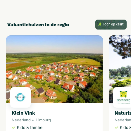
Vakantiehuizen in de regio
Toon op kaart
Klein Vink
Naturi
Nederland
Limburg
Nederla
Kids & familie
Kids &