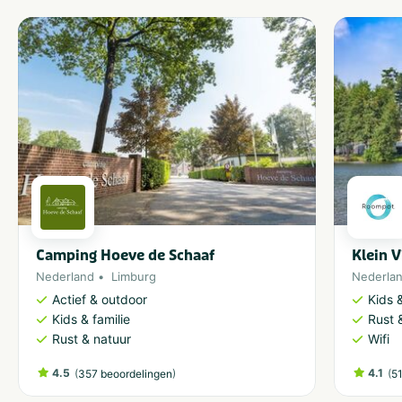
Camping Hoeve de Schaaf
Klein V
Nederland
Limburg
Nederla
Actief & outdoor
Kids &
Kids & familie
Rust 
Rust & natuur
Wifi
4.5
(
)
4.1
(
357 beoordelingen
5