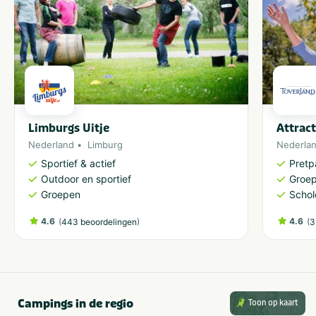
Limburgs Uitje
Attrac
Nederland
Limburg
Nederla
Sportief & actief
Pretp
Outdoor en sportief
Groe
Groepen
Schol
4.6
(
)
4.6
(
443 beoordelingen
3
Campings in de regio
Toon op kaart