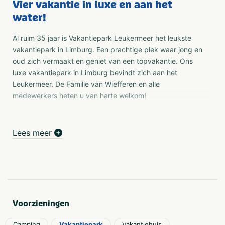
Vier vakantie in luxe en aan het
water!
Al ruim 35 jaar is Vakantiepark Leukermeer het leukste
vakantiepark in Limburg. Een prachtige plek waar jong en
oud zich vermaakt en geniet van een topvakantie. Ons
luxe vakantiepark in Limburg bevindt zich aan het
Leukermeer. De Familie van Wiefferen en alle
medewerkers heten u van harte welkom!
Uniek: een vakantiepark met luxe jachthaven in
Limburg
Lees meer
Voor vakantiegasten, passanten en vaste ligplaatsen. Met
uw boot varen in Limburg is prachtig. Neem uw boot mee
op vakantie, want u bent van harte welkom in de mooist
gelegen jachthaven in Limburg met mooie ligplaatsen en
veel rust en ruimte. Leukermeer is de perfecte thuishaven
voor korte en lange tochten op de Maas en de
Voorzieningen
aansluitende grote Limburgse plassen. Binnen 5 minuten
varen bent u op de Maas en daar mag u hard varen,
Camping
Vakantiepark
Vakantiehuis