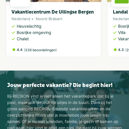
Vakantiecentrum De Ullingse Bergen
Landal
Nederland
Noord-Brabant
Nederla
Heuvelachtig
Bosri
Bosrijke omgeving
Villa
Chalet
Vakan
4.4
(
)
4.3
(
336 beoordelingen
2
Jouw perfecte vakantie? Die begint hier!
Bij RECRON vind je niet alleen het vakantiepark dat bij je
past, maar ook de leukste uitjes in de buurt. Dankzij het
grote aanbod RECRON-Erkende vakantieparken en de
overzichtelijke filters stel je moeiteloos jouw ideale trip
samen. Of je nu met vrienden, familie, je gezin of samen op
pad gaat, hier vind je altijd een plek die past bij jouw wensen