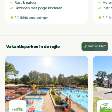
Rust & natuur
Meren
Gezinnen met jonge kinderen
Rust 
4.1
(
)
4.4
(
5168 beoordelingen
4
Vakantieparken in de regio
Toon op kaart