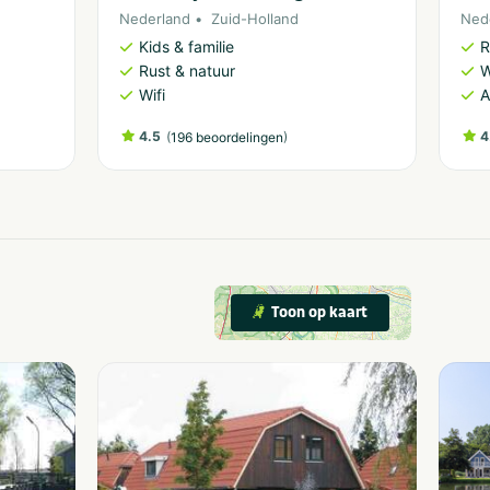
Nederland
Zuid-Holland
Ned
Kids & familie
R
Rust & natuur
W
Wifi
A
4.5
(
)
4
196 beoordelingen
Toon op kaart