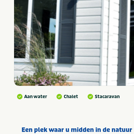
Aan water
Chalet
Stacaravan
Een plek waar u midden in de natuur 