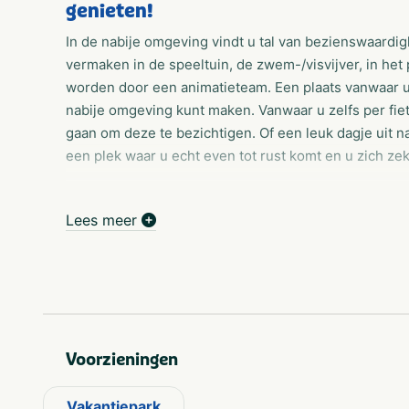
genieten!
In de nabije omgeving vindt u tal van bezienswaard
vermaken in de speeltuin, de zwem-/visvijver, in he
worden door een animatieteam. Een plaats vanwaar u
nabije omgeving kunt maken. Vanwaar u zelfs per fie
gaan om deze te bezichtigen. Of een leuk dagje uit 
een plek waar u echt even tot rust komt en u zich zek
Verkoop stacaravans en chalets
Lees meer
De stacaravans staan op mooie ruime kavels en zijn 
water- en rioolaansluiting, kabeltelevisie en u kunt 
Animatieteam
Tijdens de zomervakantie is er gedurende 4 weken e
organiseren 4 keer per dag leuke activiteiten voor d
kinderen zich goed op het terrein vermaken in de spe
Voorzieningen
peuterbad.
Vakantiepark