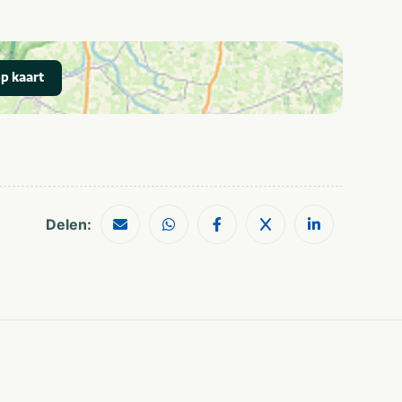
Vismogelijkheden
Watersport
Buitenspeeltuin
Kinderbad
p kaart
Delen: