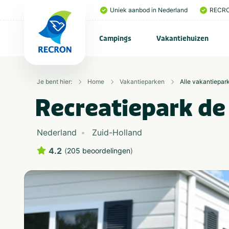
Uniek aanbod in Nederland
RECRO
Campings
Vakantiehuizen
Je bent hier:
Home
Vakantieparken
Alle vakantiepar
Recreatiepark de
Nederland
Zuid-Holland
4.2
(
205 beoordelingen
)