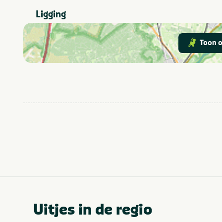
Buitenzwembad
Parkactiviteiten
Ligging
Animatieprogramma
Speciaal voor kinderen
Toon o
Uitjes in de regio