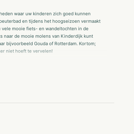
igheden waar uw kinderen zich goed kunnen
t peuterbad en tijdens het hoogseizoen vermaakt
 vele mooie fiets- en wandeltochten in de
ts naar de mooie molens van Kinderdijk kunt
naar bijvoorbeeld Gouda of Rotterdam. Kortom;
er niet hoeft te vervelen!
standaard voorzien van 10 ampère electra-,
gebruik maken van ons draadloos internet (WIFI).
en animatieteam op het park aanwezig. Zij
iverse leeftijdsgroepen. Daarnaast kunnen uw
eltuin, de zwem-/visvijver en in het