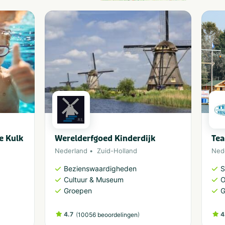
e Kulk
Werelderfgoed Kinderdijk
Tea
Nederland
Zuid-Holland
Ned
Bezienswaardigheden
S
Cultuur & Museum
O
Groepen
G
4.7
(
)
4
10056 beoordelingen