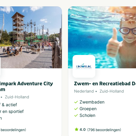
limpark Adventure City
Zwem- en Recreatiebad D
am
Nederland
Zuid-Holland
Zuid-Holland
Zwembaden
 & actief
Groepen
 en sportief
Scholen
n
)
4.0
(
)
 beoordelingen
796 beoordelingen