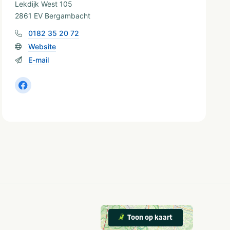
Lekdijk West 105
2861 EV Bergambacht
0182 35 20 72
Website
E-mail
Toon op kaart