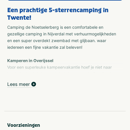
Een prachtige 5-sterrencamping in
Twente!
Camping de Noetselerberg is een comfortabele en
gezellige camping in Nijverdal met verhuurmogelijkheden
en een super overdekt zwembad met glijbaan. waar
iedereen een fijne vakantie zal beleven!
Kamperen in Overijssel
Voor een superleuke kampeervakantie hoef je niet naar
het buitenland, je kunt ook leuk kamperen in Overijssel.
Boek een vakantie op Camping de Noetselerberg, een 5-
Lees meer
sterren ANWB-camping in Overijssel, op de grens van
Salland en Twente. Onze natuurrijke camping is ruim
opgezet en ligt tegen Nationaal Park De Sallandse
Heuvelrug, Overijssels mooiste natuurgebied. Op de vele
ruime kampeerplaatsen kun je terecht met je eigen tent,
caravan, camper of vouwwagen om te kamperen in
Voorzieningen
Overijssel. Ook dankzij de talloze faciliteiten voor jong én