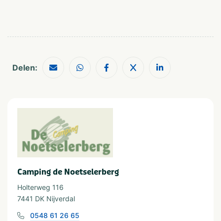
Attractiepark
Shoppen
Sportfaciliteiten
Dierentuin
Treinstation
Als kinderen zich hier vervelen, weten we het ook niet
Fietsroutes
Wandelroutes
meer! Een airtrampoline, animatieteam, speeltuin en
Golfbaan
Musea en kastelen
theater. Genoeg te beleven dus!
Restaurants
Winkel
Delen:
Wat is er nou fijner dan op vakantie in de zon ontbijten en
Watersport
een krantje lezen? Bij ons is dit mogelijk. In onze mini-
Visvijver
supermarkt kun je elke ochtend versgebakken broodjes
en veel meer kopen.
Geschikt voor
Animatie
Geschikt voor kinderen
Huisdiervriendelijk
Ons enthousiaste animatieteam is er voor kinderen en
Geschikt voor alle
tieners t/m 13 jaar. Onze toppers verrassen je ieder jaar
leeftijden
weer met een afwisselend recreatieprogramma met
Camping de Noetselerberg
nieuwe musicals en thema's! 's Morgens knutselen en
sporten, 's avonds het Sam en Suus theater, spelletjes,
Holterweg 116
activiteiten met Noetsie, musicals uitgevoerd door
7441 DK Nijverdal
kinderen, playbackshows en nog veel meer! Het team is
0548 61 26 65
aanwezig in alle vakantieperiodes.