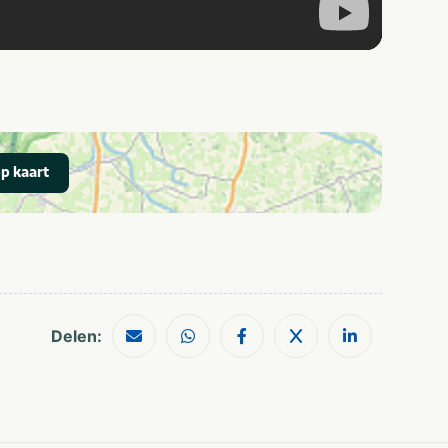
p kaart
Delen: