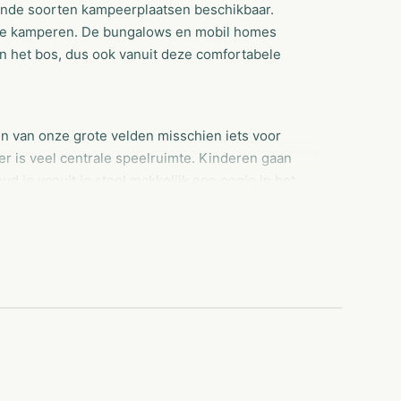
illende soorten kampeerplaatsen beschikbaar.
t te kamperen. De bungalows en mobil homes
in het bos, dus ook vanuit deze comfortabele
en van onze grote velden misschien iets voor
er is veel centrale speelruimte. Kinderen gaan
ud je vanuit je stoel makkelijk een oogje in het
n sfeervolle bossingels. Op iedere kampeerplek
maal tachtig vierkante meter groot. Vier je je
 een van de kleinere velden met meer
 dus huren kan op de Jagerstee het hele jaar
erhard. Bungalows zijn te huur in verschillende
 op RCN de Jagerstee zijn centraal gelegen en
der andere over een open keuken, comfortabele