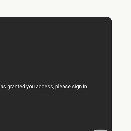
Veluwe
Golfbaan
Wandelroutes
Restaurants
Musea en kastelen
Shoppen
Geschikt voor alle
Rolstoeltoegang
leeftijden
Huisdiervriendelijk