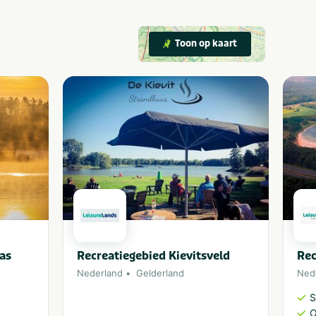
Toon op kaart
as
Recreatiegebied Kievitsveld
Rec
Nederland
Gelderland
Ned
S
O