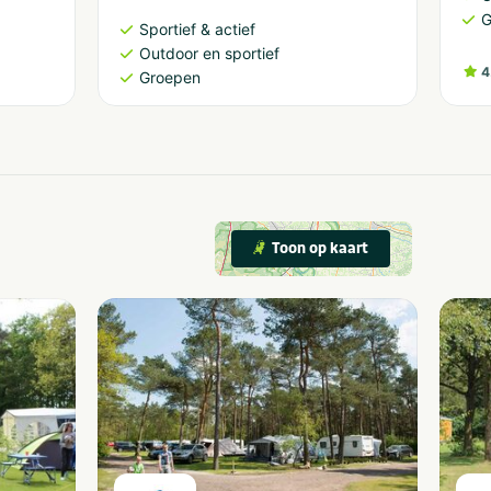
G
Sportief & actief
Outdoor en sportief
4
Groepen
Toon op kaart