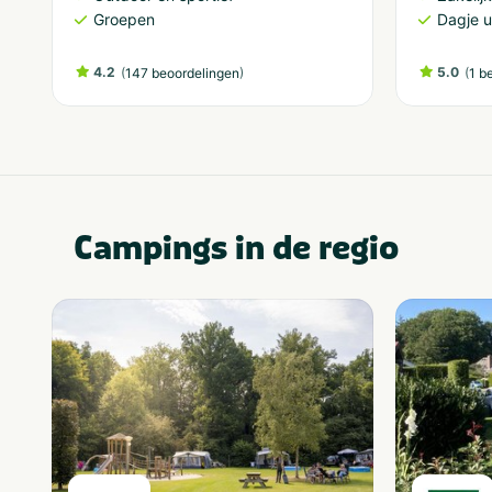
Groepen
Dagje u
4.2
(
)
5.0
(
147 beoordelingen
1 b
Campings in de regio