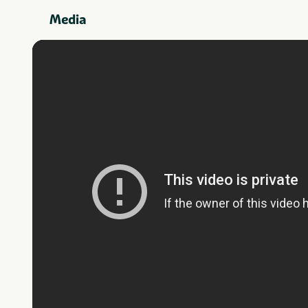
Gelderland
Provincie(s) en streek
Media
Attractiepark
In de buurt
Dierentuin
Fietsroutes
Geschikt voor
Geschikt voor
kinderen