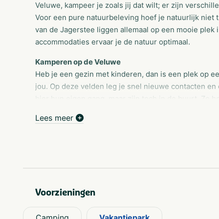
Veluwe, kampeer je zoals jij dat wilt; er zijn versch
Voor een pure natuurbeleving hoef je natuurlijk nie
van de Jagerstee liggen allemaal op een mooie plek 
accommodaties ervaar je de natuur optimaal.
Kamperen op de Veluwe
Heb je een gezin met kinderen, dan is een plek op e
jou. Op deze velden leg je snel nieuwe contacten en 
hier hun eigen gang, maar zijn toch in de buurt. Zo ho
zeil. Alle kampeervelden van de Jagerstee liggen aa
Lees meer
is voldoende eigen ruimte: de plaatsen zijn altijd mini
vakantie graag meer in de privésfeer, kies dan voor
beschutting. Ook hier is voldoende speelplezier.
Ervaar de natuur in comfort
De Veluwe heeft ieder seizoen iets anders te bieden,
Voorzieningen
door. Onze uitgebreide mobil homes zijn daarom wint
soorten en maten. De verschillende typen bungalows
zijn er voor vier of zes personen. Ze beschikken on
Camping
Vakantiepark