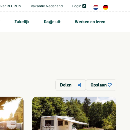
Over RECRON
Vakantie Nederland
Login
f
Zakelijk
Dagje uit
Werken en leren
Delen
Opslaan