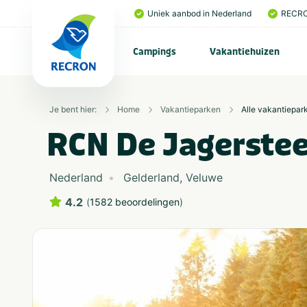
Uniek aanbod in Nederland
RECRO
Campings
Vakantiehuizen
Je bent hier:
Home
Vakantieparken
Alle vakantiepar
RCN De Jagerste
Nederland
Gelderland
,
Veluwe
4.2
(
1582 beoordelingen
)