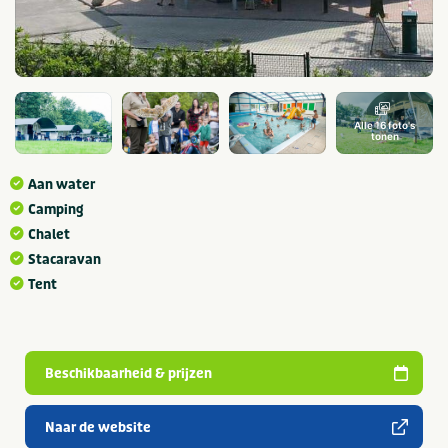
Alle 16 foto's
tonen
Aan water
Camping
Chalet
Stacaravan
Tent
Beschikbaarheid & prijzen
Naar de website