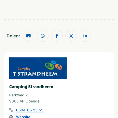
Dierentuin
Shoppen
Fietsroutes
Wandelroutes
Golfbaan
Musea en kastelen
Restaurants
Delen:
Watersport
Visvijver
Geschikt voor
Geschikt voor kinderen
Rolstoeltoegang
Geschikt voor alle
Huisdiervriendelijk
leeftijden
Geschikt voor jongeren
Camping Strandheem
Parkweg 2
9865 VP Opende
0594-65 95 55
Website