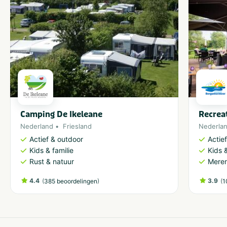
Camping De Ikeleane
Recrea
Nederland
Friesland
Nederla
Actief & outdoor
Actie
Kids & familie
Kids &
Rust & natuur
Meren
4.4
(
)
3.9
(
385 beoordelingen
1