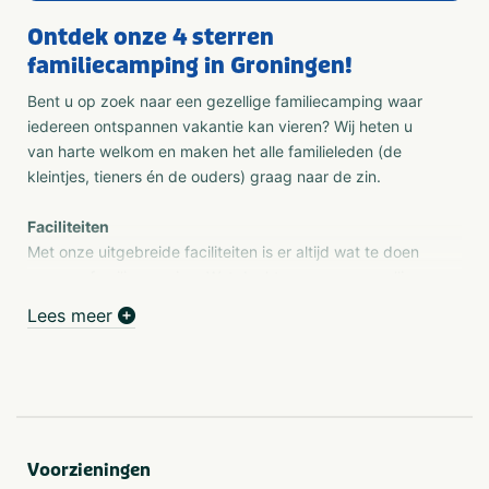
Ontdek onze 4 sterren
familiecamping in Groningen!
Bent u op zoek naar een gezellige familiecamping waar
iedereen ontspannen vakantie kan vieren? Wij heten u
van harte welkom en maken het alle familieleden (de
kleintjes, tieners én de ouders) graag naar de zin.
Faciliteiten
Met onze uitgebreide faciliteiten is er altijd wat te doen
op onze familiecamping. Wat dacht u van een gezellig
eetcafé, snackbar, een overdekt zwembad, (deels
Lees meer
overdekte) speeltuinen, een midgetgolfbaan en een
eigen jeugdhonk voor tieners en een disco. In het
hoogseizoen hebben we een dubbel animatieprogramma
voor de kleinere kinderen en de tieners*.
Strandbad
Voorzieningen
Net buiten de camping vindt u een prachtig strandbad