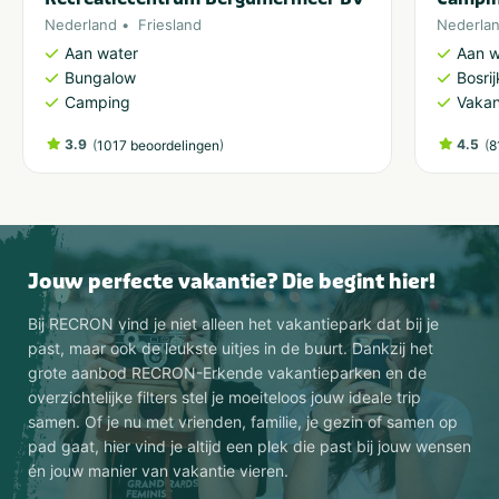
Nederland
Friesland
Nederla
Aan water
Aan w
Bungalow
Bosri
Camping
Vakan
3.9
(
)
4.5
(
1017 beoordelingen
8
Jouw perfecte vakantie? Die begint hier!
Bij RECRON vind je niet alleen het vakantiepark dat bij je
past, maar ook de leukste uitjes in de buurt. Dankzij het
grote aanbod RECRON-Erkende vakantieparken en de
overzichtelijke filters stel je moeiteloos jouw ideale trip
samen. Of je nu met vrienden, familie, je gezin of samen op
pad gaat, hier vind je altijd een plek die past bij jouw wensen
én jouw manier van vakantie vieren.