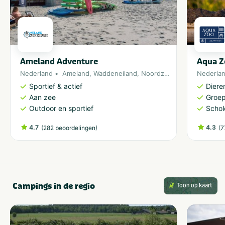
Ameland Adventure
Aqua Z
Nederland
Ameland
,
Waddeneiland
,
Noordzee
Nederla
Sportief & actief
Diere
Aan zee
Groe
Outdoor en sportief
Schol
4.7
(
)
4.3
(
282 beoordelingen
7
Campings in de regio
Toon op kaart