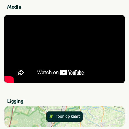
Internet
Met zwembad
Media
Verhuur
Heeft u zelf geen carvan of tent? Of houdt u niet zo van
Parkactiviteiten
kamperen? Dan is een lekker comfortabel verblijf in een
Midgetgolfbaan
Tennis
van onze accommodaties aan te raden. Camping 't
Natuurlijk zwemwater
Vismogelijkheden
Strandheem beschikt over ruime accommodaties zoals
Sportvelden
Voetbalveld
de Aqua, Riviera, Mobilhomes, Strandheem Lodges of
Tennisbaan
een Tunneltent!
Sanitair
Eten en drinken
Onze sanitaire voorzieningen zijn ruim opgezet,
Café / Bar
Restaurant
hygiënisch en voorzien van een babyroom en een
Ontbijtservice
Snackbar
gezinsdouche. Wilt u nog meer luxe? Reserveer dan uw
kampeerplaats met privé-sanitair.
Provincie(s) en streek
Ligging
Groningen
Toon op kaart
In de buurt