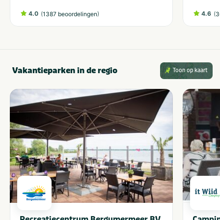
4.0
(
)
4.6
(
1387 beoordelingen
3
Vakantieparken in de regio
Toon op kaart
Recreatiecentrum Bergumermeer BV
Campin