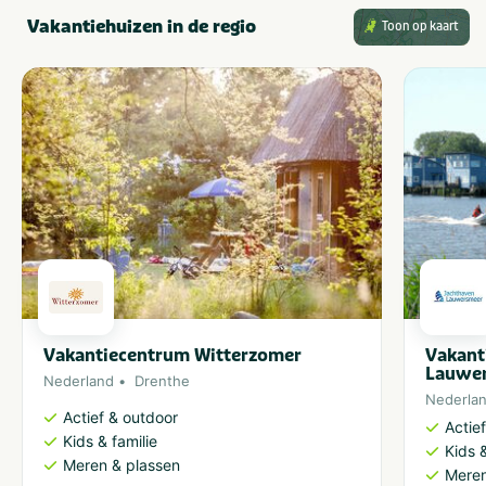
Vakantiehuizen in de regio
Toon op kaart
Vakantiecentrum Witterzomer
Vakant
Lauwe
Nederland
Drenthe
Nederla
Actief & outdoor
Actie
Kids & familie
Kids &
Meren & plassen
Meren