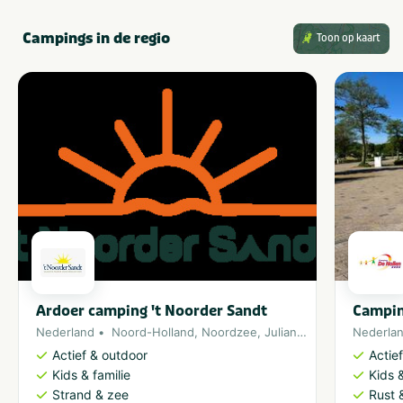
Campings in de regio
Toon op kaart
Ardoer camping 't Noorder Sandt
Campin
Nederland
Noord-Holland
,
Noordzee
,
Julianadorp
Nederla
Actief & outdoor
Actie
Kids & familie
Kids &
Strand & zee
Rust 