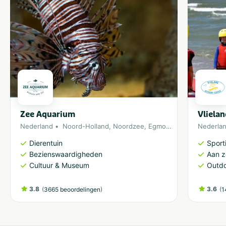
Zee Aquarium
Vliela
Nederland
Noord-Holland
,
Noordzee
,
Egmond aan Zee
Nederla
Dierentuin
Sporti
Bezienswaardigheden
Aan 
Cultuur & Museum
Outdo
3.8
(
)
3.6
(
3665 beoordelingen
1