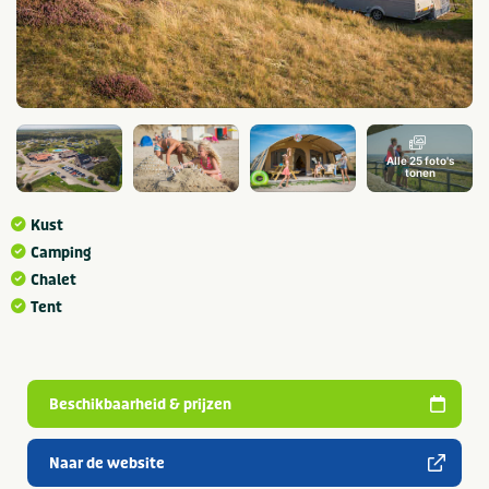
Alle 25 foto's
tonen
Kust
Camping
Chalet
Tent
Beschikbaarheid & prijzen
Naar de website