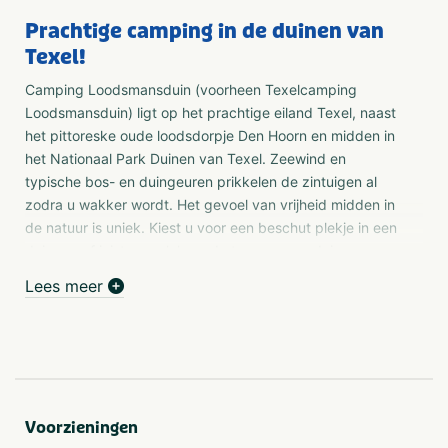
Prachtige camping in de duinen van
Texel!
Camping Loodsmansduin (voorheen Texelcamping
Loodsmansduin) ligt op het prachtige eiland Texel, naast
het pittoreske oude loodsdorpje Den Hoorn en midden in
het Nationaal Park Duinen van Texel. Zeewind en
typische bos- en duingeuren prikkelen de zintuigen al
zodra u wakker wordt. Het gevoel van vrijheid midden in
de natuur is uniek. Kiest u voor een beschut plekje in een
duinpan of juist een plek op de top van een duin voor
prachtig uitzicht?
Lees meer
Kenmerken:
Kamperen in de duinen
Gratis WiFi
Gratis voorkeurboeking
Buitenzwembad (medio mei-sep )
Voorzieningen
16 ampère stroom