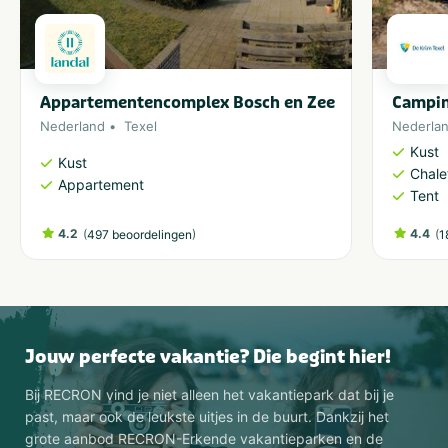
Appartementencomplex Bosch en Zee
Campin
Nederland
Texel
Nederla
Kust
Kust
Chale
Appartement
Tent
4.2
(
)
4.4
(
497 beoordelingen
1
Jouw perfecte vakantie? Die begint hier!
Bij RECRON vind je niet alleen het vakantiepark dat bij je
past, maar ook de leukste uitjes in de buurt. Dankzij het
grote aanbod RECRON-Erkende vakantieparken en de