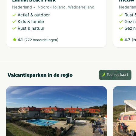
Nederland
Noord-Holland
,
Waddeneiland
Nederla
Actief & outdoor
Rust 
Kids & familie
Gezin
Rust & natuur
Gezin
4.1
(
)
4.7
(
772 beoordelingen
2
Vakantieparken in de regio
Toon op kaart