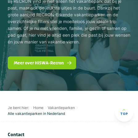
Bij RECRON vind je niet alleen het vakantiepark dat bij je
past, maar ook de leukste uitjes in de buurt. Dankzij het
grote aanbod RECRON-Erkende vakantieparken en de
overzichtelijke filters stel je moeiteloos jouw ideale trip
samen. Of je nu met vrienden, familie, je gezin of samen op
pad gaat, hier vind je altijd een plek die past bij jouw wensen
én jouw manier van vakantie vieren.
Meer over HISWA-Recron
Je bent hier:
Home
Vakantieparken
Alle vakantieparken in Nederland
TOP
Contact