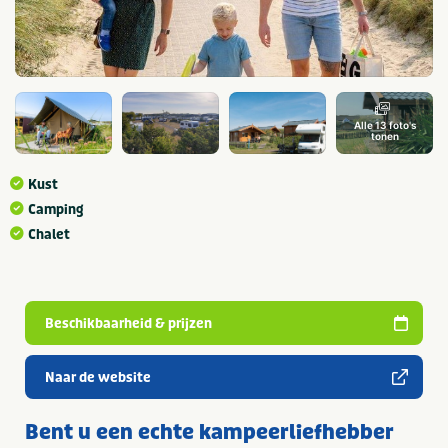
Alle 13 foto's
tonen
Kust
Camping
Chalet
Beschikbaarheid & prijzen
Naar de website
Bent u een echte kampeerliefhebber