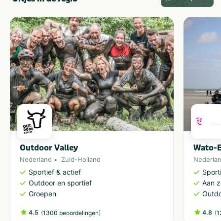
Outdoor Valley
Wato-E
Nederland
Zuid-Holland
Nederla
Sportief & actief
Sporti
Outdoor en sportief
Aan 
Groepen
Outdo
4.5
(
)
4.8
(
1300 beoordelingen
1