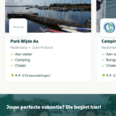
Park Wijde Aa
Campin
Nederland
Zuid-Holland
Nederla
Aan water
Aan w
Camping
Bung
Chalet
Chale
4.4
(
)
4.3
(
318 beoordelingen
2
Jouw perfecte vakantie? Die begint hier!