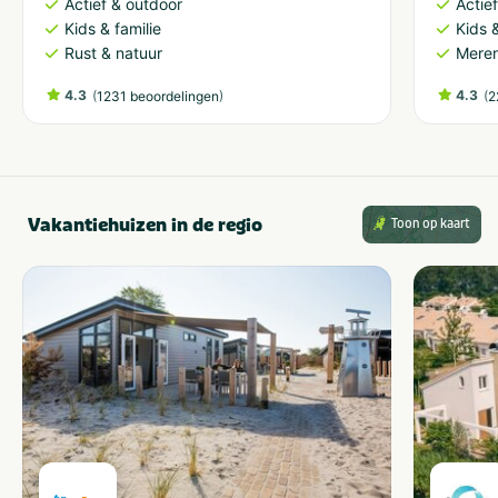
Actie
Actief & outdoor
Kids &
Kids & familie
Meren
Rust & natuur
4.3
(
)
4.3
(
1231 beoordelingen
2
Vakantiehuizen in de regio
Toon op kaart