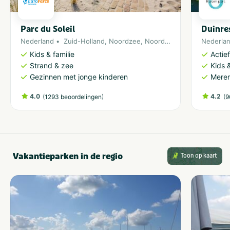
Parc du Soleil
Duinre
Nederland
Zuid-Holland
,
Noordzee
,
Noordwijk
Nederla
Kids & familie
Actie
Strand & zee
Kids &
Gezinnen met jonge kinderen
Meren
4.0
(
)
4.2
(
1293 beoordelingen
9
Vakantieparken in de regio
Toon op kaart