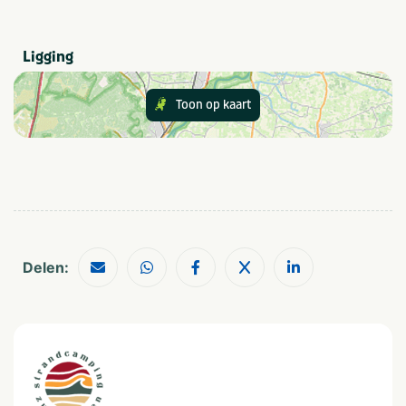
De Kiteschool Katwijk
Speciaal voor kinderen
De omgeving is het beste wandelend of per fiets te
Animatieprogramma
Buitenspeeltuin
Ligging
ontdekken. Neem daarom vooral uw fiets en goede
wandelschoenen mee.
Provincie(s) en streek
Toon op kaart
Zuid-Holland
Noordzee
In de buurt
Fietsroutes
Shoppen
Golfbaan
Zee/strand
Restaurants
Wandelroutes
Delen:
Geschikt voor
Geschikt voor kinderen
Rolstoeltoegang
Geschikt voor alle
leeftijden