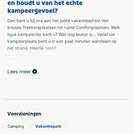
en houdt u van het echte
kampeergevoel?
Dan bent u bij ons aan het juiste vakantieadres! Van
knusse Trekkersplaatsen tot ruime Comfortplaatsen. Welk
type kampeerder bent u? Wat nog leuker is... Vanaf uw
kampeerplaats bent u in een paar minuten wandelen op
het strand. Heerlijk toch?
Huren
Stoer, stijlvol en comfortabel... Zo kunnen wij de
Lees meer
huuraccommodaties ook wel omschrijven. Voor elk type
vakantieganger is er wel dé perfecte accommodatie te
vinden. Welke kiest u? Hieronder vindt u een overzicht
van alle accommodaties op onze camping. Kies uw
favoriet en reserveer direct uw vakantie bij ons aan de
kust.
Voorzieningen
Wat is er te doen op het park?
Wij maken uw verblijf natuurlijk zo leuk en comfortabel
Camping
Vakantiepark
mogelijk. Daarom kunt u als gast gebruikmaken van de