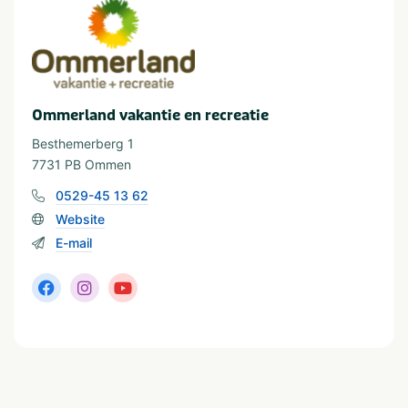
Sauna
Whirlpool
Provincie(s) en streek
Overijssel
Ommerland vakantie en recreatie
Besthemerberg 1
In de buurt
7731 PB Ommen
Attractiepark
Restaurants
Dierentuin
Shoppen
0529-45 13 62
Fietsroutes
Treinstation
Website
Golfbaan
Wandelroutes
E-mail
Watersport
Visvijver
Geschikt voor
Geschikt voor kinderen
Huisdiervriendelijk