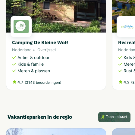
Camping De Kleine Wolf
Recrea
Nederland
Overijssel
Nederla
Actief & outdoor
Kids &
Kids & familie
Meren
Meren & plassen
Rust 
4.7
(
)
4.2
(
3143 beoordelingen
8
Vakantieparken in de regio
Toon op kaart