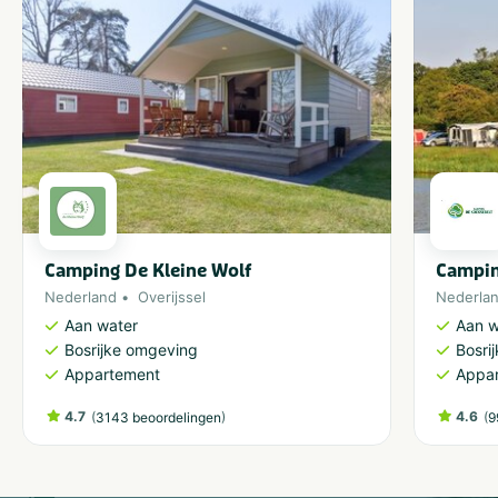
Camping De Kleine Wolf
Campin
Nederland
Overijssel
Nederla
Aan water
Aan w
Bosrijke omgeving
Bosri
Appartement
Appa
4.7
(
)
4.6
(
3143 beoordelingen
9