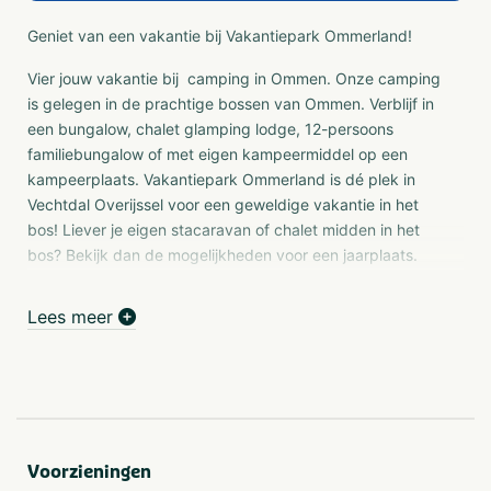
Geniet van een vakantie bij Vakantiepark Ommerland!
Vier jouw vakantie bij camping in Ommen. Onze camping
is gelegen in de prachtige bossen van Ommen. Verblijf in
een bungalow, chalet glamping lodge, 12-persoons
familiebungalow of met eigen kampeermiddel op een
kampeerplaats. Vakantiepark Ommerland is dé plek in
Vechtdal Overijssel voor een geweldige vakantie in het
bos! Liever je eigen stacaravan of chalet midden in het
bos? Bekijk dan de mogelijkheden voor een jaarplaats.
Camping Ommerland is een
vakantiepark met
Lees meer
zwembad
voor gezinnen die willen genieten van de
natuur. Heerlijk spelen in het bos, de vele speeltuintjes of
in de grote speeltuin met kabelbaan en air trampoline.
Zwemmen, glijden en spetteren in het binnen- of buiten
zwembad met waterglijbaan en waterspraypark. Voor de
echte waaghalzen is er een klimbos waar er geklommen
Voorzieningen
kan worden op 4, 7 en 10 meter hoogte! Of speel een