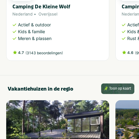
Camping De Kleine Wolf
Campin
Nederland
Overijssel
Nederla
Actief & outdoor
Actie
Kids & familie
Kids &
Meren & plassen
Rust 
4.7
(
)
4.6
(
3143 beoordelingen
9
Vakantiehuizen in de regio
Toon op kaart