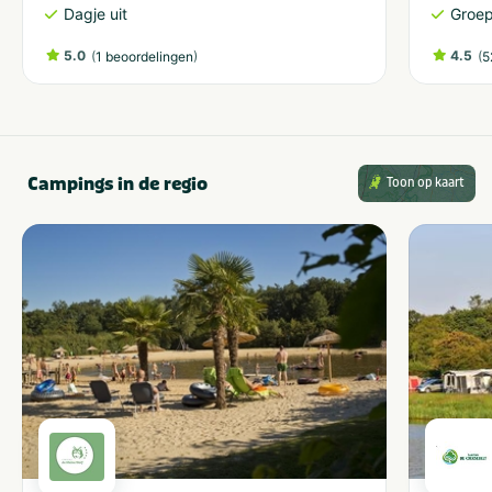
Dagje uit
Groe
5.0
(
)
4.5
(
1 beoordelingen
5
Campings in de regio
Toon op kaart