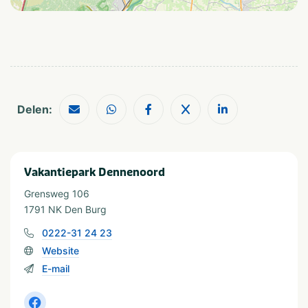
In de buurt
Dierentuin
Shoppen
Fietsroutes
Zee/strand
Restaurants
Wandelroutes
Provincie(s) en streek
Delen:
Noord-Holland
Waddeneiland
Texel
Noordzee
Vakantiepark Dennenoord
Grensweg 106
1791 NK Den Burg
0222-31 24 23
Website
E-mail