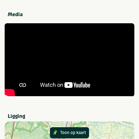
Media
Parkfaciliteiten
Tafeltennis
Parkwinkel
Fietsverhuur
Wasserette
Internet
Laadpalen elektrische
auto's
Verblijfstype
Bungalow
Stacaravan
Chalet
Lodge
Geschikt voor
Geschikt voor kinderen
Huisdiervriendelijk
Geschikt voor alle
Geschikt voor jongeren
Ligging
leeftijden
Stellen
Rolstoeltoegang
Toon op kaart