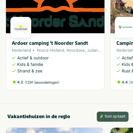
Ardoer camping 't Noorder Sandt
Campin
Nederland
Noord-Holland
,
Noordzee
,
Julianadorp
Nederla
Actief & outdoor
Actie
Kids & familie
Kids &
Strand & zee
Rust 
4.2
(
)
4.4
(
1291 beoordelingen
1
Vakantiehuizen in de regio
Toon op kaart