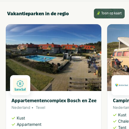
Vakantieparken in de regio
Toon op kaart
Appartementencomplex Bosch en Zee
Campin
Nederland
Texel
Nederla
Kust
Kust
Chale
Appartement
Tent