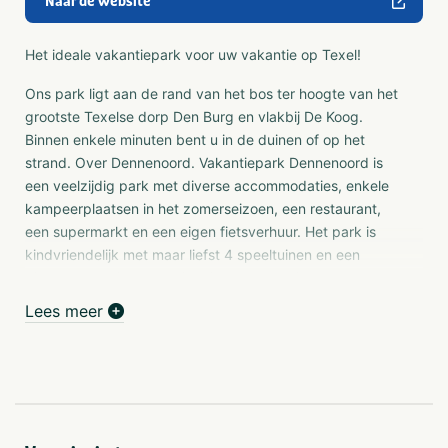
Naar de website
Het ideale vakantiepark voor uw vakantie op Texel!
Ons park ligt aan de rand van het bos ter hoogte van het
grootste Texelse dorp Den Burg en vlakbij De Koog.
Binnen enkele minuten bent u in de duinen of op het
strand. Over Dennenoord. Vakantiepark Dennenoord is
een veelzijdig park met diverse accommodaties, enkele
kampeerplaatsen in het zomerseizoen, een restaurant,
een supermarkt en een eigen fietsverhuur. Het park is
kindvriendelijk met maar liefst 4 speeltuinen en een
binnenspeeltuin. Ons animatieteam organiseert leuke
activiteiten voor kinderen tot 12 jaar in de zomerperiode.
Lees meer
Het animatieprogramma wordt verzorgd door Top
Recreatie in samenwerking met Dennenoord.
Centraal gelegen op Texel
Dennenoord is centraal gelegen in het hart van Texel
vlakbij het gezellige plaatsje Den Burg en badplaats De