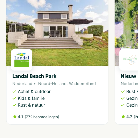
Landal Beach Park
Nieuw 
Nederland
Noord-Holland
,
Waddeneiland
Nederla
Actief & outdoor
Rust 
Kids & familie
Gezin
Rust & natuur
Gezin
4.1
(
)
4.7
(
772 beoordelingen
2