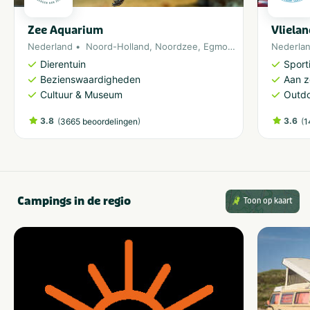
Zee Aquarium
Vliela
Nederland
Noord-Holland
,
Noordzee
,
Egmond aan Zee
Nederla
Dierentuin
Sporti
Bezienswaardigheden
Aan 
Cultuur & Museum
Outdo
3.8
(
)
3.6
(
3665 beoordelingen
1
Campings in de regio
Toon op kaart