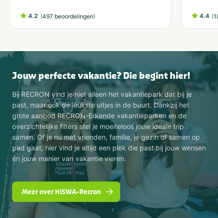
4.2
(
)
4.4
(
497 beoordelingen
1
Jouw perfecte vakantie? Die begint hier!
Bij RECRON vind je niet alleen het vakantiepark dat bij je
past, maar ook de leukste uitjes in de buurt. Dankzij het
grote aanbod RECRON-Erkende vakantieparken en de
overzichtelijke filters stel je moeiteloos jouw ideale trip
samen. Of je nu met vrienden, familie, je gezin of samen op
pad gaat, hier vind je altijd een plek die past bij jouw wensen
én jouw manier van vakantie vieren.
Meer over HISWA-Recron