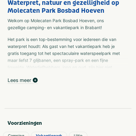
Waterpret, natuur en gezelligheid op
Molecaten Park Bosbad Hoeven
Welkom op Molecaten Park Bosbad Hoeven, ons
gezellige camping- en vakantiepark in Brabant!
Het park is een top-bestemming voor iedereen die van
waterpret houdt: Als gast van het vakantiepark heb je
gratis toegang tot het spectaculaire waterspeelpark met
maar liefst 7 glijbanen, een spray-park en een fijne
ligweide. Waterliefhebbers, jong en oud, zijn hier niet
meer weg te slaan!
Lees meer
Ook op het park zelf is er van alles te beleven. Kinderen
vermaken zich in de speeltuinen, op de airtrampoline of
bij de visvijver, terwijl het sportveld en de midgetgolfbaan
zorgen voor plezier voor het hele gezin. Voor een hapje
en een drankje kun je terecht in het restaurant of de
snackbar, en in het winkeltje haal je alles voor een
Voorzieningen
zorgeloos verblijf.
Camping
Vakantiepark
Uitje