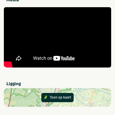
Midgetgolfbaan
Trampoline(s) of
springkussen(s)
Speciaal voor kinderen
Animatieprogramma
Kinderbad
Buitenspeeltuin
Eten en drinken
Restaurant
Snackbar
Provincie(s) en streek
Noord-Brabant
Ligging
Toon op kaart
In de buurt
Fietsroutes
Wandelroutes