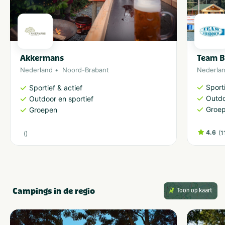
Akkermans
Team B
Nederland
Noord-Brabant
Nederla
Sporti
Sportief & actief
Outdo
Outdoor en sportief
Groe
Groepen
4.6
(
1
(
)
Campings in de regio
Toon op kaart