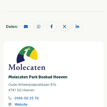
Watersport
Visvijver
Geschikt voor
Delen:
Geschikt voor kinderen
Stellen
Geschikt voor alle
leeftijden
Molecaten Park Bosbad Hoeven
Oude Antwerpsepostbaan 81b
4741 SG Hoeven
0165-50 25 70
Website