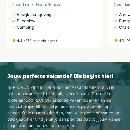
Nederland
Noord-Brabant
Nederla
Bosrijke omgeving
Aan w
Bungalow
Bung
Camping
Chale
4.2
(
)
4.1
(
973 beoordelingen
9
Jouw perfecte vakantie? Die begint hier!
Bij RECRON vind je niet alleen het vakantiepark dat bij je
past, maar ook de leukste uitjes in de buurt. Dankzij het
grote aanbod RECRON-Erkende vakantieparken en de
overzichtelijke filters stel je moeiteloos jouw ideale trip
samen. Of je nu met vrienden, familie, je gezin of samen op
pad gaat, hier vind je altijd een plek die past bij jouw wensen
én jouw manier van vakantie vieren.