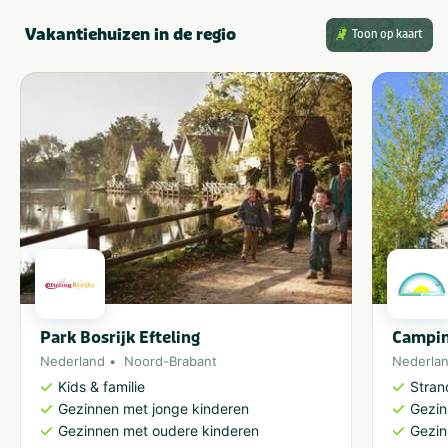
Vakantiehuizen in de regio
Toon op kaart
Park Bosrijk Efteling
Campin
Nederland
Noord-Brabant
Nederla
Kids & familie
Stran
Gezinnen met jonge kinderen
Gezin
Gezinnen met oudere kinderen
Gezin