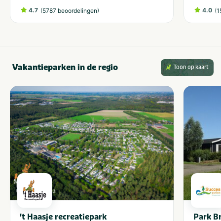
4.7
(
)
4.0
(
5787 beoordelingen
1
Vakantieparken in de regio
Toon op kaart
't Haasje recreatiepark
Park B