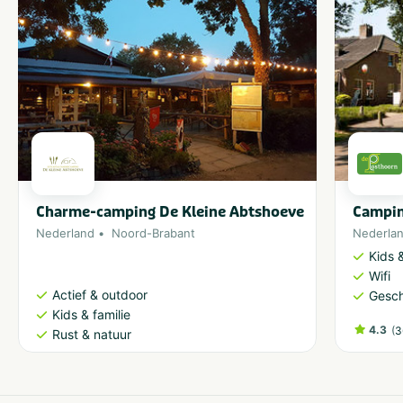
Charme-camping De Kleine Abtshoeve
Campin
Nederland
Noord-Brabant
Nederla
Kids &
Wifi
Actief & outdoor
Gesch
Kids & familie
4.3
(
3
Rust & natuur