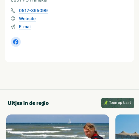
0517-395099
Website
E-mail
Uitjes in de regio
Toon op kaart