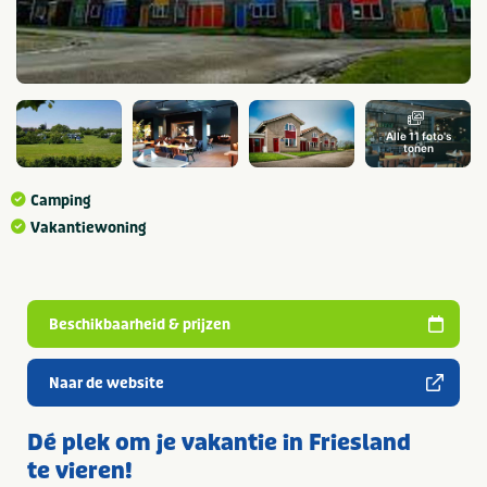
Alle 11 foto's
tonen
Camping
Vakantiewoning
Beschikbaarheid & prijzen
Naar de website
Dé plek om je vakantie in Friesland
te vieren!