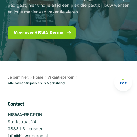
pad gaat, hier vind je altijd een plek die past bij jouw wensen
én jouw manier van vakantie vieren.
Meer over HISWA-Recron
Je bent hier:
Home
Vakantieparken
Alle vakantieparken in Nederland
TOP
Contact
HISWA-RECRON
Storkstraat 24
3833 LB Leusden
info@hiswarecron.nl