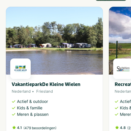
VakantieparkDe Kleine Wielen
Recrea
Nederland
Friesland
Nederla
Actief & outdoor
Actie
Kids & familie
Kids &
Meren & plassen
Meren
4.1
(
)
4.8
(
479 beoordelingen
2