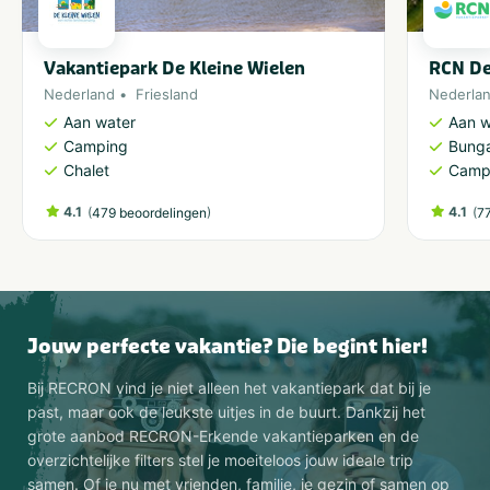
Vakantiepark De Kleine Wielen
RCN De
Nederland
Friesland
Nederla
Aan water
Aan w
Camping
Bung
Chalet
Camp
4.1
(
)
4.1
(
479 beoordelingen
7
Jouw perfecte vakantie? Die begint hier!
Bij RECRON vind je niet alleen het vakantiepark dat bij je
past, maar ook de leukste uitjes in de buurt. Dankzij het
grote aanbod RECRON-Erkende vakantieparken en de
overzichtelijke filters stel je moeiteloos jouw ideale trip
samen. Of je nu met vrienden, familie, je gezin of samen op