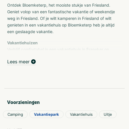
Ontdek Bloemketerp, het mooiste stukje van Friesland.
Geniet volop van een fantastische vakantie of weekendje
weg in Friesland. Of je wilt kamperen in Friesland of wilt
genieten in een vakantiehuis op Bloemketerp heb je altijd
een geslaagde vakantie.
Vakantiehuizen
Verblijf comfortabel in een vakantiehuis in Franeker op
recreatiepark Bloemketerp, aan de rand van het
Lees meer
historische centrum van de Elfstedenstad. Vanwege de
centrale ligging is Vakantiepark Bloemketerp uitermate
geschikt om Friesland te ontdekken. Met 21
vakantiehuizen vanaf 2 tot max. 10 personen en 100
kampeerplaatsen zijn wij het grootste vakantiepark van
Noordwest Friesland.
Voorzieningen
Kamperen
De keuze is groot, wanneer het aankomt op campings in
Camping
Vakantiepark
Vakantiehuis
Uitje
Friesland. Recreatiepark Bloemketerp biedt u een
heerlijke camping, in een fijne omgeving en centraal