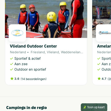
Vlieland Outdoor Center
Amelan
Nederland
Friesland
,
Vlieland
,
Waddeneiland
,
Noordzee
Nederla
Sportief & actief
Sporti
Aan zee
Aan 
Outdoor en sportief
Outdo
3.6
(
)
4.7
(
14 beoordelingen
2
Campings in de regio
Toon op kaart