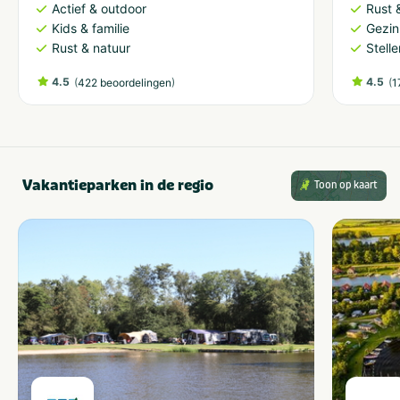
Actief & outdoor
Rust 
Kids & familie
Gezin
Rust & natuur
Stell
4.5
(
)
4.5
(
422 beoordelingen
1
Vakantieparken in de regio
Toon op kaart