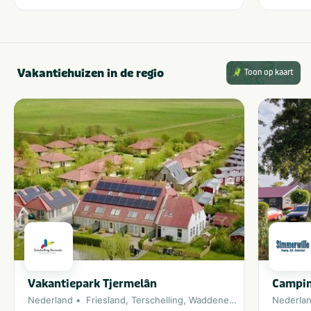
Vakantiehuizen in de regio
Toon op kaart
Vakantiepark Tjermelân
Campin
Nederland
Friesland
,
Terschelling
,
Waddeneiland
Nederla