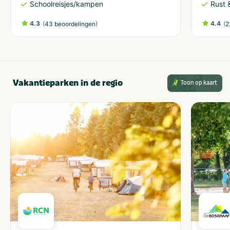
Schoolreisjes/kampen
Rust 
4.3
(
)
4.4
(
43 beoordelingen
2
Vakantieparken in de regio
Toon op kaart