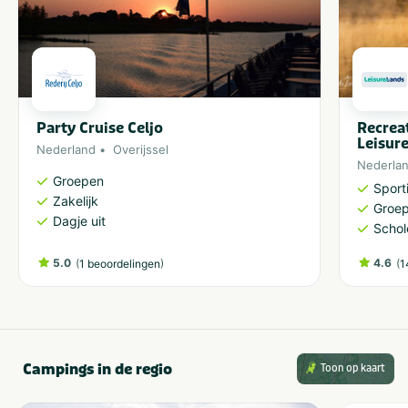
Party Cruise Celjo
Recrea
Leisur
Nederland
Overijssel
Nederla
Groepen
Sporti
Zakelijk
Groe
Dagje uit
Schol
5.0
(
)
4.6
(
1 beoordelingen
1
Campings in de regio
Toon op kaart