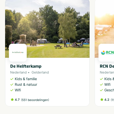
De Helfterkamp
RCN De
Nederland
Gelderland
Nederla
Kids & familie
Kids &
Rust & natuur
Wifi
Wifi
Gesch
4.7
(
)
4.2
(
551 beoordelingen
1