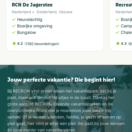
RCN De Jagerstee
Recrea
Nederland
Gelderland
,
Veluwe
Nederla
Heuvelachtig
Bosri
Bosrijke omgeving
Camp
Bungalow
Chale
4.2
(
)
4.3
(
1582 beoordelingen
8
Jouw perfecte vakantie? Die begint hier!
Bij RECRON vind je niet alleen het vakantiepark dat bij je
past, maar ook de leukste uitjes in de buurt. Dankzij het
grote aanbod RECRON-Erkende vakantieparken en de
overzichtelijke filters stel je moeiteloos jouw ideale trip
samen. Of je nu met vrienden, familie, je gezin of samen op
pad gaat, hier vind je altijd een plek die past bij jouw wensen
én jouw manier van vakantie vieren.