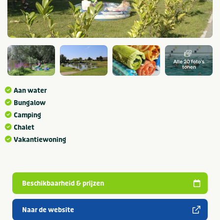
Alle 20 foto's
tonen
Aan water
Bungalow
Camping
Chalet
Vakantiewoning
Beschikbaarheid & prijzen
Naar de website