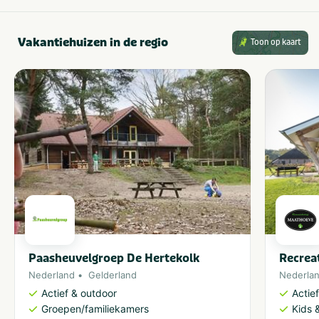
Vakantiehuizen in de regio
Toon op kaart
Paasheuvelgroep De Hertekolk
Recrea
Nederland
Gelderland
Nederla
Actief & outdoor
Actie
Groepen/familiekamers
Kids &