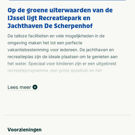
Op de groene uiterwaarden van de
IJssel ligt Recreatiepark en
Jachthaven De Scherpenhof
De talloze faciliteiten en vele mogelijkheden in de
omgeving maken het tot een perfecte
vakantiebestemming voor iedereen. De jachthaven en
recreatieplas zijn de ideale plaatsen om te genieten aan
het water. Speciaal voor kinderen zijn er een uitgebreid
recreatieprogramma, een grote speeltuin en het
overdekte speelparadijs Play City. Recreatiepark en
Jachthaven De Scherpenhof zorgt ervoor dat het hele
Lees meer
gezin kan genieten van een geslaagde vakantie in
Gelderland.
Vakantiehuizen bij De Scherpenhof
Vakantiepark de Scherpenhof is gelegen in Terwolde en
biedt zeer comfortabele stacaravans, bungalows en
Voorzieningen
chalets. Vanuit de vakantiehuizen kunt u de prachtige