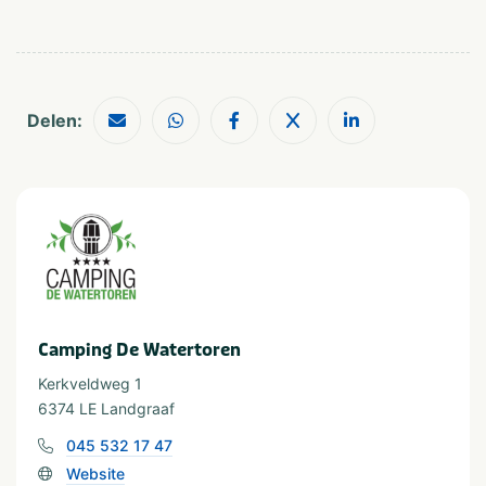
Restaurants
Musea en kastelen
Geschikt voor
Geschikt voor alle
Delen:
leeftijden
Camping De Watertoren
Kerkveldweg 1
6374 LE Landgraaf
045 532 17 47
Website