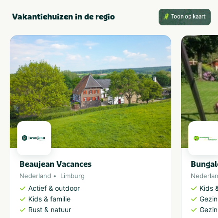
Vakantiehuizen in de regio
Toon op kaart
Beaujean Vacances
Bungal
Nederland
Limburg
Nederla
Actief & outdoor
Kids &
Kids & familie
Gezin
Rust & natuur
Gezin