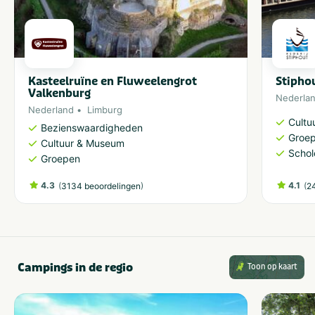
Kasteelruïne en Fluweelengrot
Stipho
Valkenburg
Nederla
Nederland
Limburg
Cultu
Bezienswaardigheden
Groe
Cultuur & Museum
Schol
Groepen
4.3
(
)
4.1
(
3134 beoordelingen
2
Campings in de regio
Toon op kaart