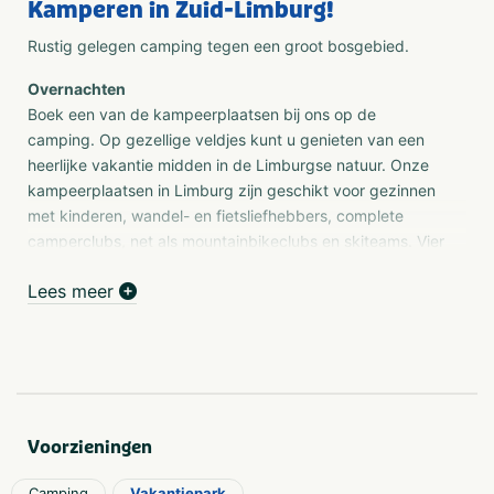
Kamperen in Zuid-Limburg!
Rustig gelegen camping tegen een groot bosgebied.
Overnachten
Boek een van de kampeerplaatsen bij ons op de
camping. Op gezellige veldjes kunt u genieten van een
heerlijke vakantie midden in de Limburgse natuur. Onze
kampeerplaatsen in Limburg zijn geschikt voor gezinnen
met kinderen, wandel- en fietsliefhebbers, complete
camperclubs, net als mountainbikeclubs en skiteams. Vier
een familieweekend in Limburg of verblijf op onze
Lees meer
camping tijdens Pinkpop.
Zwembad
Onze camping heeft liefst twee verwarmde zwembaden
waar u als campinggast gratis gebruik van kunt maken.
De zwembaden zijn geopend vanaf half mei / Hemelvaart
tot en met 1 september. De zwembaden zijn centraal op
Voorzieningen
de camping en zijn gelegen aan het zonterras van ons
restaurant. U kunt dus onder het genot van een lekker
Camping
Vakantiepark