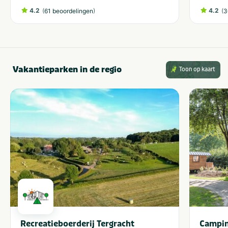
4.2
(
)
4.2
(
61 beoordelingen
3
Vakantieparken in de regio
Toon op kaart
Recreatieboerderij Tergracht
Campin