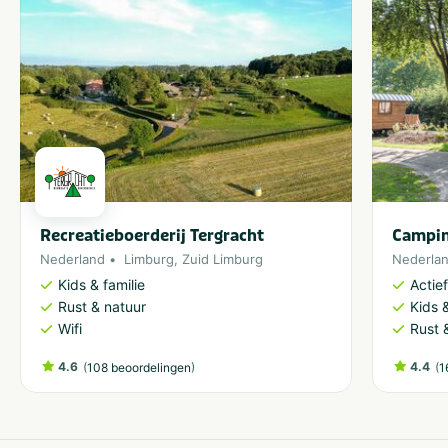
Recreatieboerderij Tergracht
Campin
Nederland
Limburg
,
Zuid Limburg
Nederla
Kids & familie
Actie
Rust & natuur
Kids &
Wifi
Rust 
4.6
(
)
4.4
(
108 beoordelingen
1