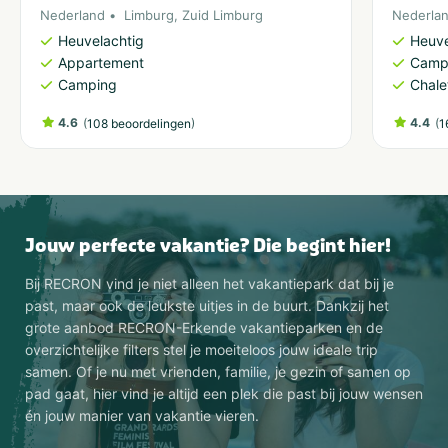
Nederland
Limburg
,
Zuid Limburg
Nederla
Heuvelachtig
Heuve
Appartement
Camp
Camping
Chale
4.6
(
)
4.4
(
108 beoordelingen
1
Jouw perfecte vakantie? Die begint hier!
Bij RECRON vind je niet alleen het vakantiepark dat bij je
past, maar ook de leukste uitjes in de buurt. Dankzij het
grote aanbod RECRON-Erkende vakantieparken en de
overzichtelijke filters stel je moeiteloos jouw ideale trip
samen. Of je nu met vrienden, familie, je gezin of samen op
pad gaat, hier vind je altijd een plek die past bij jouw wensen
én jouw manier van vakantie vieren.