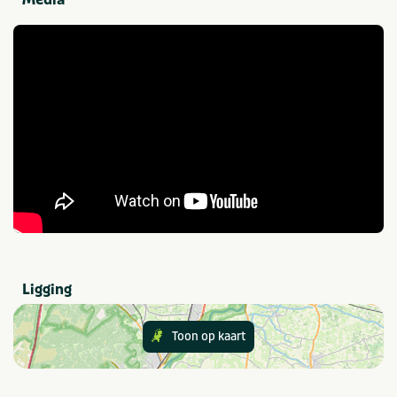
Parkactiviteiten
Buitenzwembad
Trampoline(s) of
springkussen(s)
Jeu-de-boules-baan
Voetbalveld
Sportvelden
Speciaal voor kinderen
Animatieprogramma
Kinderbad
Buitenspeeltuin
Provincie(s) en streek
Limburg
Zuid Limburg
Ligging
Toon op kaart
In de buurt
Fietsroutes
Shoppen
Golfbaan
Wandelroutes