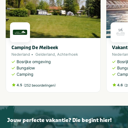
Camping De Meibeek
Vakant
Nederland
Gelderland
,
Achterhoek
Nederla
Bosrijke omgeving
Bosri
Bungalow
Bung
Camping
Camp
4.5
(
)
4.6
(
252 beoordelingen
2
Jouw perfecte vakantie? Die begint hier!