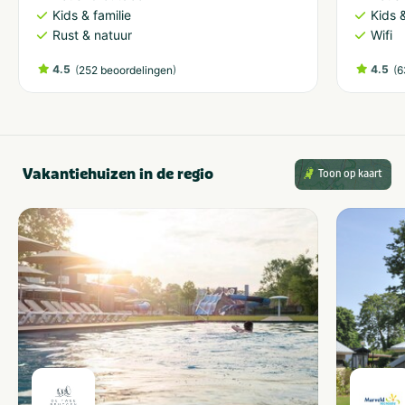
Kids & familie
Kids &
Rust & natuur
Wifi
4.5
(
)
4.5
(
252 beoordelingen
6
Vakantiehuizen in de regio
Toon op kaart