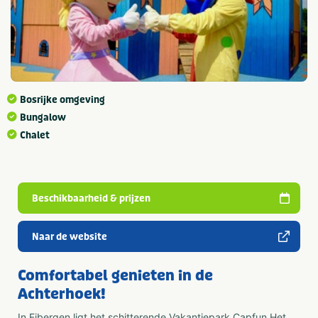
Bosrijke omgeving
Bungalow
Chalet
Beschikbaarheid & prijzen
Naar de website
Comfortabel genieten in de
Achterhoek!
In Eibergen ligt het schitterende Vakantiepark Capfun Het