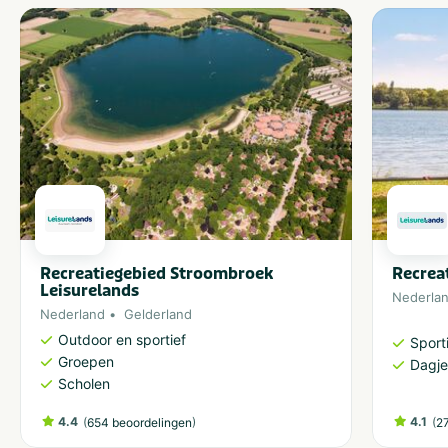
Recreatiegebied Stroombroek
Recrea
Leisurelands
Nederla
Nederland
Gelderland
Outdoor en sportief
Sporti
Groepen
Dagje
Scholen
4.4
(
)
4.1
(
654 beoordelingen
2