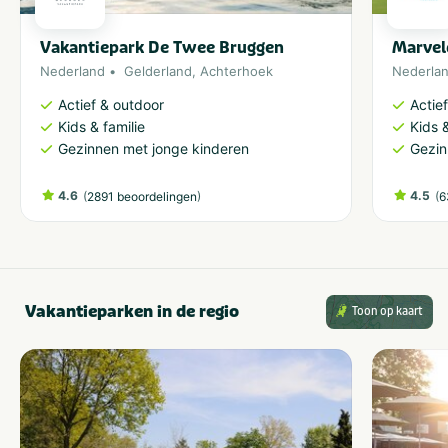
Vakantiepark De Twee Bruggen
Marvel
Nederland
Gelderland
,
Achterhoek
Nederla
Actief & outdoor
Actie
Kids & familie
Kids &
Gezinnen met jonge kinderen
Gezin
4.6
(
)
4.5
(
2891 beoordelingen
6
Vakantieparken in de regio
Toon op kaart