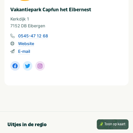
Vakantiepark Capfun het Eibernest
Geschikt voor
Kerkdijk 1
Geschikt voor kinderen
Honden niet toegestaan
7152 DB Eibergen
Geschikt voor alle
Geschikt voor jongeren
0545-47 12 68
leeftijden
Stellen
Huisdiervriendelijk
Website
E-mail
Uitjes in de regio
Toon op kaart