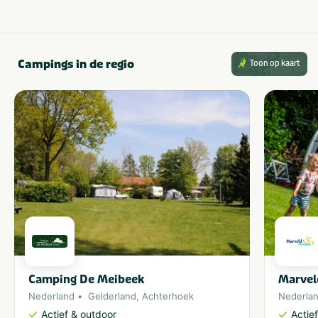
Campings in de regio
Toon op kaart
Camping De Meibeek
Marvel
Nederland
Gelderland
,
Achterhoek
Nederla
Actief & outdoor
Actie