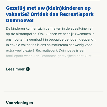
Gezellig met uw (klein)kinderen op
vakantie? Ontdek dan Recreatiepark
Duinhoeve!
De kinderen kunnen zich vermaken in de speeltuinen en
op de airtrampoline. Ook kunnen ze heerlijk zwemmen in
ons ( buiten) zwembad ( in bepaalde perioden geopend).
In enkele vakanties is ons animatieteam aanwezig voor
extra veel plezier! Recreatiepark Duinhoeve is een
familiepark waar u de Brabantse gastvrijheid echt kunt
ervaren! Kijk op onze site www.duinhoeve.nl voor
uitgebreide informatie.
Lees meer
Camping Duinhoeve
Echte Brabantse gezelligheid ervaart u op onze camping
Duinhoeve! Kamperen in Brabant is een feestje en
geschikt voor de hele familie. Jong of oud, met of zonder
huisdieren. Bovendien kunt u kiezen voor wat extra luxe
Voorzieningen
en verblijven in een van onze glamping accommodaties.