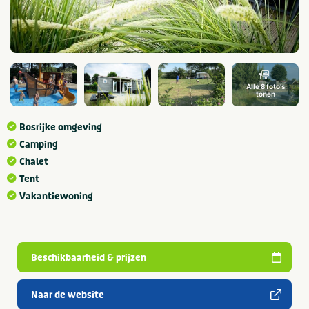
Alle 8 foto's
tonen
Bosrijke omgeving
Camping
Chalet
Tent
Vakantiewoning
Beschikbaarheid & prijzen
Naar de website