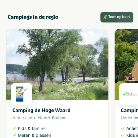
Campings in de regio
Toon op kaart
Camping de Hoge Waard
Campin
Nederland
Noord-Brabant
Nederla
Kids & familie
Actie
Meren & plassen
Kids &