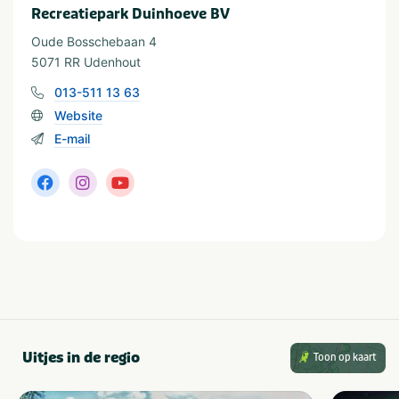
Noord-Brabant
Recreatiepark Duinhoeve BV
Oude Bosschebaan 4
Geschikt voor
5071 RR Udenhout
Geschikt voor kinderen
Rolstoeltoegang
013-511 13 63
Geschikt voor alle
Huisdiervriendelijk
Website
leeftijden
E-mail
Uitjes in de regio
Toon op kaart