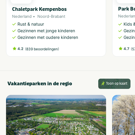
Park Bo
Chaletpark Kempenbos
Nederla
Nederland
Noord-Brabant
Kids &
Rust & natuur
Gezin
Gezinnen met jonge kinderen
Gezin
Gezinnen met oudere kinderen
4.2
(
)
4.7
(
839 beoordelingen
5
Vakantieparken in de regio
Toon op kaart