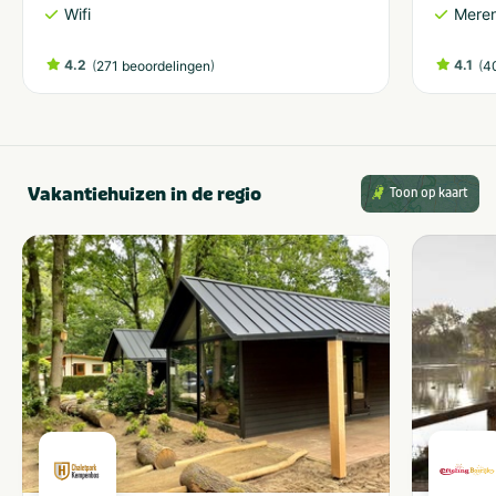
Wifi
Meren
4.2
(
)
4.1
(
271 beoordelingen
4
Vakantiehuizen in de regio
Toon op kaart