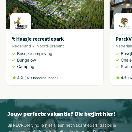
't Haasje recreatiepark
ParckV
Nederland
Noord-Brabant
Nederla
Bosrijke omgeving
Bosri
Bungalow
Chale
Camping
Staca
4.2
(
)
4.6
(
973 beoordelingen
7
Jouw perfecte vakantie? Die begint hier!
Bij RECRON vind je niet alleen het vakantiepark dat bij je
past, maar ook de leukste uitjes in de buurt. Dankzij het