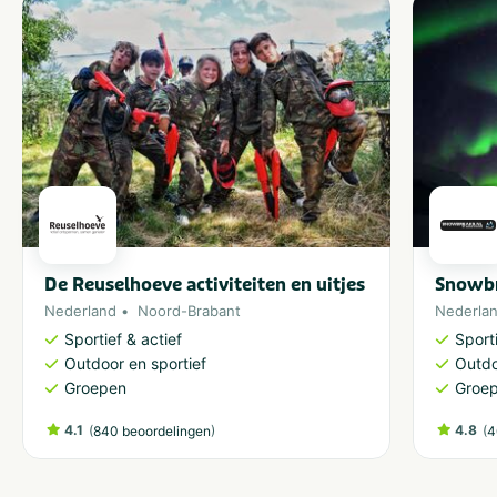
De Reuselhoeve activiteiten en uitjes
Snowbr
Nederland
Noord-Brabant
Nederla
Sportief & actief
Sporti
Outdoor en sportief
Outdo
Groepen
Groe
4.1
(
)
4.8
(
840 beoordelingen
4