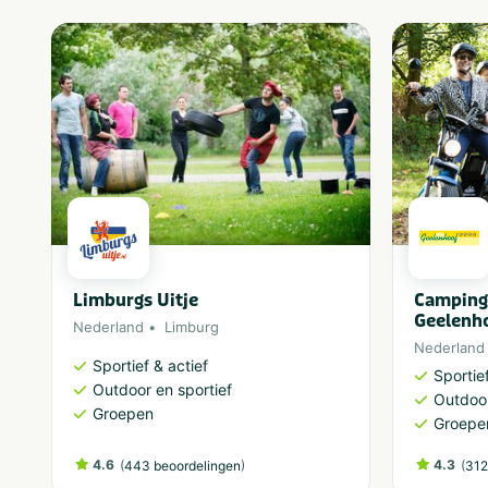
Limburgs Uitje
Camping 
Geelenh
Nederland
Limburg
Nederland
Sportief & actief
Sportief
Outdoor en sportief
Outdoor
Groepen
Groepe
4.6
(
)
4.3
(
443 beoordelingen
312