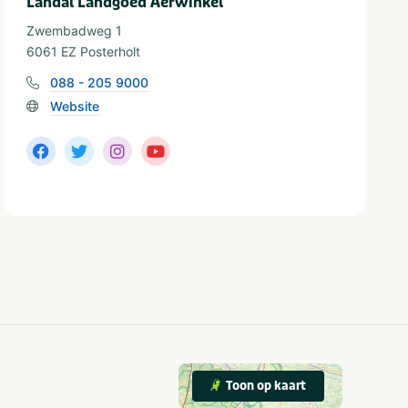
Landal Landgoed Aerwinkel
Zwembadweg 1
6061 EZ Posterholt
088 - 205 9000
Website
Toon op kaart