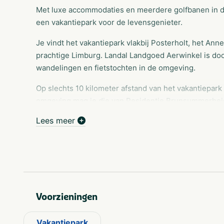
Met luxe accommodaties en meerdere golfbanen in de
een vakantiepark voor de levensgenieter.
Je vindt het vakantiepark vlakbij Posterholt, het An
prachtige Limburg. Landal Landgoed Aerwinkel is door
wandelingen en fietstochten in de omgeving.
Op slechts 10 kilometer afstand van het vakantiepark
omgeving mag je die van Residentie Brunsummerheide
terras van je accommodatie kunt je heerlijk bijkomen
Lees meer
overdekt zwembad.
Moonlight bowlen, tafeltennissen, poolen of vissen i
van alles te doen. Aan u de keus: wordt het actief of
Bowlen, een wandeltocht of een meet & greet met Boll
verkennen met de ontdekbox. Doe samen leuke opdra
Voorzieningen
bomen en planten die op en rond het park leven.
Vakantiepark