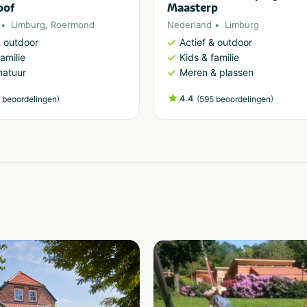
oof
Maasterp
Limburg
,
Roermond
Nederland
Limburg
& outdoor
Actief & outdoor
amilie
Kids & familie
natuur
Meren & plassen
)
4.4
(
)
 beoordelingen
595 beoordelingen