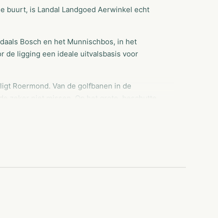
 buurt, is Landal Landgoed Aerwinkel echt
nedaals Bosch en het Munnischbos, in het
 de ligging een ideale uitvalsbasis voor
 ligt Roermond. Van de golfbanen in de
 zeker niet missen. Op het grote, beschutte
. Voor de kinderen is er een speeltuin en een
n de visvijver. Op Landal Landgoed Aerwinkel is
 ontspannen?
o... Daarnaast kunt u dagelijks de natuur gaan
chten en kom alles te weten over de dieren,