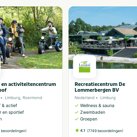
en activiteitencentrum
Recreatiecentrum De
oof
Lommerbergen BV
Limburg
,
Roermond
Nederland
Limburg
 & actief
Wellness & sauna
 en sportief
Zwembaden
n
Groepen
)
4.1
(
)
 beoordelingen
7749 beoordelingen