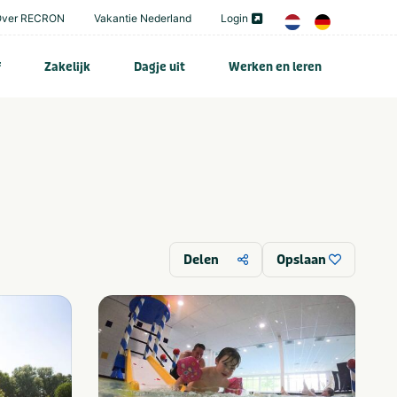
Over RECRON
Vakantie Nederland
Login
f
Zakelijk
Dagje uit
Werken en leren
Delen
Opslaan