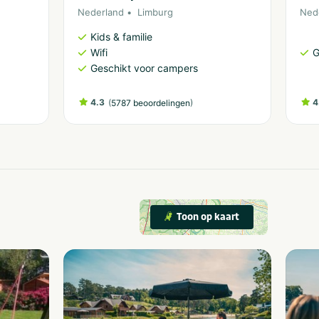
Nederland
Limburg
Ned
Kids & familie
Wifi
G
Geschikt voor campers
4.3
(
)
4
5787 beoordelingen
Toon op kaart