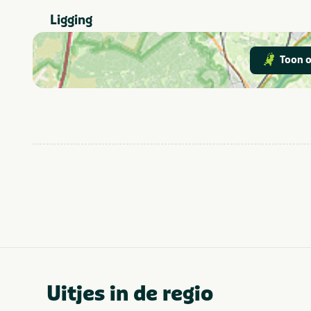
kinderen
Ligging
Attractiepark
In de buurt
Dierentuin
Toon o
Limburg
Provincie(s) en streek
Uitjes in de regio