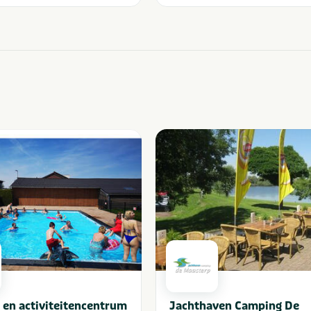
en activiteitencentrum
Jachthaven Camping De