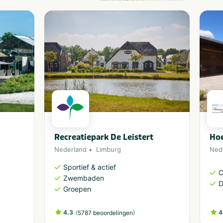
Recreatiepark De Leistert
Hoe
Nederland
Limburg
Ned
Sportief & actief
C
Zwembaden
D
Groepen
4.3
(
)
4
5787 beoordelingen