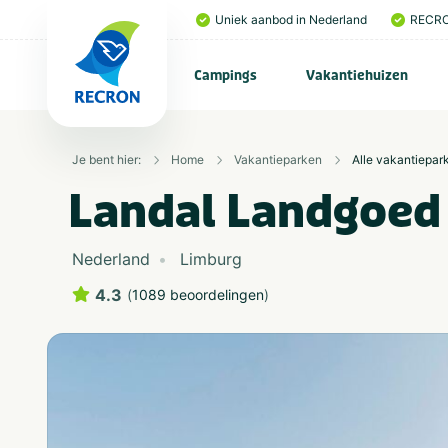
Uniek aanbod in Nederland
RECRO
Campings
Vakantiehuizen
Je bent hier:
Home
Vakantieparken
Alle vakantiepar
Landal Landgoed
Nederland
Limburg
4.3
(
1089 beoordelingen
)