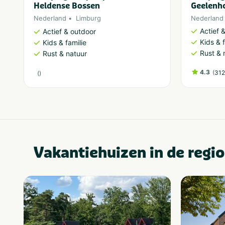
Heldense Bossen
Geelenh
Nederland
Limburg
Nederland
Actief 
Actief & outdoor
Kids & f
Kids & familie
Rust & 
Rust & natuur
4.3
(
312
(
)
Vakantiehuizen in de regio