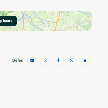
leeftijden
Fietsroutes
Wandelroutes
Restaurants
Musea en kastelen
p kaart
Delen: