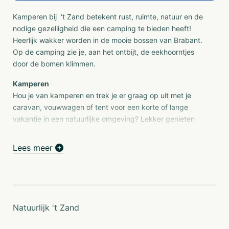
Kamperen bij ‘t Zand betekent rust, ruimte, natuur en de
nodige gezelligheid die een camping te bieden heeft!
Heerlijk wakker worden in de mooie bossen van Brabant.
Op de camping zie je, aan het ontbijt, de eekhoorntjes
door de bomen klimmen.
Kamperen
Hou je van kamperen en trek je er graag op uit met je
caravan, vouwwagen of tent voor een korte of lange
vakantie in een natuurlijke omgeving? Lekker genieten
van de natuur en de mooie omgeving. Heerlijk
kokkerellen en eten in de buitenlucht. Met z’n tweetjes,
Lees meer
het hele gezin of met de hele familie kamperen? Kom dan
eens kamperen bij familiecamping Recreatiepark ‘t Zand
in de mooie bossen van Brabant. Naast de
comfortplaatsen hebben we nu ook comfortplus XL
plaatsen met privésanitair in het gedeelte 'Dennenweyde'.
Natuurlijk 't Zand
Heerlijk kamperen maar met de luxe van je eigen sanitaire
voorzieningen.