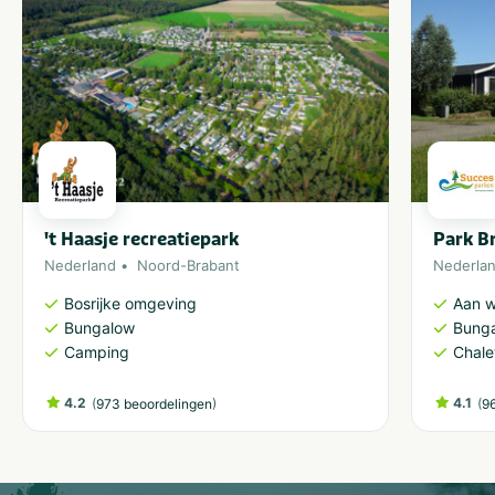
't Haasje recreatiepark
Park B
Nederland
Noord-Brabant
Nederla
Bosrijke omgeving
Aan w
Bungalow
Bung
Camping
Chale
4.2
(
)
4.1
(
973 beoordelingen
9