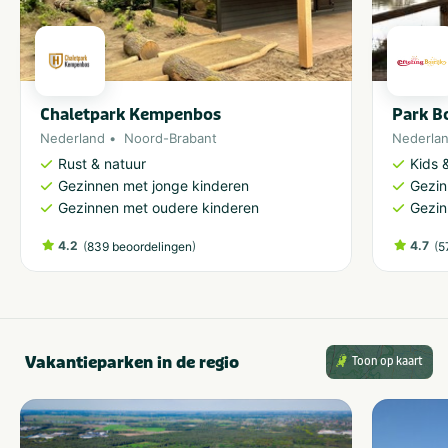
Park Bo
Chaletpark Kempenbos
Nederla
Nederland
Noord-Brabant
Kids &
Rust & natuur
Gezin
Gezinnen met jonge kinderen
Gezin
Gezinnen met oudere kinderen
4.2
(
)
4.7
(
839 beoordelingen
5
Vakantieparken in de regio
Toon op kaart