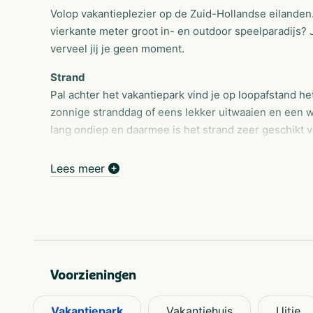
Volop vakantieplezier op de Zuid-Hollandse eilanden
vierkante meter groot in- en outdoor speelparadijs?
verveel jij je geen moment.
Strand
Pal achter het vakantiepark vind je op loopafstand he
zonnige stranddag of eens lekker uitwaaien en een 
lang ondiep en daarmee is het strand zeer geschikt v
Ontdek indoor speelparadijs Adventuredome
Lees meer
Een bezoek aan Adventuredome staat garant voor heel
avonturen en het weer is nooit een spelbreker. Adve
(kinder)feestjes, familiefeestjes, groepsuitjes, team
sfeervolle ruimte met horeca op maat, de nodige tec
zaal is geschikt voor 8 tot en met 200 personen.
Voorzieningen
Omgeving
In de directe omgeving van Resort Poort van Zeeland i
omgeving kun je naast het maken van prachtige wande
Vakantiepark
Vakantiehuis
Uitje