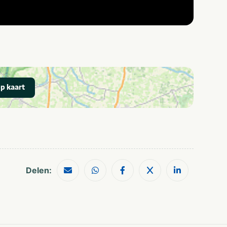
p kaart
Delen: