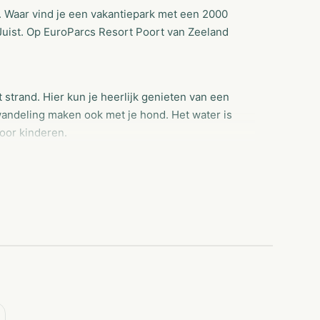
. Waar vind je een vakantiepark met een 2000
 Juist. Op EuroParcs Resort Poort van Zeeland
t strand. Hier kun je heerlijk genieten van een
wandeling maken ook met je hond. Het water is
oor kinderen.
 veel speelplezier. Voor kleine en hele grote
nturedome is de perfecte locatie voor
buildingen schoolreisjes. Wij bieden een
hnische ondersteuning en vooral family fun! De
s voor ieder wat wils. In de bos- en waterrijke
l- en fietstochten ook naar het strand van