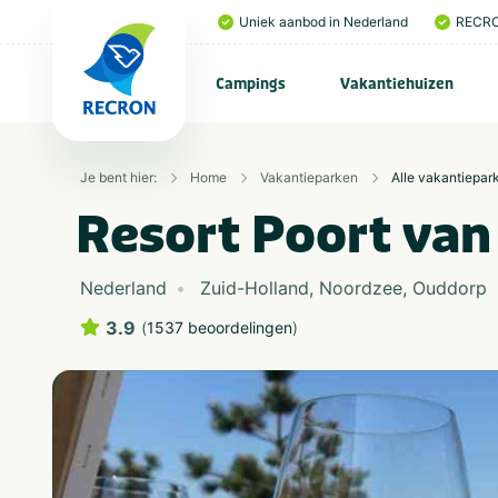
Uniek aanbod in Nederland
RECRO
Campings
Vakantiehuizen
Je bent hier:
Home
Vakantieparken
Alle vakantiepar
Resort Poort van
Nederland
Zuid-Holland
,
Noordzee
,
Ouddorp
3.9
(
1537 beoordelingen
)