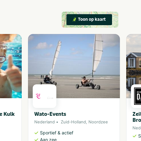
Toon op kaart
e Kulk
Wato-Events
Zei
Br
Nederland
Zuid-Holland
,
Noordzee
Ned
Sportief & actief
S
Aan zee