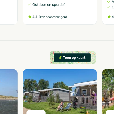
A
Outdoor en sportief
O
4.8
(
)
4
122 beoordelingen
Toon op kaart