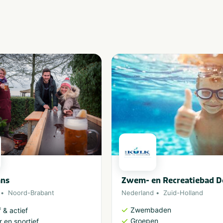
ns
Zwem- en Recreatiebad D
Noord-Brabant
Nederland
Zuid-Holland
Zwembaden
 & actief
Groepen
 en sportief