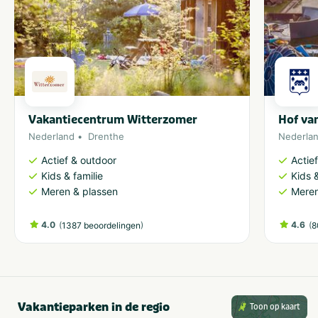
Vakantiecentrum Witterzomer
Hof va
Nederland
Drenthe
Nederla
Actief & outdoor
Actie
Kids & familie
Kids &
Meren & plassen
Meren
4.0
(
)
4.6
(
1387 beoordelingen
8
Vakantieparken in de regio
Toon op kaart