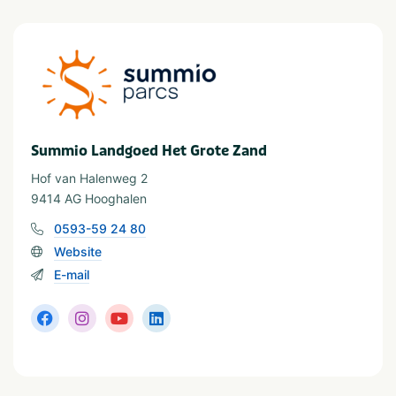
Ontspanning
Sauna
Zonnebank
Provincie(s) en streek
Drenthe
Summio Landgoed Het Grote Zand
In de buurt
Hof van Halenweg 2
Attractiepark
Shoppen
9414 AG Hooghalen
Dierentuin
Wandelroutes
0593-59 24 80
Fietsroutes
Musea en kastelen
Website
Restaurants
E-mail
Geschikt voor
Geschikt voor kinderen
Geschikt voor alle
leeftijden