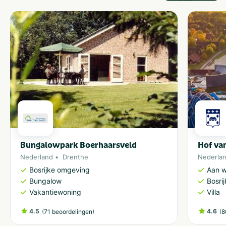
Bungalowpark Boerhaarsveld
Hof va
Nederland
Drenthe
Nederla
Bosrijke omgeving
Aan w
Bungalow
Bosri
Vakantiewoning
Villa
4.5
(
)
4.6
(
71 beoordelingen
8