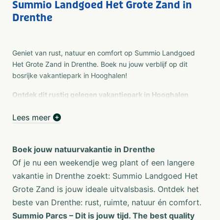
Summio Landgoed Het Grote Zand in
Drenthe
Geniet van rust, natuur en comfort op Summio Landgoed
Het Grote Zand in Drenthe. Boek nu jouw verblijf op dit
bosrijke vakantiepark in Hooghalen!
Ontdek dit rustig gelegen vakantiepark in Hooghalen
Midden in de uitgestrekte bossen van Drenthe ligt
Lees meer
Summio Landgoed Het Grote Zand. Dit vakantiepark in
Hooghalen is perfect voor rustzoekers, natuurliefhebbers
én gezinnen. Geniet van een comfortabel verblijf in een
Boek jouw natuurvakantie in Drenthe
vrijstaande vakantiewoning met volop privacy, midden in
Of je nu een weekendje weg plant of een langere
het groen.
vakantie in Drenthe zoekt: Summio Landgoed Het
Genieten in de natuur van Boswachterij Hooghalen
Grote Zand is jouw ideale uitvalsbasis. Ontdek het
Het vakantiepark ligt direct aan Boswachterij Hooghalen,
beste van Drenthe: rust, ruimte, natuur én comfort.
een prachtig natuurgebied met bossen, heidevelden en
Summio Parcs – Dit is jouw tijd. The best quality
zandverstuivingen. Wandel of fiets vanaf je voordeur de