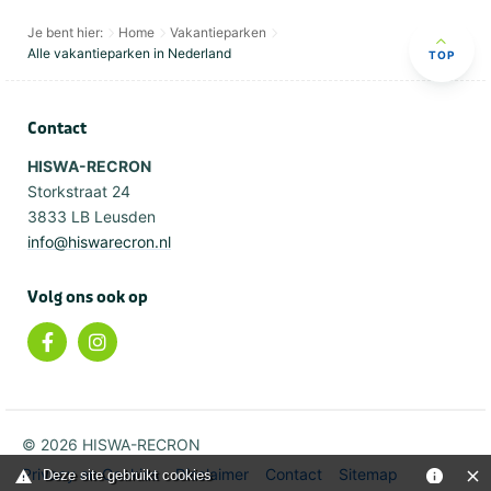
Je bent hier:
Home
Vakantieparken
Alle vakantieparken in Nederland
TOP
Contact
HISWA-RECRON
Storkstraat 24
3833 LB Leusden
info@hiswarecron.nl
Volg ons ook op
© 2026 HISWA-RECRON
Privacy en Cookies
Disclaimer
Contact
Sitemap
Deze site gebruikt cookies