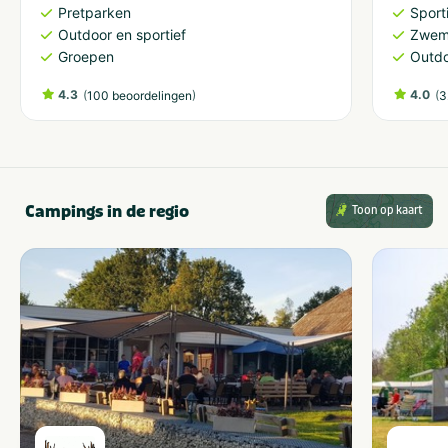
Pretparken
Sporti
Outdoor en sportief
Zwem
Groepen
Outdo
4.3
(
)
4.0
(
100 beoordelingen
3
Campings in de regio
Toon op kaart