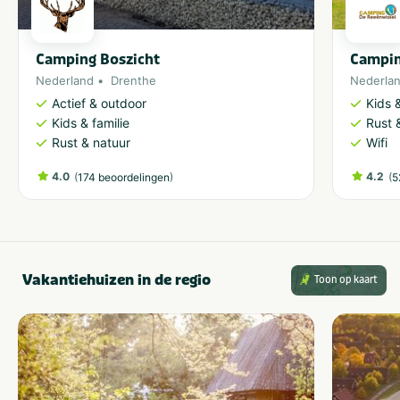
Camping Boszicht
Campin
Nederland
Drenthe
Nederla
Actief & outdoor
Kids &
Kids & familie
Rust 
Rust & natuur
Wifi
4.0
(
)
4.2
(
174 beoordelingen
5
Vakantiehuizen in de regio
Toon op kaart