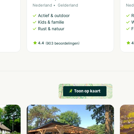
Nederland
Gelderland
Ned
Actief & outdoor
R
Kids & familie
W
Rust & natuur
F
4.4
(
)
4
903 beoordelingen
Toon op kaart