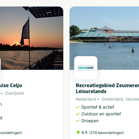
uise Celjo
Recreatiegebied Zeumere
Leisurelands
Overijssel
Nederland
Gelderland
,
Veluw
n
Sportief & actief
Outdoor en sportief
it
Groepen
)
4.5
(
)
eoordelingen
376 beoordelingen