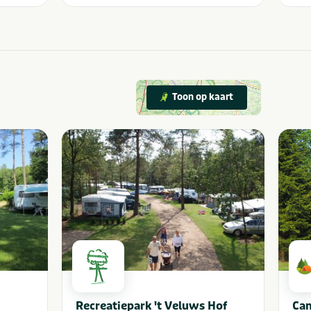
Toon op kaart
Recreatiepark 't Veluws Hof
Cam