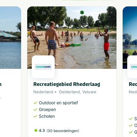
n
Recreatiegebied Rhederlaag
Rec
Nederland
Gelderland
,
Veluwe
Ned
e
Outdoor en sportief
Groepen
Scholen
S
O
4.3
(
)
30 beoordelingen
G