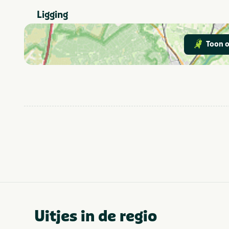
Dierentuin
Ligging
Fietsroutes
Geschikt voor
Geschikt voor
Toon o
kinderen
Uitjes in de regio