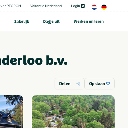
Over RECRON
Vakantie Nederland
Login
f
Zakelijk
Dagje uit
Werken en leren
derloo b.v.
Delen
Opslaan