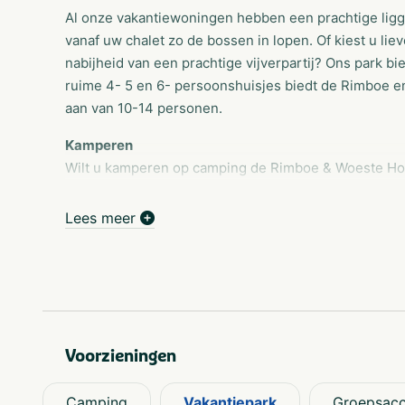
Al onze vakantiewoningen hebben een prachtige lig
vanaf uw chalet zo de bossen in lopen. Of kiest u lie
nabijheid van een prachtige vijverpartij? Ons park b
ruime 4- 5 en 6- persoonshuisjes biedt de Rimboe
aan van 10-14 personen.
Kamperen
Wilt u kamperen op camping de Rimboe & Woeste Hoog
uithangen in eigen land op de prachtige Veluwe? Ko
Woeste Hoogte aan de Krimweg in Hoenderloo. Op onz
Lees meer
genieten van de prachtige natuur. Onze camping ligt 
drukke hectische leven en reserveer een plekje op o
De Smaak van Hoenderloo
De Smaak van Hoenderloo ligt midden in de bossen 
prachtige ligging aan het eind van de Krimweg én op
Voorzieningen
restaurant een absolute aanrader voor een culinaire 
het terras met vrienden en familie te genieten van e
Camping
Vakantiepark
Groepsac