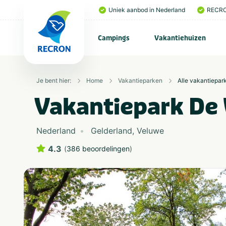
Uniek aanbod in Nederland
RECRO
Campings
Vakantiehuizen
Je bent hier:
Home
Vakantieparken
Alle vakantiepar
Vakantiepark De 
Nederland
Gelderland
,
Veluwe
4.3
(
386 beoordelingen
)