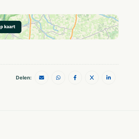
Restaurants
Wandelroutes
Shoppen
Musea en kastelen
Geschikt voor alle
p kaart
leeftijden
Delen: