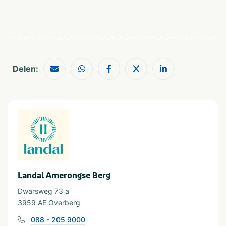
Binnenzwembad
Pierenbad
In de buurt
Zwembad voor kids
Attractiepark
Restaurants
Dierentuin
Shoppen
Fietsroutes
Wandelroutes
Golfbaan
Musea en kastelen
Delen:
Geschikt voor
Geschikt voor kinderen
Huisdiervriendelijk
Geschikt voor alle
Stellen
leeftijden
Landal Amerongse Berg
Dwarsweg 73 a
3959 AE Overberg
088 - 205 9000