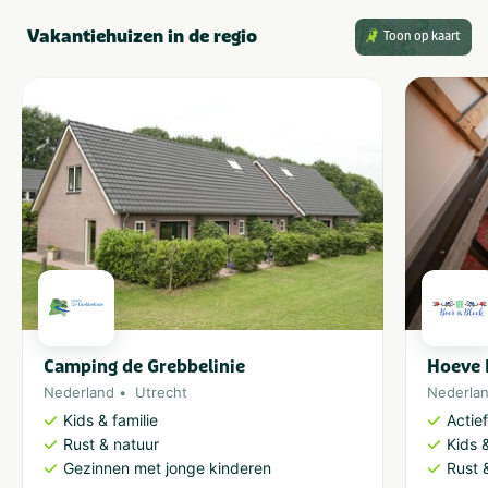
Vakantiehuizen in de regio
Toon op kaart
Camping de Grebbelinie
Hoeve 
Nederland
Utrecht
Nederla
Kids & familie
Actie
Rust & natuur
Kids &
Gezinnen met jonge kinderen
Rust 