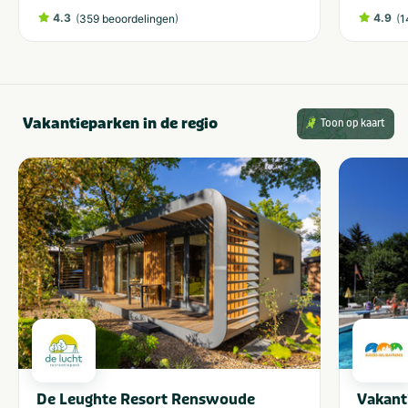
4.3
(
)
4.9
(
359 beoordelingen
1
Vakantieparken in de regio
Toon op kaart
De Leughte Resort Renswoude
Vakant