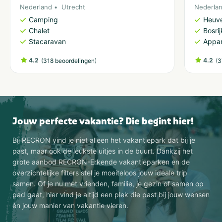
Nederland
Utrecht
Nederla
Camping
Heuve
Chalet
Bosri
Stacaravan
Appa
4.2
(
)
4.2
(
318 beoordelingen
3
Jouw perfecte vakantie? Die begint hier!
Bij RECRON vind je niet alleen het vakantiepark dat bij je
past, maar ook de leukste uitjes in de buurt. Dankzij het
grote aanbod RECRON-Erkende vakantieparken en de
overzichtelijke filters stel je moeiteloos jouw ideale trip
samen. Of je nu met vrienden, familie, je gezin of samen op
pad gaat, hier vind je altijd een plek die past bij jouw wensen
én jouw manier van vakantie vieren.