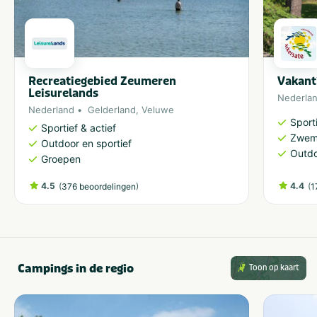
Recreatiegebied Zeumeren
Vakant
Leisurelands
Nederla
Nederland
Gelderland
,
Veluwe
Sporti
Sportief & actief
Zwem
Outdoor en sportief
Outdo
Groepen
4.5
(
)
4.4
(
376 beoordelingen
1
Campings in de regio
Toon op kaart