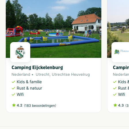
Camping Eijckelenburg
Campin
Nederland
Utrecht
,
Utrechtse Heuvelrug
Nederla
Kids & familie
Kids &
Rust & natuur
Rust 
Wifi
Wifi
4.2
(
)
4.3
(
183 beoordelingen
3