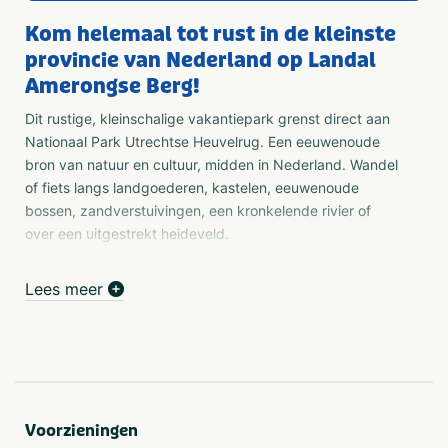
Kom helemaal tot rust in de kleinste
provincie van Nederland op Landal
Amerongse Berg!
Dit rustige, kleinschalige vakantiepark grenst direct aan
Nationaal Park Utrechtse Heuvelrug. Een eeuwenoude
bron van natuur en cultuur, midden in Nederland. Wandel
of fiets langs landgoederen, kastelen, eeuwenoude
bossen, zandverstuivingen, een kronkelende rivier of
over een uitgestrekt heideveld.
Luxe vakantiewoningen
Lees meer
Op Landal Amerongse Berg kunt u een luxe
vakantiewoning huren van 4 tot zelfs 12 personen met
privéterras. In sommige vakantiewoningen kunt u
beschikken over een suana/wellnesruimte en meerdere
badkamers. Als gast kunt u dobberen in het overdekte
zwembad en heerlijk relaxen in het Turks stoombad. Lees
Voorzieningen
onder het genot van een kop koffie of cappuccino een