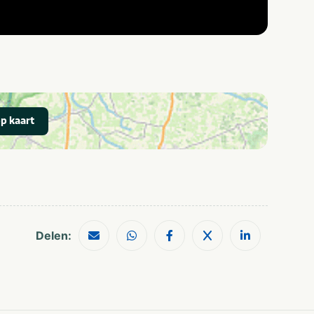
p kaart
Delen: