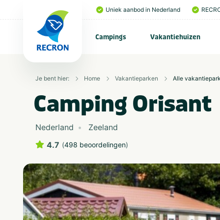
Uniek aanbod in Nederland
RECRO
Campings
Vakantiehuizen
Je bent hier:
Home
Vakantieparken
Alle vakantiepar
Camping Orisant
Nederland
Zeeland
4.7
(
498 beoordelingen
)