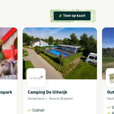
Toon op kaart
enpark
Camping De Uitwijk
Out
Nederland
Noord-Brabant
Ned
S
Culinair
A