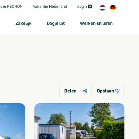
Over RECRON
Vakantie Nederland
Login
f
Zakelijk
Dagje uit
Werken en leren
Delen
Opslaan