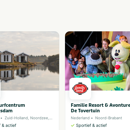
Surfcentrum
Familie Resort & Avontur
rsdam
De Tovertuin
Zuid-Holland
,
Noordzee
,
Ouddorp
Nederland
Noord-Brabant
 & actief
Sportief & actief