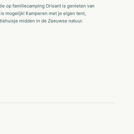
ie op familiecamping Orisant is genieten van
 is mogelijk! Kamperen met je eigen tent,
antiehuisje midden in de Zeeuwse natuur.
ITEN GEBRUIK)
ken in hoogseizoen)