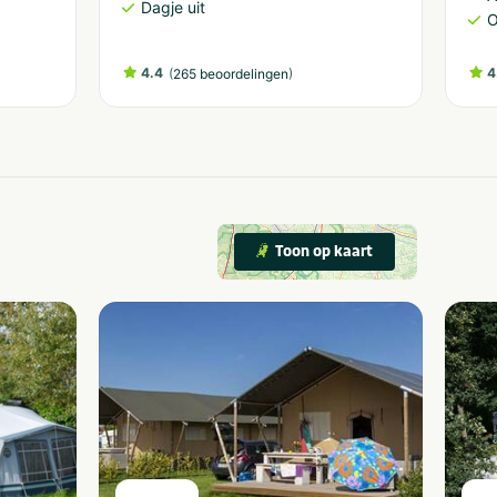
Dagje uit
O
4.4
(
)
4
265 beoordelingen
Toon op kaart