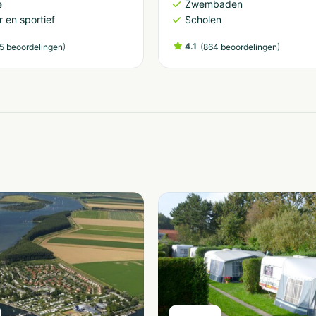
e
Zwembaden
 en sportief
Scholen
)
4.1
(
)
5 beoordelingen
864 beoordelingen