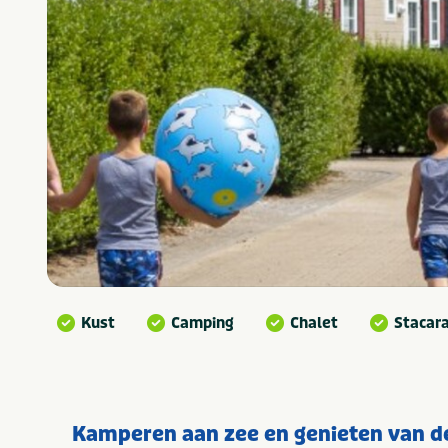
Kust
Camping
Chalet
Stacar
Kamperen aan zee en genieten van d