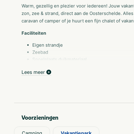
Warm, gezellig en plezier voor iedereen! Jouw vakant
zon, zee & strand, direct aan de Oosterschelde. Alles
caravan of camper of je huurt een fijn chalet of vak
Faciliteiten
Eigen strandje
Zeebad
Spoelplaats duikmateriaal
Vis schoonmaakplaats
Lees meer
Perslucht vulstation (duiklucht) (TIJDELIJK BU
Verkooppunt gasflessen
Speeltuin
Gastheer Nationaal Park Oosterschelde
Sport en spel
Voorzieningen
Recreatieteam (Hemelvaart, Pinksteren en 6 we
Voetbalveld
Camping
Vakantiepark
Tafeltennis