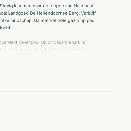
 Stevig klimmen naar de toppen van Nationaal
andal Landgoed De Hellendoornse Berg. Verblijf
tse landschap. Ga met het hele gezin op pad
tocht.
 overdekt zwembad. Op dit vakantiepark is
. Sla bijvoorbeeld met het hele gezin een
Probeer dan eens handboogschieten!