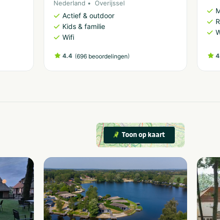
Nederland
Overijssel
M
Actief & outdoor
R
Kids & familie
W
Wifi
4.4
(
)
4
696 beoordelingen
Toon op kaart