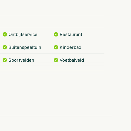
Ontbijtservice
Restaurant
Buitenspeeltuin
Kinderbad
Sportvelden
Voetbalveld
Internet
Met zwembad
Parkwinkel
Vakantiewoning
Geschikt voor alle
Geschikt voor
leeftijden
jongeren
Rolstoeltoegang
Stellen