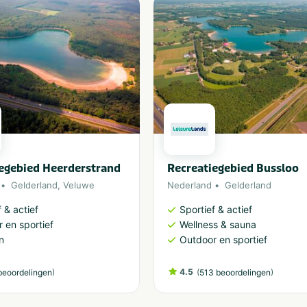
egebied Heerderstrand
Recreatiegebied Bussloo
Gelderland
,
Veluwe
Nederland
Gelderland
 & actief
Sportief & actief
 en sportief
Wellness & sauna
n
Outdoor en sportief
)
4.5
(
)
beoordelingen
513 beoordelingen