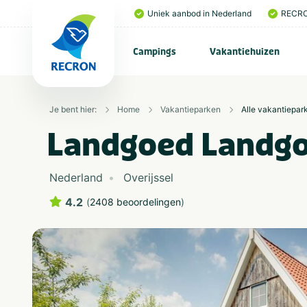
Uniek aanbod in Nederland
RECRO
Campings
Vakantiehuizen
Je bent hier:
Home
Vakantieparken
Alle vakantiepar
Landgoed Landgo
Nederland
Overijssel
4.2
(
2408 beoordelingen
)