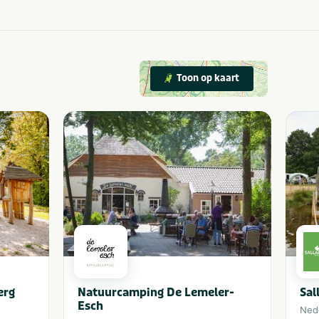
Toon op kaart
erg
Natuurcamping De Lemeler-
Sal
Esch
Ned