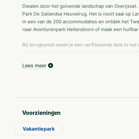
Dwalen door het golvende landschap van Overijssel.
Park De Sallandse Heuvelrug. Het is nooit saai op L
in een van de 200 accommodaties en ontdek het Twen
naar Avonturenpark Hellendoorn of maak een huifkar
Bij terugkomst neem je een verfrissende duik in het
zoveel te doen dat je aan een week niet genoeg heeft
balletje op de minigolfbaan. Hou je van spanning? 
Lees meer
Voorzieningen
Vakantiepark