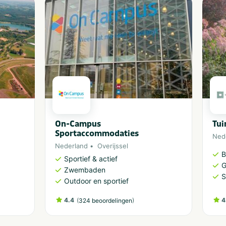
On-Campus
Tui
Sportaccommodaties
Ned
Nederland
Overijssel
B
Sportief & actief
G
Zwembaden
S
Outdoor en sportief
4.4
(
)
4
324 beoordelingen