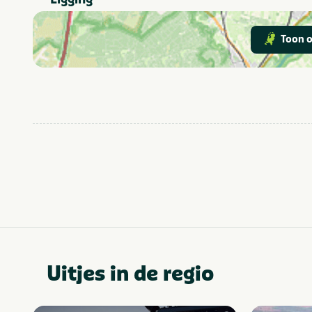
Attractiepark
In de buurt
Dierentuin
Toon o
Fietsroutes
Overijssel
Provincie(s) en streek
Uitjes in de regio