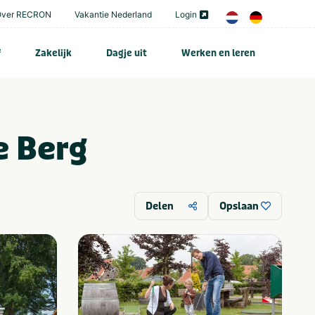
Over RECRON
Vakantie Nederland
Login
f
Zakelijk
Dagje uit
Werken en leren
e Berg
Delen
Opslaan