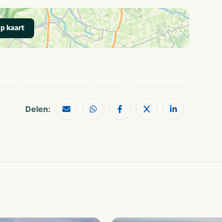
Restaurants
Wandelroutes
Shoppen
Musea en kastelen
p kaart
Treinstation
Delen: