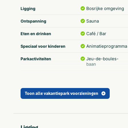
Bosrijke omgeving
Ligging
Sauna
Ontspanning
Café / Bar
Eten en drinken
Animatieprogramma
Speciaal voor kinderen
Jeu-de-boules-
Parkactiviteiten
baan
Binnenzwembad
Parkfaciliteiten
Fietsverhuur
Toon alle vakantiepark voorzieningen
Bungalow
Verblijfstype
Geschikt voor
Geschikt voor
kinderen
Ligging