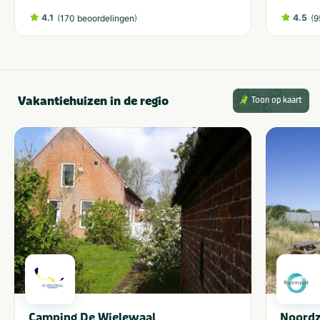
4.1
(
)
4.5
(
170 beoordelingen
9
Vakantiehuizen in de regio
Toon op kaart
Camping De Wielewaal
Noordz