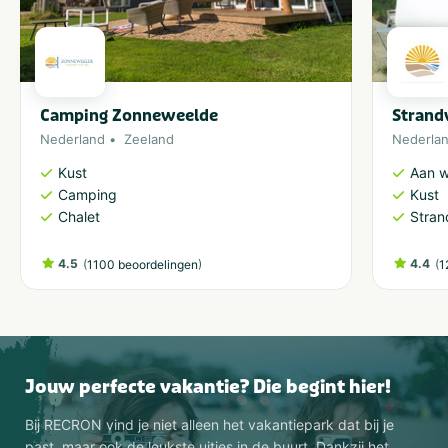
Camping Zonneweelde
Strand
Nederland
Zeeland
Nederla
Kust
Aan w
Camping
Kust
Chalet
Stran
4.5
(
)
4.4
(
1100 beoordelingen
1
Jouw perfecte vakantie? Die begint hier!
Bij RECRON vind je niet alleen het vakantiepark dat bij je
past, maar ook de leukste uitjes in de buurt. Dankzij het