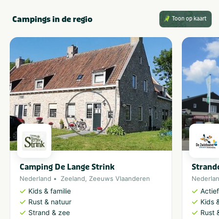
Campings in de regio
Toon op kaart
Camping De Lange Strink
Strand
Nederland
Zeeland
,
Zeeuws Vlaanderen
Nederla
Kids & familie
Actie
Rust & natuur
Kids &
Strand & zee
Rust 