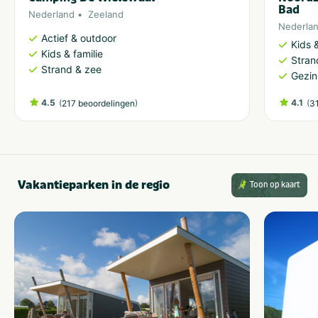
Bad
Nederland
Zeeland
Nederla
Actief & outdoor
Kids &
Kids & familie
Stran
Strand & zee
Gezin
4.5
(
)
4.1
(
217 beoordelingen
3
Vakantieparken in de regio
Toon op kaart