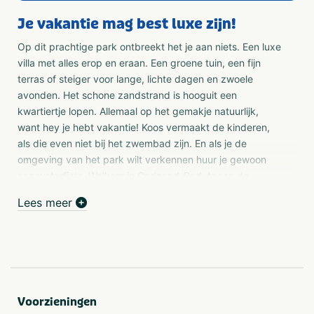
Je vakantie mag best luxe zijn!
Op dit prachtige park ontbreekt het je aan niets. Een luxe
villa met alles erop en eraan. Een groene tuin, een fijn
terras of steiger voor lange, lichte dagen en zwoele
avonden. Het schone zandstrand is hooguit een
kwartiertje lopen. Allemaal op het gemakje natuurlijk,
want hey je hebt vakantie! Koos vermaakt de kinderen,
als die even niet bij het zwembad zijn. En als je de
omgeving van het park wilt verkennen huur je gewoon
een waterfiets. Welkom in Cadzand-Bad, tegen de
Belgische grens aan. Waarom dit park zo populair is bij
Lees meer
onze gasten? Ach, we willen niet opscheppen, maar het is
er gewoon geweldig. Kom ook eens kijken.
Vakantie in Nederland en een beetje België
Vanuit Cadzand-Bad zit je zo in België. Het oude Brugge
is een van de mooiste Belgische steden. Over pittoreske
Voorzieningen
bruggetjes loop je door een web van kanaaltjes. 'Het