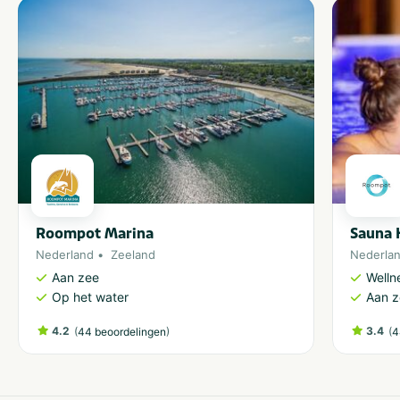
Roompot Marina
Sauna 
Nederland
Zeeland
Nederla
Aan zee
Welln
Op het water
Aan 
4.2
(
)
3.4
(
44 beoordelingen
4