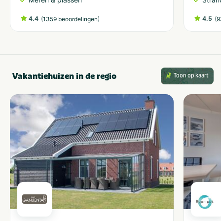
4.4
(
)
4.5
(
1359 beoordelingen
9
Vakantiehuizen in de regio
Toon op kaart