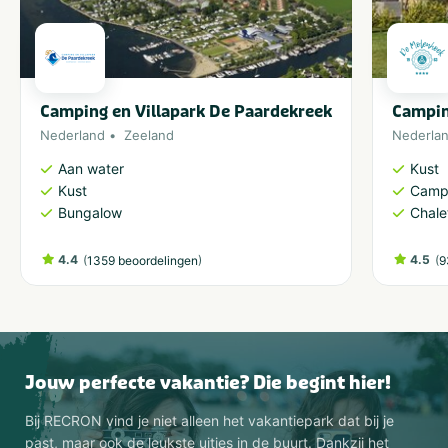
Camping en Villapark De Paardekreek
Campin
Nederland
Zeeland
Nederla
Aan water
Kust
Kust
Camp
Bungalow
Chale
4.4
(
)
4.5
(
1359 beoordelingen
9
Jouw perfecte vakantie? Die begint hier!
Bij RECRON vind je niet alleen het vakantiepark dat bij je
past, maar ook de leukste uitjes in de buurt. Dankzij het