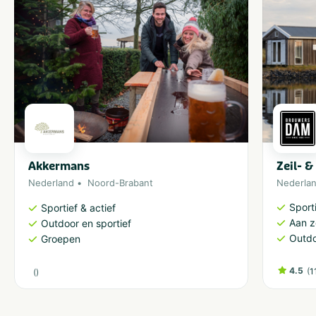
Watersport
Visvijver
Waterrecreatie
Akkermans
Zeil- 
Nederland
Noord-Brabant
Nederla
Sporti
Sportief & actief
Aan 
Outdoor en sportief
Outdo
Groepen
4.5
(
1
(
)