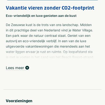
Vakantie vieren zonder CO2-footprint
Eco-vriendelijk en luxe genieten aan de kust
De Zeeuwse kust is de trots van ons landschap. Midden
in dit prachtige deel van Nederland vind je Water Village.
Een park waar de natuur centraal staat. Geniet van een
autovrij en eco-vriendelijk verblijf. In een van de luxe
uitgevoerde vakantiewoningen die merendeels aan het
water liggen ervaar je rust en ruimte. Op loopafstand sta
je met je voeten in het zand van het Beach Resort-strand.
Stap je in de auto, ben je in een paar minuten op het
Lees meer
Banjaardstrand. Daar wappert de Blauwe Vlag, die garant
staat voor schone en veilige stranden en jachthavens.
Voor de liefhebbers van onze wateren
Zoveel water in de directe omgeving vraagt om alle
dagen 'buitenspelen'. Kite- of windsurfen op het Veerse
Voorzieningen
Meer, zeehonden spotten op de Oosterschelde, zeilen