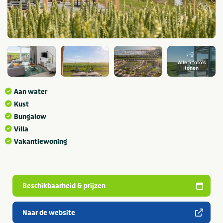
Alle 5 foto's
tonen
Aan water
Kust
Bungalow
Villa
Vakantiewoning
Beschikbaarheid & prijzen
Naar de website