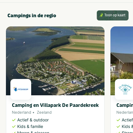
Campings in de regio
Toon op kaart
Camping en Villapark De Paardekreek
Campin
Nederland
Zeeland
Nederla
Actief & outdoor
Actie
Kids & familie
Kids &
Meren & plassen
Stran