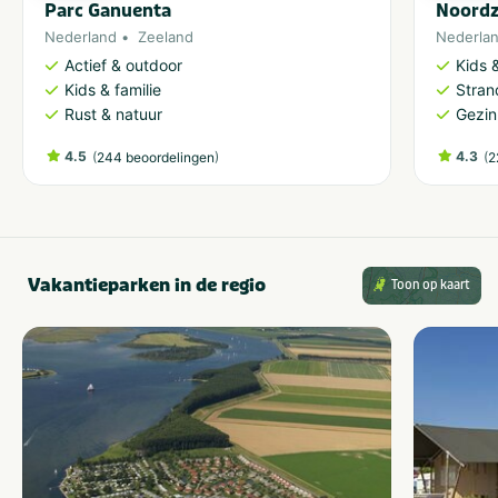
Parc Ganuenta
Noordz
Nederland
Zeeland
Nederla
Actief & outdoor
Kids &
Kids & familie
Stran
Rust & natuur
Gezin
4.5
(
)
4.3
(
244 beoordelingen
2
Vakantieparken in de regio
Toon op kaart