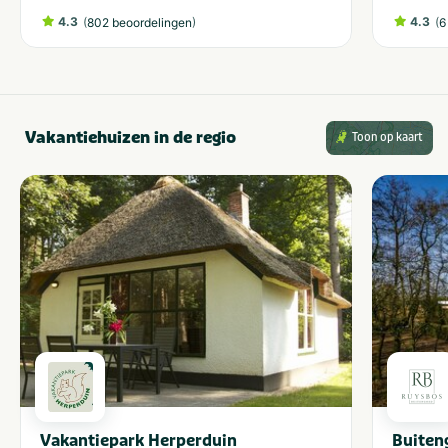
4.3
(
)
4.3
(
802 beoordelingen
6
Vakantiehuizen in de regio
Toon op kaart
Vakantiepark Herperduin
Buiten