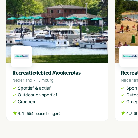
Recreatiegebied Mookerplas
Recrea
Nederland
Limburg
Nederla
Sportief & actief
Sporti
Outdoor en sportief
Outdo
Groepen
Groe
4.4
(
)
4.7
(
554 beoordelingen
9