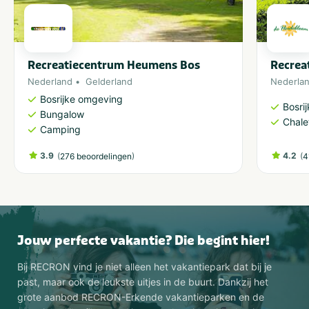
Recreatiecentrum Heumens Bos
Recrea
Nederland
Gelderland
Nederla
Bosrijke omgeving
Bosri
Bungalow
Chale
Camping
3.9
(
)
4.2
(
276 beoordelingen
4
Jouw perfecte vakantie? Die begint hier!
Bij RECRON vind je niet alleen het vakantiepark dat bij je
past, maar ook de leukste uitjes in de buurt. Dankzij het
grote aanbod RECRON-Erkende vakantieparken en de