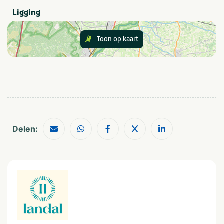
Fietsverhuur
Parkwinkel
Ligging
Internet
Laadpalen elektrische
auto's
Toon op kaart
Parkactiviteiten
Sportvelden
Trampoline(s) of
springkussen(s)
Vismogelijkheden
Speciaal voor kinderen
Buitenspeeltuin
Delen:
Eten en drinken
Restaurant
Snackbar
Provincie(s) en streek
Noord-Brabant