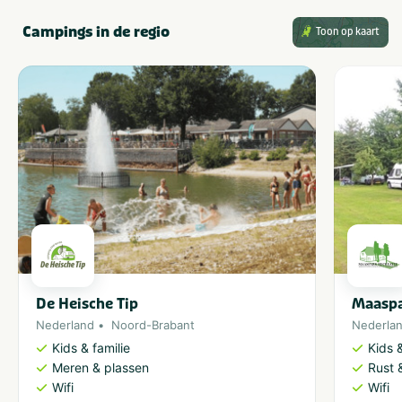
Campings in de regio
Toon op kaart
De Heische Tip
Maaspa
Nederland
Noord-Brabant
Nederla
Kids & familie
Kids &
Meren & plassen
Rust 
Wifi
Wifi