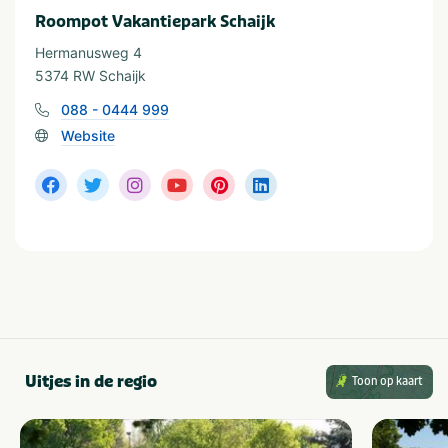
Roompot Vakantiepark Schaijk
In de buurt
Hermanusweg 4
Attractiepark
Shoppen
5374 RW Schaijk
Dierentuin
Treinstation
088 - 0444 999
Fietsroutes
Wandelroutes
Golfbaan
Watersport voorzieningen
Website
Restaurants
Watersport
Visvijver
Uitjes in de regio
Toon op kaart