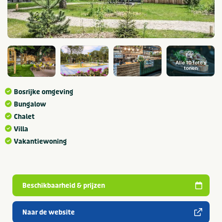
Alle 10 foto's
tonen
Bosrijke omgeving
Bungalow
Chalet
Villa
Vakantiewoning
Beschikbaarheid & prijzen
Naar de website