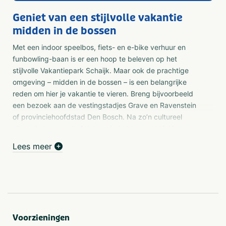
Geniet van een stijlvolle vakantie
midden in de bossen
Met een indoor speelbos, fiets- en e-bike verhuur en
funbowling-baan is er een hoop te beleven op het
stijlvolle Vakantiepark Schaijk. Maar ook de prachtige
omgeving – midden in de bossen – is een belangrijke
reden om hier je vakantie te vieren. Breng bijvoorbeeld
een bezoek aan de vestingstadjes Grave en Ravenstein
of provinciehoofdstad Den Bosch. Na zo’n cultureel
uitstapje komen alle foto’s en indrukken op tafel in
parkrestaurant Charlie. ‘s Avonds gaan lekker de voetjes
Lees meer
omhoog in je sfeervolle vakantieverblijf. Deze bijzondere
vakantiewoningen liggen aan de waterkant, midden in
het bos of verscholen in het glooiende landschap. Het
groen strekt zich uit tot ver buiten het park, waar de
ongerepte natuur van oergebied De Maashorst op je
wacht. Ben je klaar om hier te komen genieten?
Voorzieningen