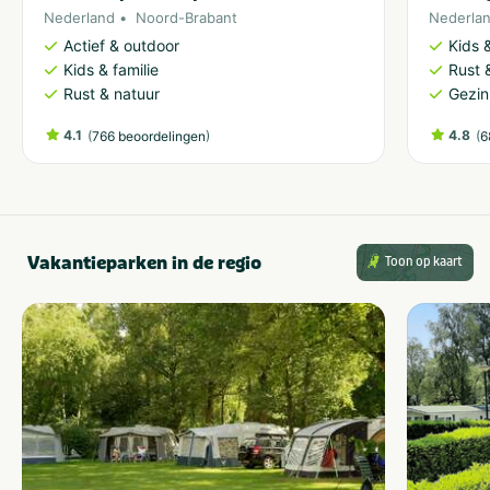
Nederland
Noord-Brabant
Nederla
Actief & outdoor
Kids &
Kids & familie
Rust 
Rust & natuur
Gezin
4.1
(
)
4.8
(
766 beoordelingen
6
Vakantieparken in de regio
Toon op kaart