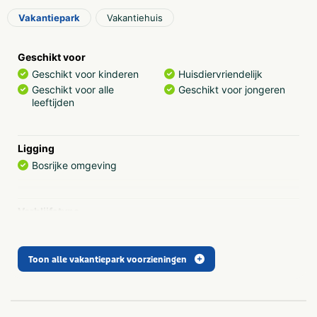
Vakantiepark
Vakantiehuis
Geschikt voor
Geschikt voor kinderen
Huisdiervriendelijk
Geschikt voor alle
Geschikt voor jongeren
leeftijden
Ligging
Bosrijke omgeving
Verblijfstype
Bungalow
Vakantiewoning
Chalet
Lodge
Villa
Toon alle vakantiepark voorzieningen
Parkfaciliteiten