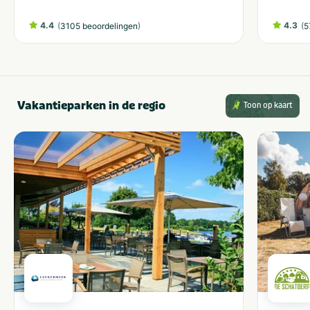
4.4
(
)
4.3
(
3105 beoordelingen
5
Vakantieparken in de regio
Toon op kaart