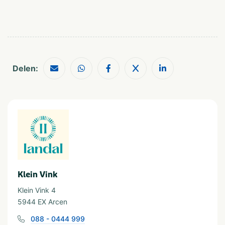
Café / Bar
Restaurant
Ontbijtservice
Snackbar
Provincie(s) en streek
Limburg
Zuid Limburg
Delen:
In de buurt
Attractiepark
Shoppen
Fietsroutes
Wandelroutes
Golfbaan
Musea en kastelen
Restaurants
Watersport
Klein Vink
Visvijver
Waterrecreatie
Klein Vink 4
5944 EX Arcen
Geschikt voor
088 - 0444 999
Geschikt voor kinderen
Huisdiervriendelijk