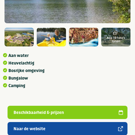
Alle 19 foto's
tonen
Aan water
Heuvelachtig
Bosrijke omgeving
Bungalow
Camping
Beschikbaarheid & prijzen
Naar de website