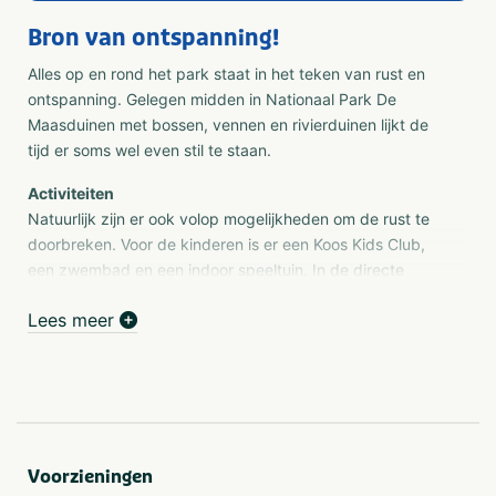
Bron van ontspanning!
Alles op en rond het park staat in het teken van rust en
ontspanning. Gelegen midden in Nationaal Park De
Maasduinen met bossen, vennen en rivierduinen lijkt de
tijd er soms wel even stil te staan.
Activiteiten
Natuurlijk zijn er ook volop mogelijkheden om de rust te
doorbreken. Voor de kinderen is er een Koos Kids Club,
een zwembad en een indoor speeltuin. In de directe
omgeving zijn, naast talloze wandel- en fietsroutes, het
Lees meer
pittoreske Arcen en de Hertog Jan brouwerij beslist de
moeite waard. Heerlijk onderuit en genieten van de
warmte en weldaad van bronwater van 35°C. Een
bezoek aan Thermaalbad Arcen - gelegen op het park -
is de beste start van een paar dagen ontspannen.
Voorzieningen