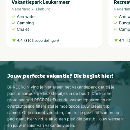
Vakantiepark Leukermeer
Recrea
Nederland
Limburg
Nederla
Aan water
Aan w
Camping
Bung
Chalet
Camp
4.4
(
)
4.1
(
3105 beoordelingen
4
Jouw perfecte vakantie? Die begint hier!
Bij RECRON vind je niet alleen het vakantiepark dat bij je
past, maar ook de leukste uitjes in de buurt. Dankzij het
grote aanbod RECRON-Erkende vakantieparken en de
overzichtelijke filters stel je moeiteloos jouw ideale trip
samen. Of je nu met vrienden, familie, je gezin of samen op
pad gaat, hier vind je altijd een plek die past bij jouw wensen
én jouw manier van vakantie vieren.