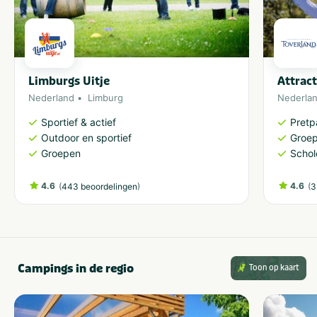
Limburgs Uitje
Attrac
Nederland
Limburg
Nederla
Sportief & actief
Pretp
Outdoor en sportief
Groe
Groepen
Schol
4.6
(
)
4.6
(
443 beoordelingen
3
Campings in de regio
Toon op kaart