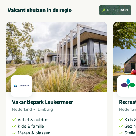
Vakantiehuizen in de regio
Toon op kaart
Vakantiepark Leukermeer
Recrea
Nederland
Limburg
Nederla
Actief & outdoor
Kids &
Kids & familie
Gezin
Meren & plassen
Stell