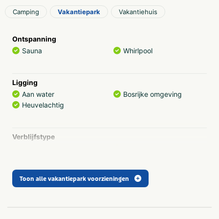
Camping
Vakantiepark
Vakantiehuis
Ontspanning
Sauna
Whirlpool
Ligging
Aan water
Bosrijke omgeving
Heuvelachtig
Verblijfstype
Bungalow
Groepsaccommodatie
Camping
Vakantiewoning
Tent
Strandhuis
Toon alle vakantiepark voorzieningen
Villa
Parkfaciliteiten