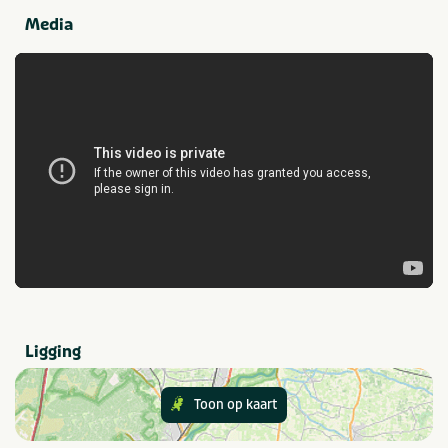
Binnenzwembad
Wasserette
Media
Fietsverhuur
Laadpalen elektrische
auto's
Internet
Met zwembad
Parkwinkel
Parkactiviteiten
Kanoverhuur
Vismogelijkheden
Midgetgolfbaan
Watersport
Natuurlijk zwemwater
Trampoline(s) of
springkussen(s)
Sportvelden
Voetbalveld
Speciaal voor kinderen
Animatieprogramma
Buitenspeeltuin
Ligging
Binnenspeeltuin
Kinderbad
Toon op kaart
Eten en drinken