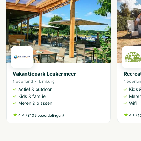
Vakantiepark Leukermeer
Recrea
Nederland
Limburg
Nederla
Actief & outdoor
Kids &
Kids & familie
Meren
Meren & plassen
Wifi
4.4
(
)
4.1
(
3105 beoordelingen
4