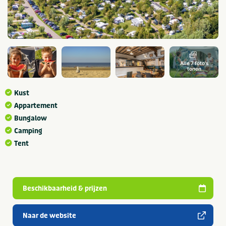
Alle 7 foto's
tonen
Kust
Appartement
Bungalow
Camping
Tent
Beschikbaarheid & prijzen
Naar de website