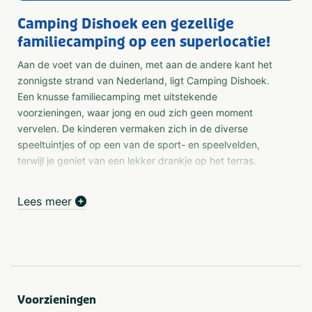
Camping Dishoek een gezellige
familiecamping op een superlocatie!
Aan de voet van de duinen, met aan de andere kant het
zonnigste strand van Nederland, ligt Camping Dishoek.
Een knusse familiecamping met uitstekende
voorzieningen, waar jong en oud zich geen moment
vervelen. De kinderen vermaken zich in de diverse
speeltuintjes of op een van de sport- en speelvelden,
terwijl je geniet van een lekker drankje op het terras.
Trek er samen op uit om de omgeving te ontdekken!
Lees meer
Met de zee op loopafstand wordt dit een vakantie vol
strandplezier en het nabijgelegen natuurgebied is perfect
voor prachtige wandelingen of fietstochten. In een
kwartiertje rijden ben je in Middelburg of Vlissingen voor
een dagje winkelen of bij Wellness & Beauty De Parel in
Domburg voor totale ontspanning. Bovendien maak je
Voorzieningen
gratis gebruik van het zwemparadijs op vakantiepark Hof