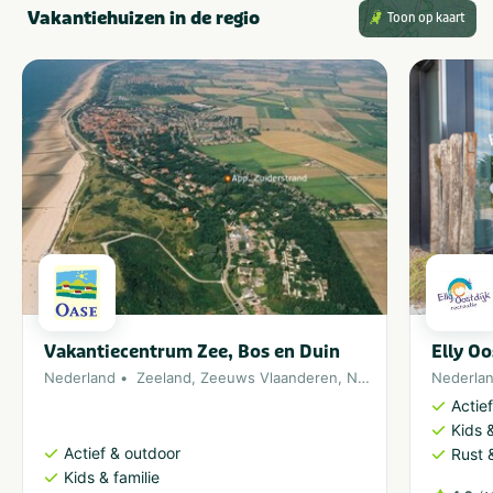
Vakantiehuizen in de regio
Toon op kaart
Vakantiecentrum Zee, Bos en Duin
Elly Oo
Nederland
Zeeland
,
Zeeuws Vlaanderen
,
Noordzee
Nederla
Actie
Kids &
Actief & outdoor
Rust 
Kids & familie