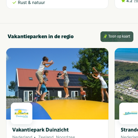
4.2
(
1
Rust & natuur
Vakantieparken in de regio
Toon op kaart
Vakantiepark Duinzicht
Strand
Nederland
Zeeland
,
Noordzee
Nederla