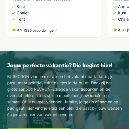
Kust
Aan w
Chalet
Kust
Tent
Chale
4.2
(
)
4.6
(
335 beoordelingen
1
Jouw perfecte vakantie? Die begint hier!
Bij RECRON vind je niet alleen het vakantiepark dat bij je
past, maar ook de leukste uitjes in de buurt. Dankzij het
grote aanbod RECRON-Erkende vakantieparken en de
overzichtelijke filters stel je moeiteloos jouw ideale trip
samen. Of je nu met vrienden, familie, je gezin of samen op
pad gaat, hier vind je altijd een plek die past bij jouw wensen
én jouw manier van vakantie vieren.