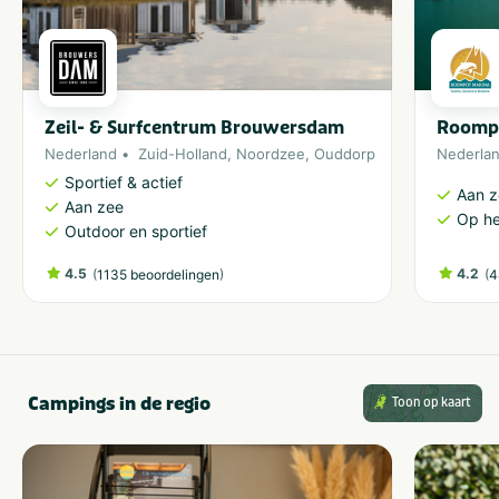
Zeil- & Surfcentrum Brouwersdam
Roomp
Nederland
Zuid-Holland
,
Noordzee
,
Ouddorp
Nederla
Sportief & actief
Aan 
Aan zee
Op he
Outdoor en sportief
4.5
(
)
4.2
(
1135 beoordelingen
4
Campings in de regio
Toon op kaart