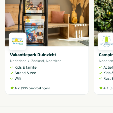
Vakantiepark Duinzicht
Campin
Nederland
Zeeland
,
Noordzee
Nederla
Kids & familie
Actie
Strand & zee
Kids &
Wifi
Rust 
4.2
(
)
4.7
(
335 beoordelingen
3