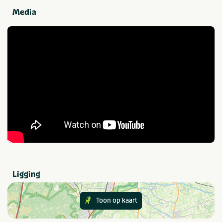
Tafeltennis
Wasserette
Media
Fietsverhuur
Met zwembad
Internet
Parkactiviteiten
Sportvelden
Voetbalveld
Speciaal voor kinderen
Animatieprogramma
Provincie(s) en streek
Zeeland
Noordzee
Ligging
In de buurt
Toon op kaart
Fietsroutes
Zee/strand
Golfbaan
Wandelroutes