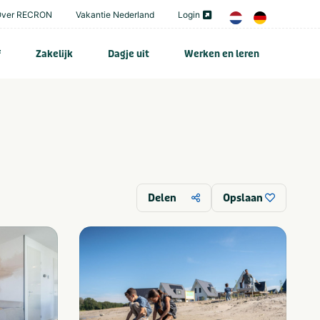
Over RECRON
Vakantie Nederland
Login
f
Zakelijk
Dagje uit
Werken en leren
Delen
Opslaan