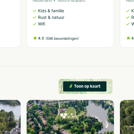
Nederland
Noord-Brabant
Ned
Kids & familie
K
Rust & natuur
R
Wifi
W
4.3
(
)
4
596 beoordelingen
Toon op kaart