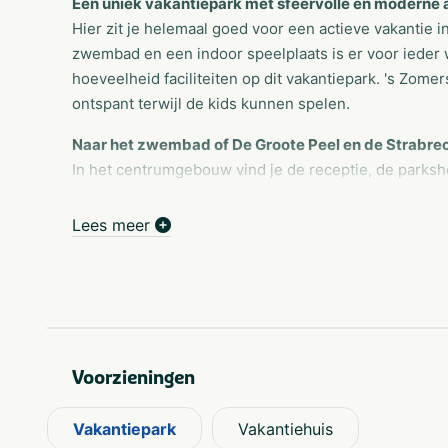
Een uniek vakantiepark met sfeervolle en modern
Hier zit je helemaal goed voor een actieve vakantie 
zwembad en een indoor speelplaats is er voor ieder w
hoeveelheid faciliteiten op dit vakantiepark. 's Zomer
ontspant terwijl de kids kunnen spelen.
Naar het zwembad of De Groote Peel en de Strabre
In het centrumgebouw vind je de receptie, de parksho
Landal De Strabrechtse Vennen beschikt over een pa
leuk uitstapje maken? Ontdek de natuurparken De Gr
Lees meer
kids naar één van de molens in de omgeving of bren
Voorzieningen
Vakantiepark
Vakantiehuis