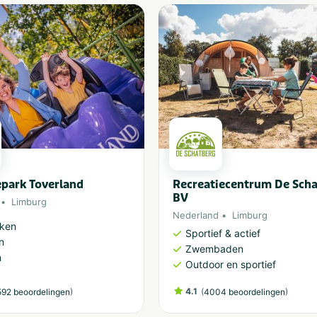
epark Toverland
Recreatiecentrum De Sch
BV
Limburg
Nederland
Limburg
rken
Sportief & actief
n
Zwembaden
n
Outdoor en sportief
)
4.1
(
)
92 beoordelingen
4004 beoordelingen