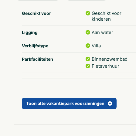
Geschikt voor
Geschikt voor
kinderen
Aan water
Ligging
Villa
Verblijfstype
Binnenzwembad
Parkfaciliteiten
Fietsverhuur
Natuurlijk
Parkactiviteiten
zwemwater
Toon alle vakantiepark voorzieningen
Binnenspeeltuin
Speciaal voor kinderen
Boodschappenservi
Eten en drinken
Café / Bar