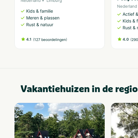
Nederland
Limburg
Nederland
Kids & familie
Actief 
Meren & plassen
Kids & f
Rust & natuur
Rust & 
4.1
(
)
4.0
(
127 beoordelingen
290
Vakantiehuizen in de regio