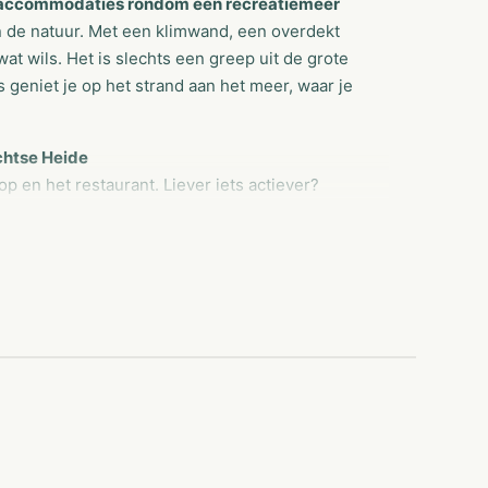
e accommodaties rondom een recreatiemeer
in de natuur. Met een klimwand, een overdekt
at wils. Het is slechts een greep uit de grote
s geniet je op het strand aan het meer, waar je
chtse Heide
p en het restaurant. Liever iets actiever?
del baan en een overdekt zwembad. Wil je een
oote Peel en de Strabrechtse Heide, ga met de
g een bezoek aan Eindhoven.