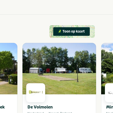
Toon op kaart
ek
De Volmolen
Min