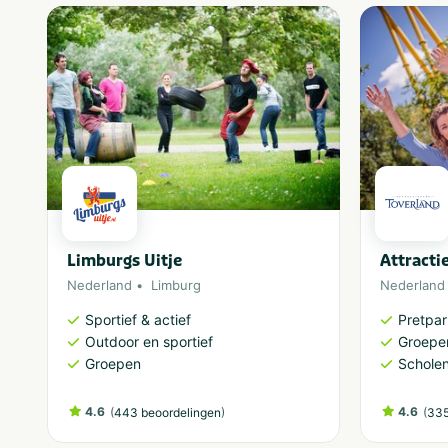
Limburgs Uitje
Attracti
Nederland
Limburg
Nederland
Sportief & actief
Pretpa
Outdoor en sportief
Groepe
Groepen
Schole
4.6
(
)
4.6
(
443 beoordelingen
335