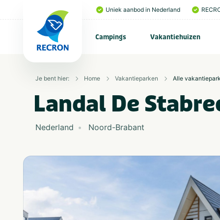
Uniek aanbod in Nederland
RECRO
Campings
Vakantiehuizen
Je bent hier:
Home
Vakantieparken
Alle vakantiepar
Landal De Stabre
Nederland
Noord-Brabant