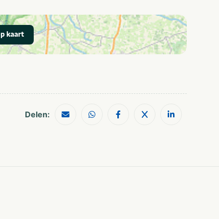
Golfbaan
Treinstation
p kaart
Restaurants
Wandelroutes
Shoppen
Musea en kastelen
Delen: