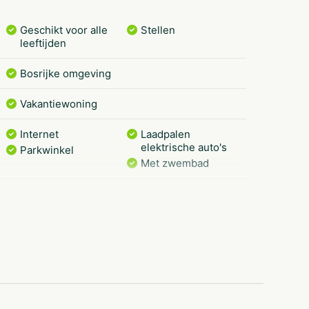
Geschikt voor alle
Stellen
leeftijden
Bosrijke omgeving
Vakantiewoning
Internet
Laadpalen
elektrische auto's
Parkwinkel
Met zwembad
Sportvelden
Trampoline(s) of
springkussen(s)
Buitenspeeltuin
Kinderbad
ce
Ontbijtservice
Snackbar
Restaurant