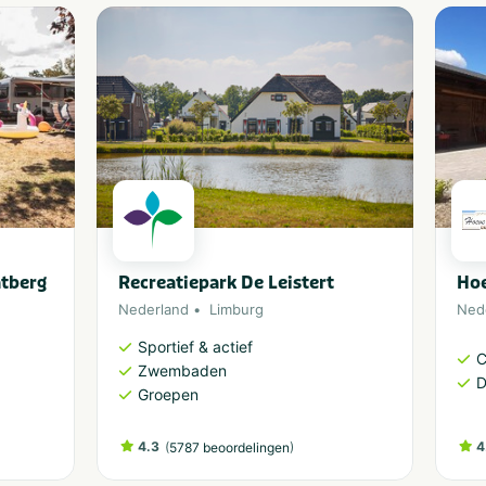
atberg
Recreatiepark De Leistert
Hoe
Nederland
Limburg
Ned
Sportief & actief
C
Zwembaden
D
Groepen
4.3
(
)
4
5787 beoordelingen