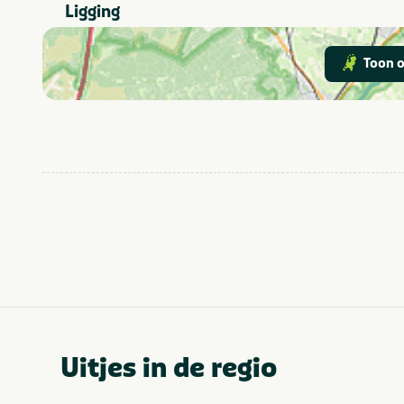
Noord-Brabant
Provincie(s) en streek
Ligging
Attractiepark
In de buurt
Toon o
Dierentuin
Fietsroutes
Waterrecreatie
Watersport
Uitjes in de regio