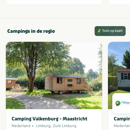
Campings in de regio
Toon op kaart
Camping Valkenburg - Maastricht
Campin
Nederland
Limburg
,
Zuid Limburg
Nederla