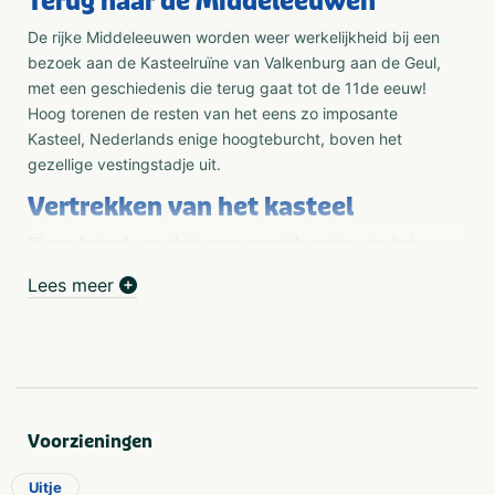
Terug naar de Middeleeuwen
De rijke Middeleeuwen worden weer werkelijkheid bij een
bezoek aan de Kasteelruïne van Valkenburg aan de Geul,
met een geschiedenis die terug gaat tot de 11de eeuw!
Hoog torenen de resten van het eens zo imposante
Kasteel, Nederlands enige hoogteburcht, boven het
gezellige vestingstadje uit.
Vertrekken van het kasteel
Bij een bezoek aan deze monumentale resten van het
Kasteel van Valkenburg kun je ronddwalen van ridderzaal
Lees meer
naar verdedigingstoren, van donjon naar de vroegere
kapel, van artilleriekamer naar de onderaardse
vluchtgangen. De vluchtgangen leiden naar de
Fluweelengrot.
Ridders
Voorzieningen
Beleef de roerige geschiedenis van de diverse
belegeringen, verwoestingen en heerschappijen van
Uitje