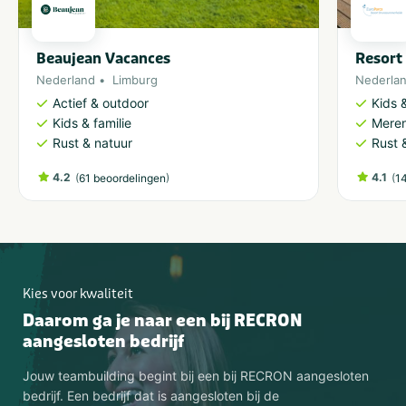
Beaujean Vacances
Resort
Nederland
Limburg
Nederla
Actief & outdoor
Kids &
Kids & familie
Meren
Rust & natuur
Rust 
4.2
(
)
4.1
(
61 beoordelingen
1
Kies voor kwaliteit
Daarom ga je naar een bij RECRON
aangesloten bedrijf
Jouw teambuilding begint bij een bij RECRON aangesloten
bedrijf. Een bedrijf dat is aangesloten bij de