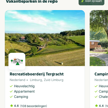
Vakantieparken in de regio
Toon op kaart
Recreatieboerderij Tergracht
Campin
Nederland
Limburg
,
Zuid Limburg
Nederla
Heuvelachtig
Heuve
Appartement
Camp
Camping
Chale
4.6
(
)
4.4
(
108 beoordelingen
1