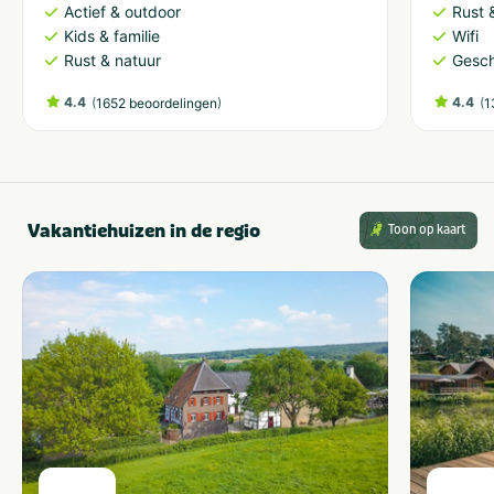
Actief & outdoor
Rust 
Kids & familie
Wifi
Rust & natuur
Gesch
4.4
(
)
4.4
(
1652 beoordelingen
1
Vakantiehuizen in de regio
Toon op kaart