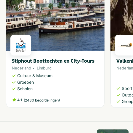
Stiphout Boottochten en City-Tours
Valken
Nederland
Limburg
Nederla
Cultuur & Museum
Groepen
Sporti
Scholen
Outdo
4.1
(
)
2430 beoordelingen
Groe