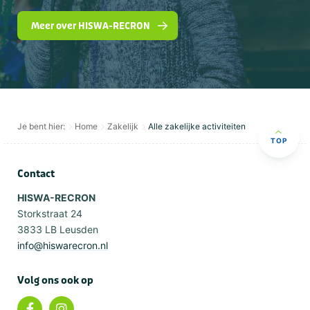
Meer over HISWA-RECRON
Je bent hier:
Home
Zakelijk
Alle zakelijke activiteiten
TOP
Contact
HISWA-RECRON
Storkstraat 24
3833 LB Leusden
info@hiswarecron.nl
Volg ons ook op