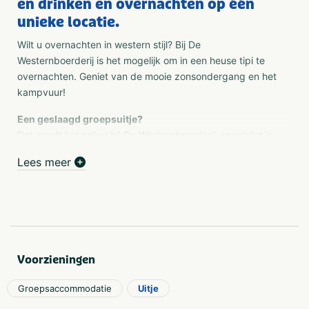
en drinken en overnachten op één
unieke locatie.
Wilt u overnachten in western stijl? Bij De
Westernboerderij is het mogelijk om in een heuse tipi te
overnachten. Geniet van de mooie zonsondergang en het
kampvuur!
Een geslaagd groepsuitje?
Dat wordt het zeker bij De Westernboerderij, specialist in
groepsuitjes. Er worden het hele jaar door diverse leuke
Lees meer
activiteiten georganiseerd voor kleine en grote groepen.
Vriendengroepen, verenigingen, leerlingen, families en
bedrijven kunnen van jong tot oud bij De
Westernboerderij terecht voor een leuk en uitdagend
programma.
Onvergetelijke en complete familie uitjes
Voorzieningen
Wilt u iets organiseren voor uw familie? De
Westernboerderij is dé perfecte locatie. Alles onder één
Groepsaccommodatie
Uitje
dak, leuke en uitdagende activiteiten, verschillende grote