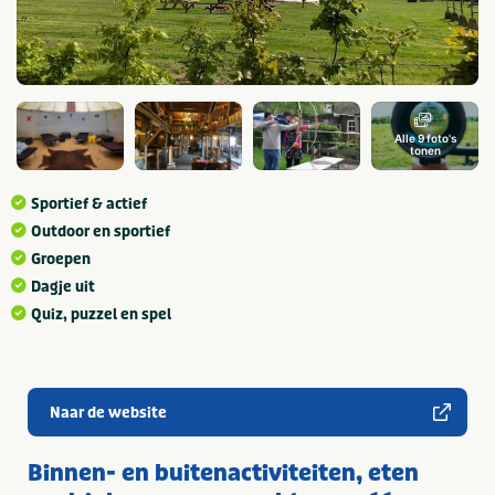
Alle 9 foto's
tonen
Sportief & actief
Outdoor en sportief
Groepen
Dagje uit
Quiz, puzzel en spel
Naar de website
Binnen- en buitenactiviteiten, eten