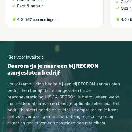
Gezin
Rust & natuur
Gezin
4.5
(
)
4.6
(
657 beoordelingen
1
Kies voor kwaliteit
Daarom ga je naar een bij RECRON
aangesloten bedrijf
Jouw teambuilding begint bij een bij RECRON aangesloten
bedrijf. Een bedrijf dat is aangesloten bij de
branchevereniging HISWA-RECRON is betrouwbaar, werkt
met heldere afspraken en biedt je optimale zekerheid. Het
bedrijf hanteert goede en duidelijke afspraken en je komt
niet voor verrassingen te staan. Breng al je collega’s bij
elkaar en geniet van een zorgeloze dag met elkaar.