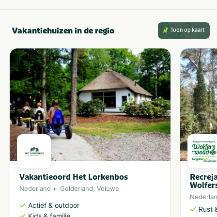
Vakantiehuizen in de regio
Toon op kaart
Vakantieoord Het Lorkenbos
Recrej
Wolfe
Nederland
Gelderland
,
Veluwe
Nederla
Actief & outdoor
Rust 
Kids & familie