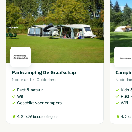
Parkcamping De Graafschap
Campin
Nederland
Gelderland
Nederla
Rust & natuur
Kids &
Wifi
Rust 
Geschikt voor campers
Wifi
4.5
(
)
4.5
(
426 beoordelingen
4