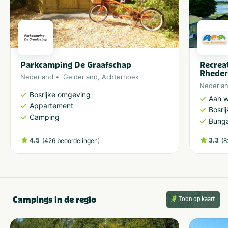
Parkcamping De Graafschap
Recrea
Rheder
Nederland
Gelderland
,
Achterhoek
Nederla
Bosrijke omgeving
Aan w
Appartement
Bosri
Camping
Bung
4.5
(
)
3.3
(
426 beoordelingen
8
Campings in de regio
Toon op kaart