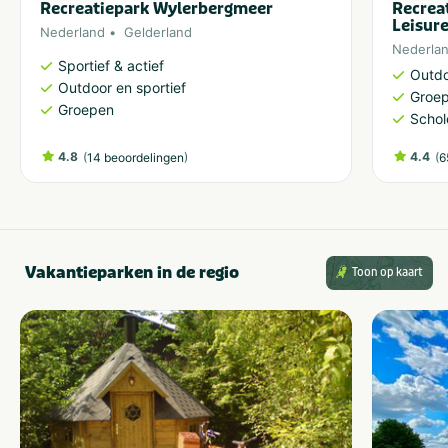
Recreatiepark Wylerbergmeer
Recrea
Leisur
Nederland
Gelderland
Nederla
Sportief & actief
Outdo
Outdoor en sportief
Groe
Groepen
Schol
4.8
(
)
4.4
(
14 beoordelingen
6
Vakantieparken in de regio
Toon op kaart