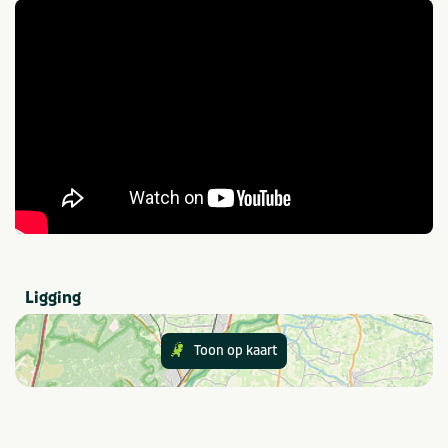
Survival
Kinderactiviteiten
Boogschieten
Quadrijden
Overig
Teamopdrachten
Balsporten
Tochten
Games
Provincie(s) en streek
Gelderland
Ligging
Toon op kaart