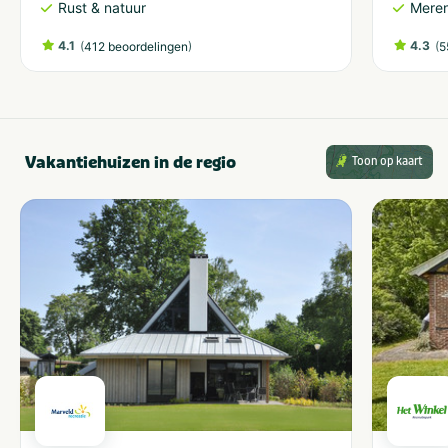
Rust & natuur
Meren
4.1
(
)
4.3
(
412 beoordelingen
5
Vakantiehuizen in de regio
Toon op kaart