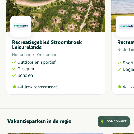
Recreatiegebied Stroombroek
Recrea
Leisurelands
Nederla
Nederland
Gelderland
Outdoor en sportief
Sporti
Groepen
Dagje
Scholen
4.4
(
)
4.1
(
654 beoordelingen
2
Vakantieparken in de regio
Toon op kaart