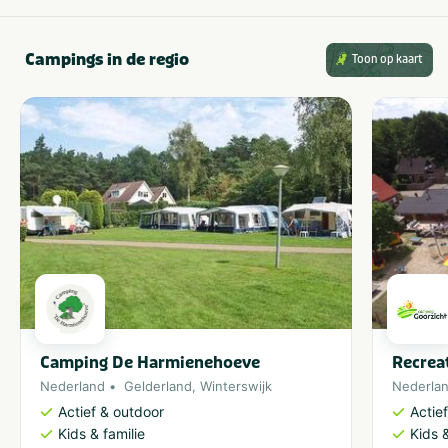
Campings in de regio
Toon op kaart
Camping De Harmienehoeve
Recrea
Nederland
Gelderland
,
Winterswijk
Nederla
Actief & outdoor
Actie
Kids & familie
Kids &