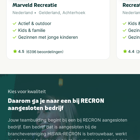
Marveld Recreatie
Recrea
Nederland
Gelderland
,
Achterhoek
Nederla
Actief & outdoor
Kids &
Kids & familie
Gezin
Gezinnen met jonge kinderen
Gezin
4.5
(
)
4.4
(
6396 beoordelingen
2
Kies voor kwaliteit
Daarom ga je naar een bij RECRON
aangesloten bedrijf
Jouw teambuilding begint bij een bij RECRON aangesloten
bedrijf. Een bedrijf dat is aangesloten bij de
branchevereniging HISWA-RECRON is betrouwbaar, werkt