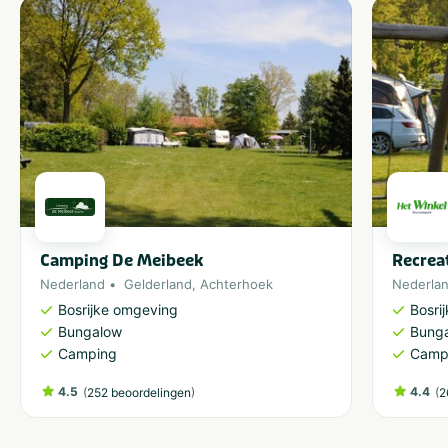
Camping De Meibeek
Recrea
Nederland
Gelderland
,
Achterhoek
Nederla
Bosrijke omgeving
Bosri
Bungalow
Bung
Camping
Camp
4.5
(
)
4.4
(
252 beoordelingen
2