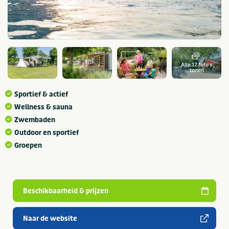
Alle 17 foto's
tonen
Sportief & actief
Wellness & sauna
Zwembaden
Outdoor en sportief
Groepen
Beschikbaarheid & prijzen
Naar de website