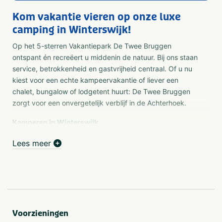
Kom vakantie vieren op onze luxe
camping in Winterswijk!
Op het 5-sterren Vakantiepark De Twee Bruggen
ontspant én recreëert u middenin de natuur. Bij ons staan
service, betrokkenheid en gastvrijheid centraal. Of u nu
kiest voor een echte kampeervakantie of liever een
chalet, bungalow of lodgetent huurt: De Twee Bruggen
zorgt voor een onvergetelijk verblijf in de Achterhoek.
Kamperen in Winterswijk,
Kom comfortabel kamperen in Winterswijk, op luxe en
Lees meer
ruim opgezette velden. De Twee Bruggen ligt in de
Achterhoek en ligt middenin het prachtige
coulisselandschap, waar u volledig tot rust komt. Of u nu
met de tent, de caravan, vouwwagen of camper komt, u
ervaart bij De Twee Bruggen dat heerlijke
vakantiegevoel. U kunt een keuze maken uit ruime
Voorzieningen
comfort-, comfort XL en supercomfortplaatsen. Wilt u