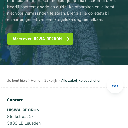
met heldere afspraken en biedt je optimale zekerheid. Het
bedrijf hanteert goede en duidelijke afspraken en je komt
niet voor verrassingen te staan. Breng al je collega’s bij
elkaar en geniet van een zorgeloze dag met elkaar.
Meer over HISWA-RECRON
Je bent hier:
Home
Zakelijk
Alle zakelijke activiteiten
TOP
Contact
HISWA-RECRON
Storkstraat 24
3833 LB Leusden